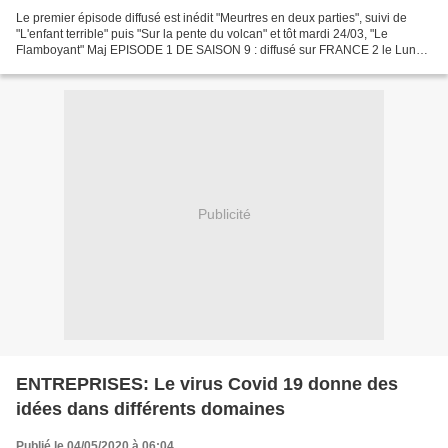
Le premier épisode diffusé est inédit "Meurtres en deux parties", suivi de
"L'enfant terrible" puis "Sur la pente du volcan" et tôt mardi 24/03, "Le
Flamboyant" Maj EPISODE 1 DE SAISON 9 : diffusé sur FRANCE 2 le Lundi
23 MARS 2020 à 21H05 TITRE EN FRANCAIS...
Publicité
ENTREPRISES: Le virus Covid 19 donne des
idées dans différents domaines
Publié le 04/05/2020 à 06:04