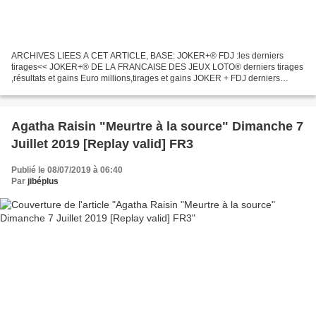
ARCHIVES LIEES A CET ARTICLE, BASE: JOKER+® FDJ :les derniers
tirages<< JOKER+® DE LA FRANCAISE DES JEUX LOTO® derniers tirages
,résultats et gains Euro millions,tirages et gains JOKER + FDJ derniers
Tirages Seuls les résultats officiels parus au J.O....
Agatha Raisin "Meurtre à la source" Dimanche 7
Juillet 2019 [Replay valid] FR3
Publié le 08/07/2019 à 06:40
Par
jibéplus