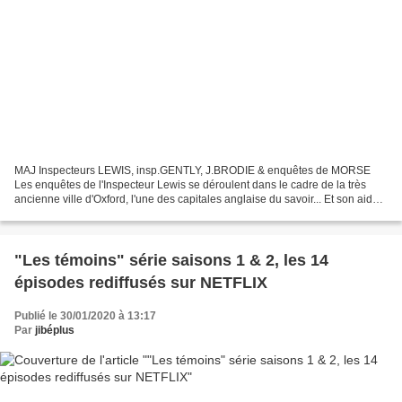
MAJ Inspecteurs LEWIS, insp.GENTLY, J.BRODIE & enquêtes de MORSE
Les enquêtes de l'Inspecteur Lewis se déroulent dans le cadre de la très
ancienne ville d'Oxford, l'une des capitales anglaise du savoir... Et son aide
précieux un sergent de la police locale,...
"Les témoins" série saisons 1 & 2, les 14
épisodes rediffusés sur NETFLIX
Publié le 30/01/2020 à 13:17
Par
jibéplus