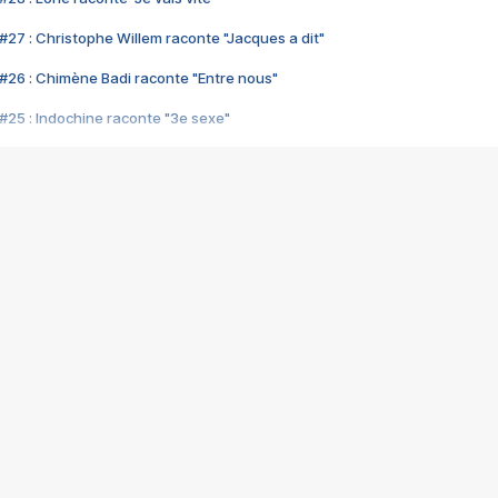
#27 : Christophe Willem raconte "Jacques a dit"
#26 : Chimène Badi raconte "Entre nous"
#25 : Indochine raconte "3e sexe"
#24 : Zaho raconte "C'est chelou"
#23 : Patrick Bruel raconte "Au café des délices"
#22 : Kyo raconte "Le chemin"
#21 : Nolwenn Leroy raconte "Cassé"
#20 : Patrick Hernandez raconte "Born to be alive"
#19 : Lorie raconte "Près de moi"
#18 : Michael Jones raconte "A nos actes manqués" (avec Jean-Jacque
#17 : Khaled raconte "Aïcha"
#16 : Corneille raconte "Parce qu'on vient de loin"