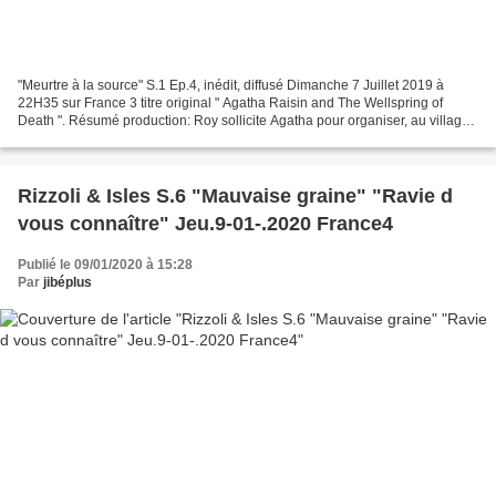
"Meurtre à la source" S.1 Ep.4, inédit, diffusé Dimanche 7 Juillet 2019 à
22H35 sur France 3 titre original " Agatha Raisin and The Wellspring of
Death ". Résumé production: Roy sollicite Agatha pour organiser, au village
d'Anscombe, la promotion de la...
Rizzoli & Isles S.6 "Mauvaise graine" "Ravie d
vous connaître" Jeu.9-01-.2020 France4
Publié le 09/01/2020 à 15:28
Par
jibéplus