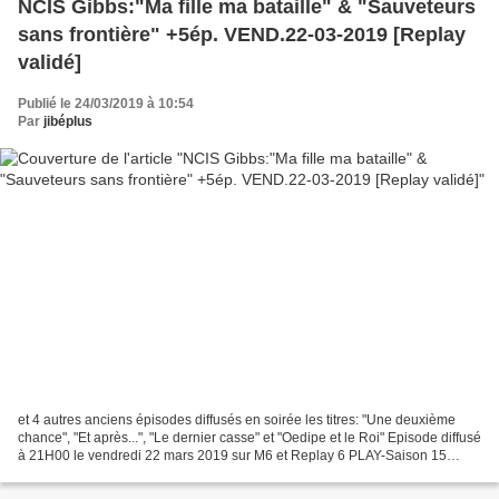
NCIS Gibbs:"Ma fille ma bataille" & "Sauveteurs
sans frontière" +5ép. VEND.22-03-2019 [Replay
validé]
Publié le 24/03/2019 à 10:54
Par
jibéplus
et 4 autres anciens épisodes diffusés en soirée les titres: "Une deuxième
chance", "Et après...", "Le dernier casse" et "Oedipe et le Roi" Episode diffusé
à 21H00 le vendredi 22 mars 2019 sur M6 et Replay 6 PLAY-Saison 15
épis.13 titre original"Family...