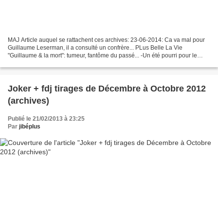
MAJ Article auquel se rattachent ces archives: 23-06-2014: Ca va mal pour
Guillaume Leserman, il a consulté un confrère... PLus Belle La Vie
"Guillaume & la mort": tumeur, fantôme du passé... -Un été pourri pour le
médecin du Mistral!- 28-06-2014: Des...
Joker + fdj tirages de Décembre à Octobre 2012
(archives)
Publié le 21/02/2013 à 23:25
Par
jibéplus