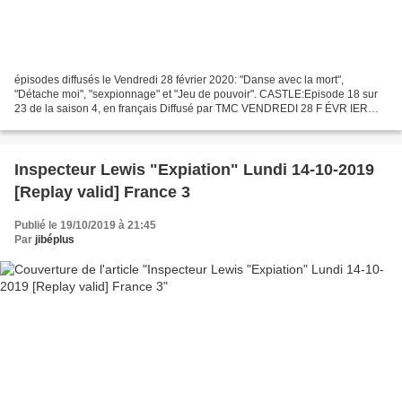
épisodes diffusés le Vendredi 28 février 2020: "Danse avec la mort",
"Détache moi", "sexpionnage" et "Jeu de pouvoir". CASTLE:Episode 18 sur
23 de la saison 4, en français Diffusé par TMC VENDREDI 28 F ÉVR IER
2020 à 21H15 Durée: 40 minutes, sorti en...
Inspecteur Lewis "Expiation" Lundi 14-10-2019
[Replay valid] France 3
Publié le 19/10/2019 à 21:45
Par
jibéplus