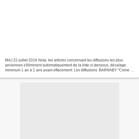
MAJ 22 juillet 2016 Nota: les articles concernant les diffusions les plus
anciennes s'éliminent automatiquement de la liste ci-dessous, décalage
minimum 1 an à 2 ans avant effacement: Les diffusions: BARNABY "Crime et
châtiment"&"La liste noire" DIM.09-04-2017...