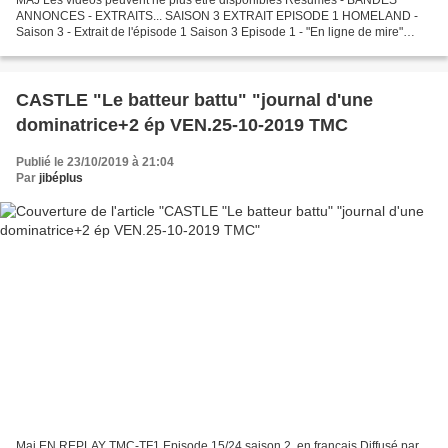
MAJ Les vidéos peuvent ne plus être disponibles Résumés - BANDES
ANNONCES - EXTRAITS... SAISON 3 EXTRAIT EPISODE 1 HOMELAND -
Saison 3 - Extrait de l'épisode 1 Saison 3 Episode 1 - "En ligne de mire"
Résumé de Canal+ : Toute la machine gouvernementale...
CASTLE "Le batteur battu" "journal d'une
dominatrice+2 ép VEN.25-10-2019 TMC
Publié le 23/10/2019 à 21:04
Par
jibéplus
Maj EN REPLAY TMC-TF1 Episode 15/24 saison 2, en français Diffusé par