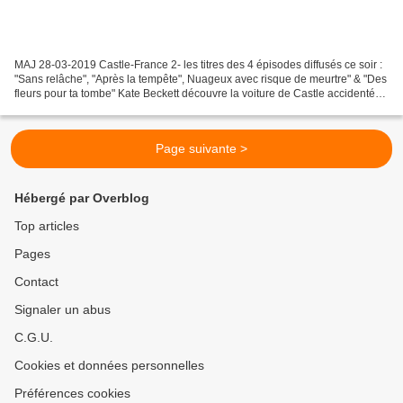
MAJ 28-03-2019 Castle-France 2- les titres des 4 épisodes diffusés ce soir :
"Sans relâche", "Après la tempête", Nuageux avec risque de meurtre" & "Des
fleurs pour ta tombe" Kate Beckett découvre la voiture de Castle accidentée
et en feu...elle imagine...
Page suivante >
Hébergé par Overblog
Top articles
Pages
Contact
Signaler un abus
C.G.U.
Cookies et données personnelles
Préférences cookies