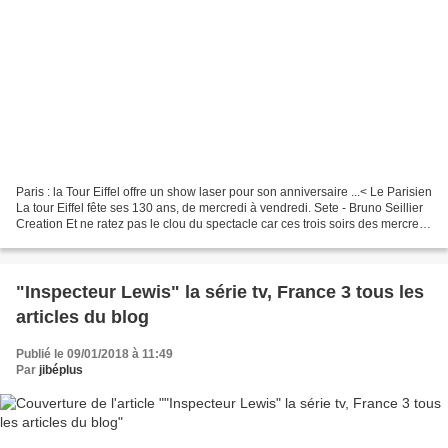
Paris : la Tour Eiffel offre un show laser pour son anniversaire ...< Le Parisien
La tour Eiffel fête ses 130 ans, de mercredi à vendredi. Sete - Bruno Seillier
Creation Et ne ratez pas le clou du spectacle car ces trois soirs des mercredi
15, jeudi 16...
"Inspecteur Lewis" la série tv, France 3 tous les
articles du blog
Publié le 09/01/2018 à 11:49
Par
jibéplus