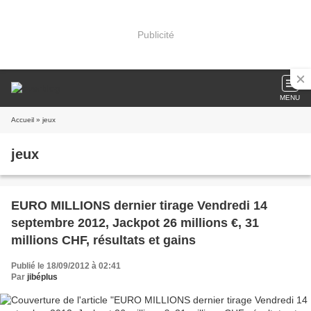
Publicité
MENU
Accueil
» jeux
jeux
EURO MILLIONS dernier tirage Vendredi 14
septembre 2012, Jackpot 26 millions €, 31
millions CHF, résultats et gains
Publié le 18/09/2012 à 02:41
Par
jibéplus