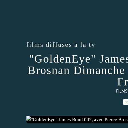
films diffuses a la tv
"GoldenEye" James
Brosnan Dimanche 
F
FILMS
1