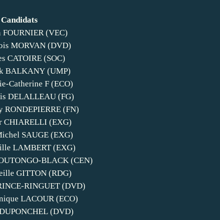
Candidats
in FOURNIER (VEC)
çois MORVAN (DVD)
les CATOIRE (SOC)
ick BALKANY (UMP)
e-Catherine F (ECO)
ois DELALLEAU (FG)
oy RONDEPIERRE (FN)
er CHIARELLI (EXG)
Michel SAUGE (EXG)
ille LAMBERT (EXG)
MOUTONGO-BLACK (CEN)
eille GITTON (RDG)
PRINCE-RINGUET (DVD)
nique LACOUR (ECO)
e DUPONCHEL (DVD)