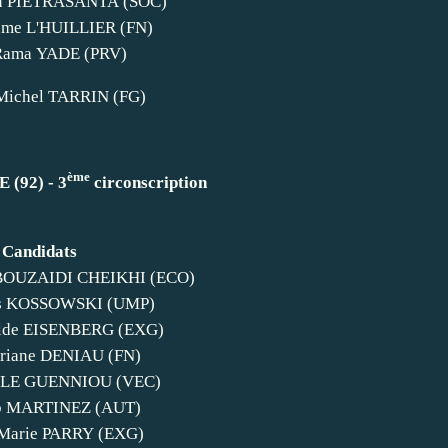
en PIETRASANTA (SOC)
ume L'HUILLIER (FN)
ama YADE (PRV)
Michel TARRIN (FG)
ème
(92) - 3
circonscription
Candidats
 BOUZAIDI CHEIKHI (ECO)
es KOSSOWSKI (UMP)
lde EISENBERG (EXG)
riane DENIAU (FN)
 LE GUENNIOU (VEC)
b MARTINEZ (AUT)
-Marie PARRY (EXG)