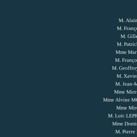
M. Ala
M. Fran
M. Gil
M. Patr
Mme Mari
M. Franç
M. Geoffr
M. Xavi
M. Jean-
Mme Mire
Mme Alvine 
Mme Mir
M. Loïc LE
Mme Domi
M. Pierr