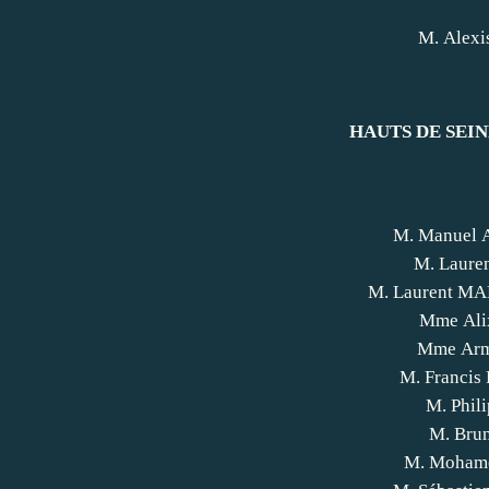
M. Alex
HAUTS DE SEINE 
M. Manuel
M. Laur
M. Laurent M
Mme Al
Mme Arm
M. Franci
M. Phil
M. Bru
M. Moham