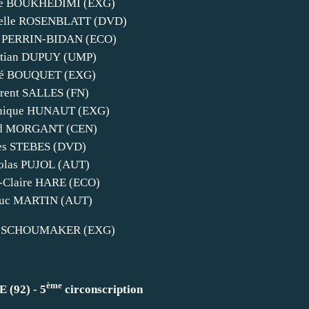
e BOUKHEDIMI (EXG)
lle ROSENBLATT (DVD)
e PERRIN-BIDAN (ECO)
stian DUPUY (UMP)
ré BOUQUET (EXG)
rent SALLES (FN)
nique HUNAUT (EXG)
id MORGANT (CEN)
es STEBES (DVD)
olas PUJOL (AUT)
-Claire HARE (ECO)
euc MARTIN (AUT)
en SCHOUMAKER (EXG)
ème
(92) - 5
circonscription