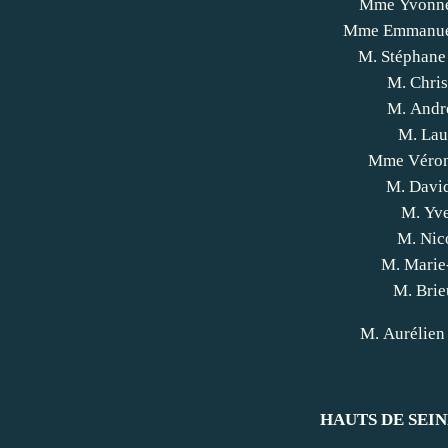
Mme Yvonn
Mme Emmanue
M. Stéphan
M. Chri
M. And
M. Lau
Mme Véro
M. Dav
M. Yv
M. Nic
M. Marie
M. Bri
M. Auréli
HAUTS DE SEINE 