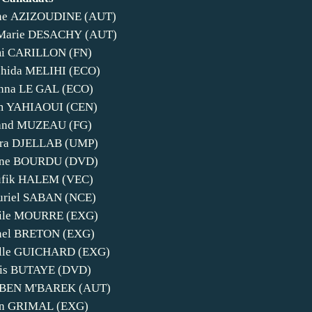
ne AZIZOUDINE (AUT)
Marie DESACHY (AUT)
i CARILLON (FN)
hida MELIHI (ECO)
na LE GAL (ECO)
m YAHIAOUI (CEN)
and MUZEAU (FG)
ra DJELLAB (UMP)
ne BOURDU (DVD)
ufik HALEM (VEC)
riel SABAN (NCE)
ile MOURRE (EXG)
hel BRETON (EXG)
lle GUICHARD (EXG)
is BUTAYE (DVD)
 BEN M'BAREK (AUT)
an GRIMAL (EXG)