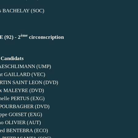
is BACHELAY (SOC)
ème
(92) - 2
circonscription
Candidats
 AESCHLIMANN (UMP)
ent GAILLARD (VEC)
ARTIN SAINT LEON (DVD)
ix MALEYRE (DVD)
elle PERTUS (EXG)
s POURBAGHER (DVD)
ippe GOISET (EXG)
no OLIVIER (AUT)
ed BENTEBRA (ECO)