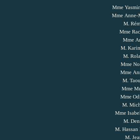
Mme Yasmi
Mme Anne-
M. Rém
Mme Rac
Mme An
M. Kari
M. Rol
Mme No
Mme An
M. Tao
Mme Mu
Mme Od
M. Mic
Mme Isabe
M. Den
M. Hassan
M. Je