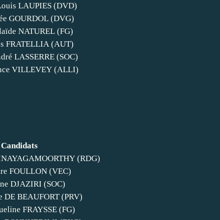
-Louis LAUPIES (DVD)
ée GOURDOL (DVG)
aïde NATUREL (FG)
es FRATELLIA (AUT)
ndré LASSERRE (SOC)
nce VILLEVEY (ALLI)
Candidats
VINAYAGAMOORTHY (RDG)
re FOULLON (VEC)
ine DJAZIRI (SOC)
e DE BEAUFORT (PRV)
ueline FRAYSSE (FG)