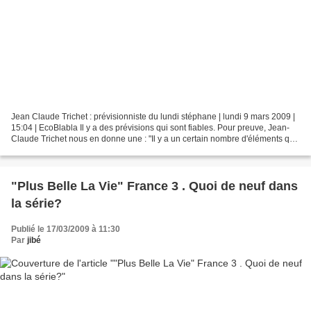
Jean Claude Trichet : prévisionniste du lundi stéphane | lundi 9 mars 2009 |
15:04 | EcoBlabla Il y a des prévisions qui sont fiables. Pour preuve, Jean-
Claude Trichet nous en donne une : "Il y a un certain nombre d'éléments qui
suggèrent que nous nous...
"Plus Belle La Vie" France 3 . Quoi de neuf dans
la série?
Publié le 17/03/2009 à 11:30
Par
jibé