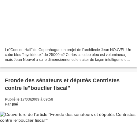
Le"Concert Hall" de Copenhague:un projet de l'architecte Jean NOUVEL Un
cube bleu "mystérieux" de 25000m2 Certes ce cube bleu est volumineux,
mais Jean Nouvel a su le dimensionner et le traiter de façon intelligente un
"parallélépipède mystérieux "; il...
Fronde des sénateurs et députés Centristes
contre le"bouclier fiscal"
Publié le 17/03/2009 à 09:58
Par
jibé