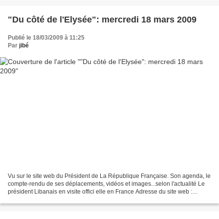
"Du côté de l'Elysée": mercredi 18 mars 2009
Publié le 18/03/2009 à 11:25
Par
jibé
Vu sur le site web du Président de La République Française. Son agenda, le
compte-rendu de ses déplacements, vidéos et images...selon l'actualité Le
président Libanais en visite offici elle en France Adresse du site web :
http://www.elysee.fr/accueil...