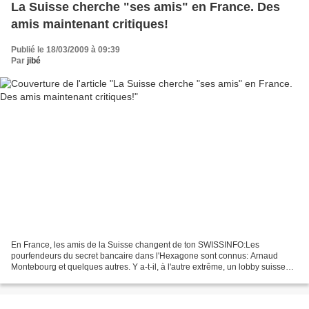
La Suisse cherche "ses amis" en France. Des
amis maintenant critiques!
Publié le 18/03/2009 à 09:39
Par
jibé
En France, les amis de la Suisse changent de ton SWISSINFO:Les
pourfendeurs du secret bancaire dans l'Hexagone sont connus: Arnaud
Montebourg et quelques autres. Y a-t-il, à l'autre extrême, un lobby suisse?
Quelques amis sûrement, au parlement notamment....