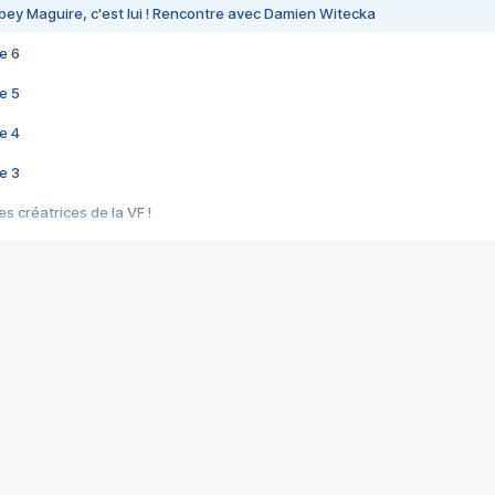
bey Maguire, c'est lui ! Rencontre avec Damien Witecka
e 6
e 5
e 4
e 3
s créatrices de la VF !
e 2
e 1
e Mektoub My Love arrive enfin ! Rencontre avec Shaïn Boumedine et Sal
i : après Toni en famille
elle réalise le bouleversant Dites lui que je l'aime
ais ! Rencontre autour de Vie privée de Rebecca Zlotowski
 de Marguerite, Grave... Rencontre avec Ella Rumpf