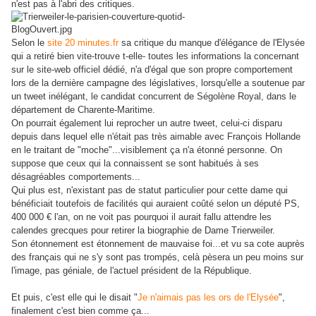
n'est pas à l'abri des critiques.
Selon le
site 20 minutes.fr
sa critique du manque d'élégance de l'Elysée
qui a retiré bien vite-trouve t-elle- toutes les informations la concernant
sur le site-web officiel dédié, n'a d'égal que son propre comportement
lors de la dernière campagne des législatives, lorsqu'elle a soutenue par
un tweet inélégant, le candidat concurrent de Ségolène Royal, dans le
département de Charente-Maritime.
On pourrait également lui reprocher un autre tweet, celui-ci disparu
depuis dans lequel elle n'était pas très aimable avec François Hollande
en le traitant de "moche"...visiblement ça n'a étonné personne. On
suppose que ceux qui la connaissent se sont habitués à ses
désagréables comportements...
Qui plus est, n'existant pas de statut particulier pour cette dame qui
bénéficiait toutefois de facilités qui auraient coûté selon un député PS,
400 000 € l'an, on ne voit pas pourquoi il aurait fallu attendre les
calendes grecques pour retirer la biographie de Dame Trierweiler.
Son étonnement est étonnement de mauvaise foi...et vu sa cote auprès
des français qui ne s'y sont pas trompés, celà pèsera un peu moins sur
l'image, pas géniale, de l'actuel président de la République.
Et puis, c'est elle qui le disait "
Je n'aimais pas les ors de l'Elysée
",
finalement c'est bien comme ça...