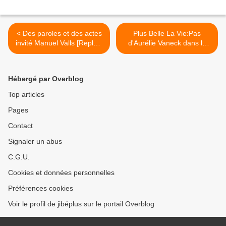
< Des paroles et des actes
Plus Belle La Vie:Pas
invité Manuel Valls [Replay]
d'Aurélie Vaneck dans la
Jeu. 06-02-2014 France 2
saison 2 de"Sous le
soleil"...explications? >
Hébergé par Overblog
Top articles
Pages
Contact
Signaler un abus
C.G.U.
Cookies et données personnelles
Préférences cookies
Voir le profil de jibéplus sur le portail Overblog