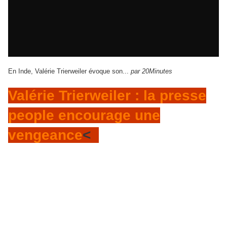
En Inde, Valérie Trierweiler évoque son...
par 20Minutes
Valérie Trierweiler : la presse
people encourage une
vengeance
<