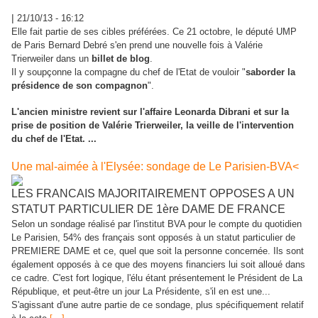
|
21/10/13 - 16:12
Elle fait partie de ses cibles préférées. Ce 21 octobre, le député UMP
de Paris Bernard Debré s'en prend une nouvelle fois à Valérie
Trierweiler dans un
billet de blog
.
Il y soupçonne la compagne du chef de l'Etat de vouloir "
saborder la
présidence de son compagnon
".
L'ancien ministre revient sur l'affaire Leonarda Dibrani et sur la
prise de position de Valérie Trierweiler, la veille de
l'intervention
du chef de l'Etat
. ...
Une mal-aimée à l'Elysée: sondage de Le Parisien-BVA<
LES FRANCAIS MAJORITAIREMENT OPPOSES A UN
STATUT PARTICULIER DE 1ère DAME DE FRANCE
Selon un sondage réalisé par l'institut BVA pour le compte du quotidien
Le Parisien, 54% des français sont opposés à un statut particulier de
PREMIERE DAME et ce, quel que soit la personne concernée. Ils sont
également opposés à ce que des moyens financiers lui soit alloué dans
ce cadre. C'est fort logique, l'élu étant présentement le Président de La
République, et peut-être un jour La Présidente, s'il en est une...
S'agissant d'une autre partie de ce sondage, plus spécifiquement relatif