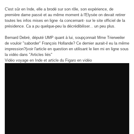
C'est sûr en Inde, elle a brodé sur son rôle, son expérience, de
première dame passé et au même moment à l'Elysée on devait retirer
toutes les infos mises en ligne -la concernant- sur le site officiel de la
présidence. Ca a pu quelque-peu la décrédibiliser... un peu plus.
Bernard Debré, député UMP quant à lui, soupçonnait Mme Trierweiler
de vouloir "saborder" François Hollande? Ce dernier aurait-il eu la même
impression?(voir l'article en question en utilisant le lien mi en ligne sous
la vidéo dans "Articles liés"
Vidéo voyage en Inde et article du Figaro en vidéo