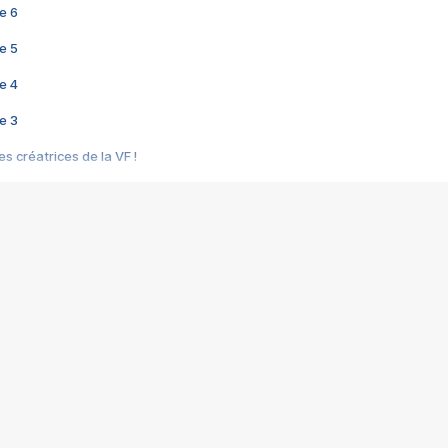
e 6
e 5
e 4
e 3
s créatrices de la VF !
e 2
e 1
e Mektoub My Love arrive enfin ! Rencontre avec Shaïn Boumedine et Sal
i : après Toni en famille
elle réalise le bouleversant Dites lui que je l'aime
ais ! Rencontre autour de Vie privée de Rebecca Zlotowski
 de Marguerite, Grave... Rencontre avec Ella Rumpf
 Les Rêveurs, un film intime sur la santé mentale