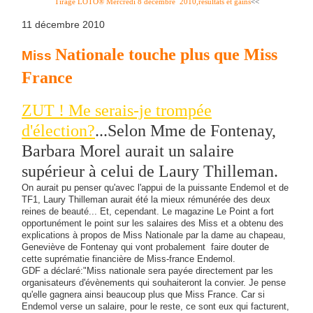
Tirage LOTO® Mercredi 8 décembre 2010,résultats et gains
<<
11 décembre 2010
Nationale touche plus que Miss
Miss
France
ZUT ! Me serais-je trompée
d'élection?
...Selon Mme de Fontenay,
Barbara Morel aurait un salaire
supérieur à celui de Laury Thilleman.
On aurait pu penser qu'avec l'appui de la puissante Endemol et de
TF1, Laury Thilleman aurait été la mieux rémunérée des deux
reines de beauté... Et, cependant. Le magazine Le Point a fort
opportunément le point sur les salaires des Miss et a obtenu des
explications à propos de Miss Nationale par la dame au chapeau,
Geneviève de Fontenay qui vont probalement faire douter de
cette suprématie financière de Miss-france Endemol.
GDF a déclaré:"Miss nationale sera payée directement par les
organisateurs d'évènements qui souhaiteront la convier. Je pense
qu'elle gagnera ainsi beaucoup plus que Miss France. Car si
Endemol verse un salaire, pour le reste, ce sont eux qui facturent,