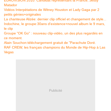
EUROVISION 2010: Candidat représentant la France, Jessy
Matador
Vidéos Interpètations de Witney Houston et Lady Gaga par 2
petits génies+originales
La chanteuse Alizée: dernier clip officiel et changement de style...
Indochine, le groupe:30ans d'existence+nouvel album le 9 mars,
le clip
Groupe "OK Go" : nouveau clip-vidéo, un des plus regardés en
ce moment.
Alain Souchon:téléchargement gratuit de "Parachute Doré.
RAF CREW, les français champions du Monde de Hip-Hop à Las
Vegas
Publicité