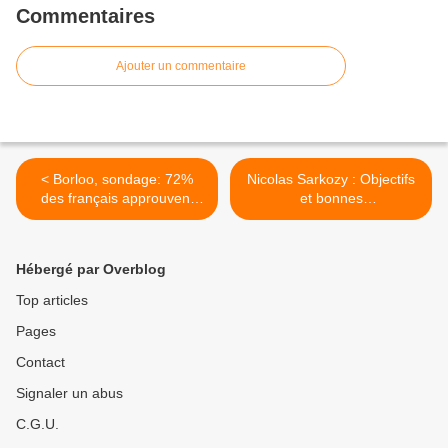
Commentaires
Ajouter un commentaire
< Borloo, sondage: 72%
Nicolas Sarkozy : Objectifs
des français approuvent
et bonnes
son départ du
résolutions...depuis
gouvernement (vidéo)
l'Elysée(vidéo) >
Hébergé par Overblog
Top articles
Pages
Contact
Signaler un abus
C.G.U.