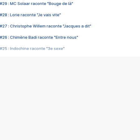
#29 : MC Solaar raconte "Bouge de là"
28 : Lorie raconte "Je vais vite"
#27 : Christophe Willem raconte "Jacques a dit"
#26 : Chimène Badi raconte "Entre nous"
#25 : Indochine raconte "3e sexe"
#24 : Zaho raconte "C'est chelou"
#23 : Patrick Bruel raconte "Au café des délices"
#22 : Kyo raconte "Le chemin"
#21 : Nolwenn Leroy raconte "Cassé"
#20 : Patrick Hernandez raconte "Born to be alive"
#19 : Lorie raconte "Près de moi"
#18 : Michael Jones raconte "A nos actes manqués" (avec Jean-Jacque
#17 : Khaled raconte "Aïcha"