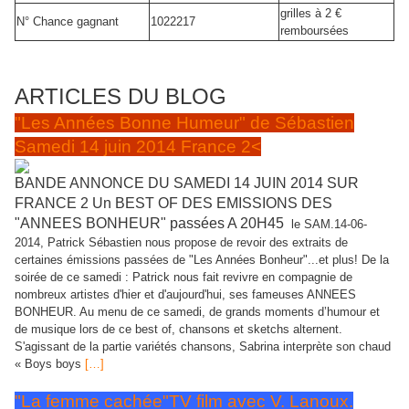
grilles à 2 €
N° Chance gagnant
1022217
remboursées
résultats et gains à publier après tirage
ARTICLES DU BLOG
"Les Années Bonne Humeur" de Sébastien
Samedi 14 juin 2014 France 2<
BANDE ANNONCE DU SAMEDI 14 JUIN 2014 SUR
FRANCE 2 Un BEST OF DES EMISSIONS DES
"ANNEES BONHEUR" passées A 20H45
le SAM.14-06-
2014, Patrick Sébastien nous propose de revoir des extraits de
certaines émissions passées de "Les Années Bonheur"...et plus! De la
soirée de ce samedi : Patrick nous fait revivre en compagnie de
nombreux artistes d'hier et d'aujourd'hui, ses fameuses ANNEES
BONHEUR. Au menu de ce samedi, de grands moments d’humour et
de musique lors de ce best of, chansons et sketchs alternent.
S'agissant de la partie variétés chansons, Sabrina interprète son chaud
« Boys boys
[…]
"La femme cachée"TV film avec V. Lanoux.