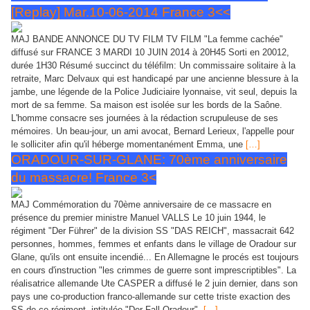
[Replay] Mar.10-06-2014 France 3<<
MAJ BANDE ANNONCE DU TV FILM TV FILM "La femme cachée"
diffusé sur FRANCE 3 MARDI 10 JUIN 2014 à 20H45 Sorti en 20012,
durée 1H30 Résumé succinct du téléfilm: Un commissaire solitaire à la
retraite, Marc Delvaux qui est handicapé par une ancienne blessure à la
jambe, une légende de la Police Judiciaire lyonnaise, vit seul, depuis la
mort de sa femme. Sa maison est isolée sur les bords de la Saône.
L'homme consacre ses journées à la rédaction scrupuleuse de ses
mémoires. Un beau-jour, un ami avocat, Bernard Lerieux, l'appelle pour
le solliciter afin qu'il héberge momentanément Emma, une
[…]
ORADOUR-SUR-GLANE: 70ème anniversaire
du massacre! France 3<
MAJ Commémoration du 70ème anniversaire de ce massacre en
présence du premier ministre Manuel VALLS Le 10 juin 1944, le
régiment "Der Führer" de la division SS "DAS REICH", massacrait 642
personnes, hommes, femmes et enfants dans le village de Oradour sur
Glane, qu'ils ont ensuite incendié... En Allemagne le procés est toujours
en cours d'instruction "les crimmes de guerre sont imprescriptibles". La
réalisatrice allemande Ute CASPER a diffusé le 2 juin dernier, dans son
pays une co-production franco-allemande sur cette triste exaction des
SS de ce régiment, intitulée "Der Fall Oradour".
[…]