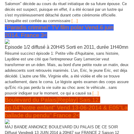
Salomon" décède au cours du rituel initiatique de sa future épouse. Ce
décès est suspect, puisque en effet, il a été écrasé par un lustre qui
s'est mystérieusement détaché durant cette cérémonie officielle.
L'enquête est confiée au commissaire
[…]
"Paradis criminel" TV film polar Vend.6 juin
2014, France 3<
Episode 1/2 diffusé à 20H45 Sorti en 2011, durée 1H40mn
Résumé succinct épisode 1
: Petite ville d'Aquitaine, sans histoire,
Laydène est une cité que l'entrepreneur Gary Lemercier veut
transformer en un éden. Mais, au bord d'une petite route un matin, deux
adolescents sont retrouvés inanimés. L'un, Eric, le jeune Eric, est déja
décédé. L'autre une fille, Virginie elle, a été violée et elle se trouve
actuellement, dans le coma. Le légiste après examen des corps assure
qu'Eric n'a pas perdu la vie suite au choc avec le véhicule...sans
pouvoir indiquer sur le moment, ce qui a causé sa
[…]
Boulevard du Palais[Replay] Sais.12,
ép.04"Notre enfant" Vend.13-06-2014 & E05"La
ballade du pendu" France 2<
MAJ BANDE ANNONCE BOULEVARD DU PALAIS DE CE SOIR
Diffusé Vendredi 13 JUIN 2014 à 20H47 sur FRANCE 2 Saison 12