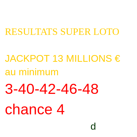
Résumé succinct librement rédigé par BlogOuvert: Dans l'île française
des Caraïbe de Sainte-Marie, un policier so british, l'inspecteur Richard
Poole a été assassiné d'un […]
RESULTATS SUPER LOTO
VENDREDI 13 JUIN 2014
JACKPOT 13 MILLIONS €
au minimum
3-40-42-46-48
chance 4
AUCUN GAGNANT
d
de
1er