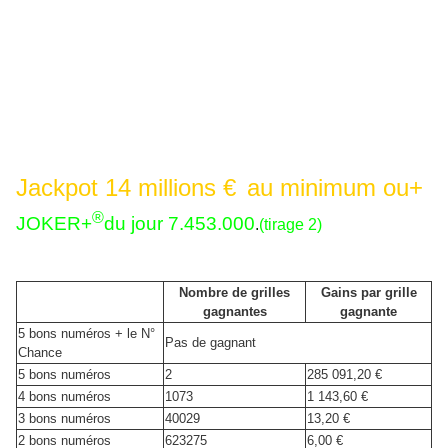
RANG
Prochain tirage
SAMEDI 14 JUIN 2014 tirage "FETE
DES PERES".
Jackpot 14 millions €
au minimum ou+
®
JOKER+
du jour 7.453.000
.
(tirage 2)
Répartition des gains du jour:
Nombre de grilles
Gains par grille
gagnantes
gagnante
5 bons numéros + le N°
Pas de gagnant
Chance
5 bons numéros
2
285 091,20 €
4 bons numéros
1073
1 143,60 €
3 bons numéros
40029
13,20 €
2 bons numéros
623275
6,00 €