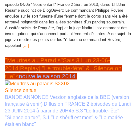
épisode 04/05 "Notre enfant" France 2 Sorti en 2010, durée 1H33mn
Résumé succinct de BlogOuvert: Le commandant Philippe Rovère
enquête sur le sort funeste d'une femme dont le corps sans vie a été
retrouvé poignardé dans les allées sombres d'un parking souterrain.
Aussitôt saisis de l'enquête, l'opj et la juge Nadia Lintz entament des
investigations qui s'annoncent particulièrement délicates. A ce sujet, la
juge va mettre les points sur les "i" face au commandant Rovère,
rappelant
[…]
"Meurtres au Paradis"Sais.3 Lun.23-06-
2014[Replay] "Le trouble-fête" & "Silence on
tue"<
nouvelle saison 2014
BANDE ANNONCE Version anglaise de la BBC (version
française à venir) Diffusion FRANCE 2 épisodes du Lundi
23 JUIN 2014 à partir de 20H45:S.3 "Le trouble-fête",
"Silence on tue", S.1 "Le shériff est mort" & "La mariée
était en blanc"
.
Saison 3 Episode 01/08 "Le trouble-fête" 20H45
Lundi 23 juin Sorti en 2014 Durée 1H05mn Série franco-anglaise, titre
original série" Death in Paradise" et épisode"Death of a Detective"