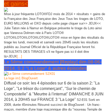
et gains<
Mise à jour fréquente LOTO®FDJ mois de 2014 + résultats + gains de
la Française des Jeux Française des Jeux Tous les tirages de LOTO,
EURO MILLIONS et OXO depuis cette page cliquer sur>> JEUX<<
Julie Taton née à Namur en Belgique présente le tirage du Loto ainsi
que Vanessa Dolmen née à Paris LOTO®
LOTO®LOTO®LOTO®LOTO®LOTO® mise en ligne des résultats du
tirage les lundi, mercredi et samedi vers 20h45 seuls les résultats
publiés au Journal Officiel de la République Française feront foi.
RESULTATS DES TIRAGES s'il ne figure pas ici il doit être
là>JEUX
[…]
Le 5ème commandement [Replay] dim.08-06-
2014, S.2 "La Loge" & autres épisodes
Diffusé ce soir: les 4 épisodes sur 6 de la saison 2: "La
Loge", "Le trésor du commerçant", "Sur le chemin de
Compostelle" & "Meurtre à l'internat" DIMANCHE 8 JUIN
2014, à 20H45 sur FRANCE 3 "La Loge"
S2-E01 Sorti en
2009, durée 45minutes Résumé succinct de BlogOuvert : Un franc-
maçon, membre d'une loge maçonnique dite du "nouveau Temple de