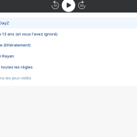
 DayZ
 a 13 ans (et vous l'avez ignoré)
e (littéralement)
im Rayan
 toutes les règles
s les jeux vidéo
us choquant de Rockstar ? - Le scandale BULLY
e plus moche de Steam
du RÊVE tourne au CAUCHEMAR
pendant 8 heures
it… à tort