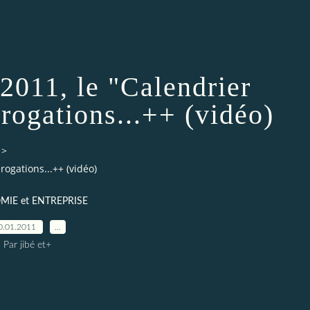
011, le "Calendrier
érogations...++ (vidéo)
>
rogations...++ (vidéo)
IE et ENTREPRISE
0.01.2011
…
Par jibé et+