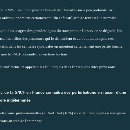
 de la SNCF est prête pour un bras-de-fer...Possible mais peu probable car
es ordres viendraient certainement "du château" afin de revenir à la normale.
pour les usagers des grandes lignes du transporteur. Le service se dégrade, les
urser les billets des personnes qui le demandent et au bout du compte, c'est
ains dans les centrales syndicales en rajoutent certainement une petite louche.
que la SNCF pourrait-bien en faire les frais.
iez quand-même en appelant les N0 indqués dans l'article des-dites prévisions.
afic de la SNCF en France connaîtra des perturbations en raison d'une
ore indéterminée.
lections professionnelles) et Sud Rail (18%) appellent les agents à une grève
tions au sein de l'entreprise.