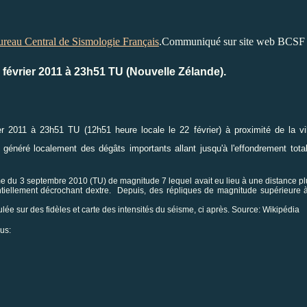
reau Central de Sismologie Français
.Communiqué sur site web BCSF
février 2011 à 23h51 TU (Nouvelle Zélande).
 2011 à 23h51 TU (12h51 heure locale le 22 février) à proximité de la vi
 a généré localement des dégâts importants allant jusqu'à l'effondrement to
e du 3 septembre 2010 (TU) de magnitude 7 lequel avait eu lieu à une distance plu
ntiellement décrochant dextre. Depuis, des répliques de magnitude supérieure à
ulée sur des fidèles et carte des intensités du séisme, ci après. Source:
Wikipédia
ous: