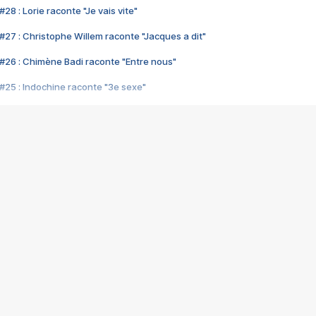
28 : Lorie raconte "Je vais vite"
#27 : Christophe Willem raconte "Jacques a dit"
#26 : Chimène Badi raconte "Entre nous"
#25 : Indochine raconte "3e sexe"
#24 : Zaho raconte "C'est chelou"
#23 : Patrick Bruel raconte "Au café des délices"
#22 : Kyo raconte "Le chemin"
#21 : Nolwenn Leroy raconte "Cassé"
#20 : Patrick Hernandez raconte "Born to be alive"
#19 : Lorie raconte "Près de moi"
#18 : Michael Jones raconte "A nos actes manqués" (avec Jean-Jacque
#17 : Khaled raconte "Aïcha"
#16 : Corneille raconte "Parce qu'on vient de loin"