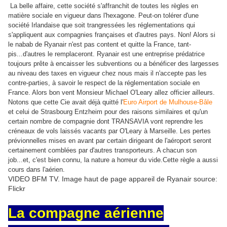
La belle affaire, cette société s'affranchit de toutes les règles en
matière sociale en vigueur dans l'hexagone. Peut-on tolérer d'une
société Irlandaise que soit trangressées les réglementations qui
s'appliquent aux compagnies françaises et d'autres pays. Non! Alors si
le nabab de Ryanair n'est pas content et quitte la France, tant-
pis...d'autres le remplaceront. Ryanair est une entreprise prédatrice
toujours prête à encaisser les subventions ou a bénéficer des largesses
au niveau des taxes en vigueur chez nous mais il n'accepte pas les
contre-parties, à savoir le respect de la réglementation sociale en
France. Alors bon vent Monsieur
Michael O'Leary allez officier ailleurs.
Notons que cette Cie avait déjà quitté l'
Euro Airport de Mulhouse-Bâle
et celui de Strasbourg Entzheim pour des raisons similaires et qu'un
certain nombre de compagnie dont TRANSAVIA vont reprendre les
créneaux de vols laissés vacants par O'Leary à Marseille. Les pertes
prévionnelles mises en avant par certain dirigeant de l'aéroport seront
certainement comblées par d'autres transporteurs. A chacun son
job...et, c'est bien connu, la nature a horreur du vide.Cette règle a aussi
cours dans l'aérien.
VIDEO BFM TV. Image haut de page appareil de Ryanair source:
Flickr
La compagne aérienne