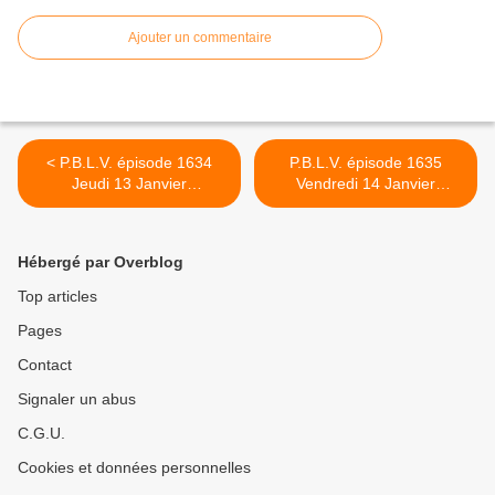
Ajouter un commentaire
< P.B.L.V. épisode 1634
P.B.L.V. épisode 1635
Jeudi 13 Janvier
Vendredi 14 Janvier
2011,"Descente de police""
2011,"Victoire aux
résumé. Vidéos
Baumettes" résumé.3
Vidéos >
Hébergé par Overblog
Top articles
Pages
Contact
Signaler un abus
C.G.U.
Cookies et données personnelles