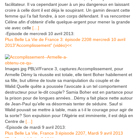
facilitateur. Il va cependant jouer à un jeu dangereux en laissant
croire à celle dont il est déja le soupirant. Un gamin devant cette
femme qui l'a fait fondre, à son corps défendant. Il va rencontrer
Céline afin d'obtenir d'elle quelque-argent pour mener la grande
vie avec celle
[…]
-Episode de mercredi 10 avril 2013:
Plus Belle La Vie de France 3: épisode 2208 mercredi 10 avril
2013"Accomplissement" (vidéo)<<
Images jpg PBLV/France 3, captures:Accomplissement, pour
Armelle Démy la réussite est totale, elle tient Boher habilement et
sa fille, but ultime de toute sa manipulation du couple et de
Walid.Quelle quête a poussée l'avocate à un tel comportement
destructeur pour le-dit couple? Samia Boher est en partance pour
la prison pour de longues années...Démy a fait place nette autour
de Jean-Paul qu'elle va désormais tenter de séduire. Sauf si
Walid pouvait se mettre à table, mais a t-il le courage pour agir de
la sorte? Son expulsion pour l'Algérie est imminente, il est déjà en
Centre de
[…]
-Episode de mardi 9 avril 2013:
Plus Belle La Vie, France 3:épisode 2207, Mardi 9 avril 2013