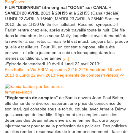
FILM "DISPARUE" titre original "GONE" sur CANAL +
SAMEDI 20 AVRIL 2013 à 20H55
et à 22H55 (Canal+décâlé)
LUNDI 22 AVRIL à 16H40, MARDI 23 AVRIL à 23H40 Sorti en
2012, durée 1H30 Un thriller halletant! Résumé, synopsis:Jill
Parish rentre chez elle, après avoir travaillé toute la nuit. Elle file
dans la chambre de sa soeur Molly, laquelle lui avait demandé de
la réveiller à son retour... mais le lit est intact, toujours fait, preuve
qu'elle est ailleurs. Pour Jill, un constat s'impose, elle a été
enlevée...et elle a justement à subi un kidnapping dans les
mêmes conditions, une année
[…]
-Episode de vendredi 19 Avril & lundi 22 avril 2013:
Plus Belle La Vie-PBLV: épisodes 2215-2216 Vendredi 19 avril
2013 & Lundi 22 avril 2013"Réglements de comptes"(Vidéos)<<
"Réglements de comptes"
de Samia envers Jean-Paul Boher,
elle demande le divorce, espérant une prise de conscience de
son mari, qui cohabite sous le toit du couple, avec Armelle Démy
qui s'occuppe de leur fille. Réglement de comptes aussi des
détenues des Beaumettes envers une femme flic, qui a payé
injustmement pour toute la profession des policiers. Des policiers
qu'elles rendent responsables de leur emprisonnement...facile de