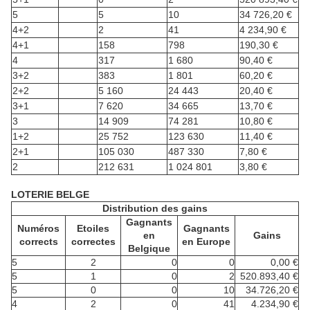
5
5
10
34 726,20 €
4+2
2
41
4 234,90 €
4+1
158
798
190,30 €
4
317
1 680
90,40 €
3+2
383
1 801
60,20 €
2+2
5 160
24 443
20,40 €
3+1
7 620
34 665
13,70 €
3
14 909
74 281
10,80 €
1+2
25 752
123 630
11,40 €
2+1
105 030
487 330
7,80 €
2
212 631
1 024 801
3,80 €
LOTERIE BELGE
Distribution des gains
Gagnants
Numéros
Etoiles
Gagnants
en
Gains
corrects
correctes
en Europe
Belgique
5
2
0
0
0,00 €
5
1
0
2
520.893,40 €
5
0
0
10
34.726,20 €
4
2
0
41
4.234,90 €