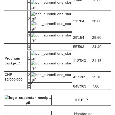
+
2
21'704
38.80
+
3
28'154
28.60
+
3
55'593
24.40
Prochain
1
112'543
21.15
Jackpot:
+
CHF
2
427'305
15.10
32'000'000
+
2
845'963
7.80
H 610 P
Nombre de