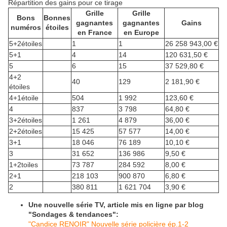
Répartition des gains pour ce tirage
Grille
Grille
Bons
Bonnes
gagnantes
gagnantes
Gains
numéros
étoiles
en France
en Europe
5+2étoiles
1
1
26 258 943,00 €
5+1
4
14
120 631,50 €
5
6
15
37 529,80 €
4+2
40
129
2 181,90 €
étoiles
4+1étoile
504
1 992
123,60 €
4
837
3 798
64,80 €
3+2étoiles
1 261
4 879
36,00 €
2+2étoiles
15 425
57 577
14,00 €
3+1
18 046
76 189
10,10 €
3
31 652
136 986
9,50 €
1+2toiles
73 787
284 592
8,00 €
2+1
218 103
900 870
6,80 €
2
380 811
1 621 704
3,90 €
Une nouvelle série TV, article mis en ligne par blog
"Sondages & tendances":
"Candice RENOIR" Nouvelle série policière ép.1-2