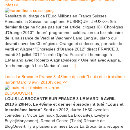
infos<<
Résultats du tirage de l'Euro Millions en Francs Suisses
Romandie:la Suisse francophone RUBRIQUE : JEUX<<< Si le
dernier tirage ne figure pas sur cet article, cliquez ICi "Chorégies
d'Orange 2013" : le pré-programme, célébration du bicentenaire
de la naissance de Verdi et Wagner< Lang Lang au piano qui
devrait ouvrir les Chorégies d'Orange et ci-dessous, portraits de
Verdi et Wagner "Chorégies d'Orange 2012" direct FRANCE 3,
mardi 31 juillet 2012 "soirée Opéra:Puccini" et hommage à
L.Mariano avec Roberto Alagna(vidéos)< Une nuit avec Alagna,
"en hommage à Luis Mariano" aux
[…]
Louis La Brocante France 3: 43ème épisode"Louis et le troisième
larron"Mardi 9 avril 2013(vidéo)<<
LOUIS LA BROCANTE SUR FRANCE 3 LE MARDI 9 AVRIL
2013 à 20H45. Le 43ème et dernier épisode intitulé "Louis et
le troisième larron"
Sorti en 2012, durée 1H30 avec les
comédiens: Victor Lannoux (Louis La Brocante), Evelyne
Buyle(Maryvonne), Renaud Cestre (Tintin) Résumé de
BlogOuvert:Il y a plusieurs années Louis La Brocante a récupéré