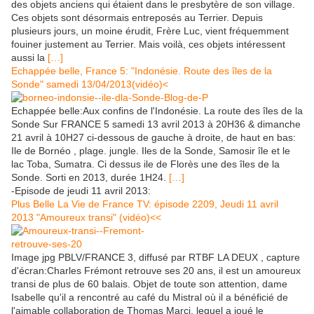
des objets anciens qui étaient dans le presbytère de son village.
Ces objets sont désormais entreposés au Terrier. Depuis
plusieurs jours, un moine érudit, Frère Luc, vient fréquemment
fouiner justement au Terrier. Mais voilà, ces objets intéressent
aussi la
[…]
Echappée belle, France 5: "Indonésie. Route des îles de la
Sonde" samedi 13/04/2013(vidéo)<
Echappée belle:Aux confins de l'Indonésie. La route des îles de la
Sonde Sur FRANCE 5 samedi 13 avril 2013 à 20H36 & dimanche
21 avril à 10H27 ci-dessous de gauche à droite, de haut en bas:
Ile de Bornéo , plage. jungle. Iles de la Sonde, Samosir île et le
lac Toba, Sumatra. Ci dessus ile de Florès une des îles de la
Sonde. Sorti en 2013, durée 1H24.
[…]
-Episode de jeudi 11 avril 2013:
Plus Belle La Vie de France TV: épisode 2209, Jeudi 11 avril
2013 "Amoureux transi" (vidéo)<<
Image jpg PBLV/FRANCE 3, diffusé par RTBF LA DEUX , capture
d'écran:Charles Frémont retrouve ses 20 ans, il est un amoureux
transi de plus de 60 balais. Objet de toute son attention, dame
Isabelle qu'il a rencontré au café du Mistral où il a bénéficié de
l'aimable collaboration de Thomas Marci, lequel a joué le