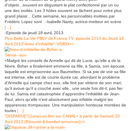
d'objets...souvent en dégustant le plat confectionné par un ou
une des invités. Les 3 hôtes souvent se lâchent pour notre plus
grand plaisir... Cette semaine, les personnalités invitées par
Frédéric Lopez sont : -Isabelle Nanty, actrice-metteur en scène
[…]
-Episode de jeudi 18 avriL 2013:
Plus Belle La Vie-PBLV de France TV: épisode 2214 du Jeudi 18
Avril 2013"Aveu d'infidélité"-VIDEO<<
<Malgré les conseils de Armelle qui dit de Lucie, qu'elle a de la
fièvre, Boher a finalement emmené sa fille, à Samia, son épouse,
laquelle est emprisonnée aux Baumettes. Si sa joie de voir sa fille
est intense, elle est de courte durée car, abordant le problème
d'Armelle qui campe chez eux, elle finit par obtenir de son mari,
qu'il avoue qu'il a couché avec elle...une seule fois dit-il, pas fier
de lui. Samia est catastrophée d'apprendre l'infidélité de Jean-
Paul, alors qu'elle n'est absolument pas infidèle malgré les
apparences trompeuses. Une manipulation honteuse montées de
toutes
[…]
"DISPARUE"(Gone) un film sur CANAL+ à partir de Samedi 20
Avril 2013 (Résumé & bandes annonces)<<