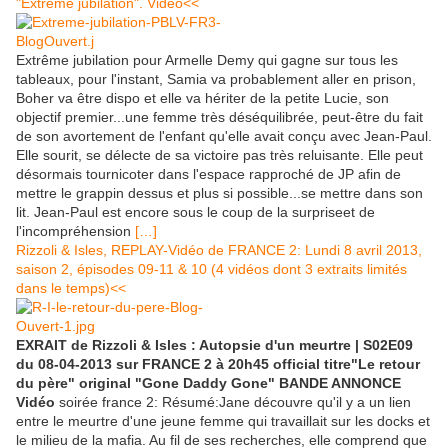
"Extrême jubilation". Vidéo<<
Extrême jubilation pour Armelle Demy qui gagne sur tous les
tableaux, pour l'instant, Samia va probablement aller en prison,
Boher va être dispo et elle va hériter de la petite Lucie, son
objectif premier...une femme très déséquilibrée, peut-être du fait
de son avortement de l'enfant qu'elle avait conçu avec Jean-Paul.
Elle sourit, se délecte de sa victoire pas très reluisante. Elle peut
désormais tournicoter dans l'espace rapproché de JP afin de
mettre le grappin dessus et plus si possible...se mettre dans son
lit. Jean-Paul est encore sous le coup de la surpriseet de
l'incompréhension
[…]
Rizzoli & Isles, REPLAY-Vidéo de FRANCE 2: Lundi 8 avril 2013,
saison 2, épisodes 09-11 & 10 (4 vidéos dont 3 extraits limités
dans le temps)<<
EXRAIT de Rizzoli & Isles : Autopsie d'un meurtre | S02E09
du 08-04-2013 sur FRANCE 2 à 20h45 official titre"Le retour
du père" original "Gone Daddy Gone" BANDE ANNONCE
Vidéo
soirée france 2: Résumé:Jane découvre qu'il y a un lien
entre le meurtre d'une jeune femme qui travaillait sur les docks et
le milieu de la mafia. Au fil de ses recherches, elle comprend que