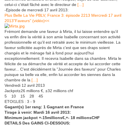
celui-ci c'était fâché avec le directeur de
[…]
-Episode de mercredi 17 avril 2013:
Plus Belle La Vie PBLV, France 3: épisode 2213 Mercredi 17 avril
2013"Faveurs" (vidéo)<<
Frémont demande une faveur à Mirta, il lui laisse entendre qu'il
va enfin dire la vérité à son amie Isabelle concernant son activité
professionnelle et qu'il est retraité avec le minimum vieillesse. La
faveur sollicitée auprès de Mirta c'est que ses draps soient
changés et le ménage fait à fond pour aujourd'hui
exceptionnellement. Il recevra Isabelle dans sa chambre. Mirta le
félicite de sa démarche de vérité et accepte de lui accorder cette
faveur... C'est décidément la "Journée des faveurs" pour Charles
puisque sa belle va elle, enfin lui accorder les siennes dans la
chambre de la
[…]
Vendredi 12 avril 2013
Jackpot±26 millions €, ±32 millions chf
5 10 15 28 45
ETOI1LES : 3 - 9
Gagant(s) 1er rang: 1 Gagnant
en France
Tirage à venir: Mardi 16 avril 2013:
Minimum jackpot +-15millions€,+- 18 millionsCHF
DETAILS Des GAINS CI-DESSOUS: