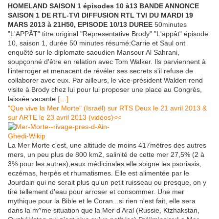
HOMELAND SAISON 1 épisodes 10 à13 BANDE ANNONCE
SAISON 1 DE RTL-TVI DIFFUSION RTL TVI DU MARDI 19
MARS 2013 à 21H50, EPISODE 10/13 DUREE
50minutes
"L'APPÂT" titre original "Representative Brody" "L'appât" épisode
10, saison 1, durée 50 minutes résumé:Carrie et Saul ont
enquêté sur le diplomate saoudien Mansour Al Sahrani,
soupçonné d'être en relation avec Tom Walker. Ils parviennent à
l'interroger et menacent de révéler ses secrets s'il refuse de
collaborer avec eux. Par ailleurs, le vice-président Walden rend
visite à Brody chez lui pour lui proposer une place au Congrès,
laissée vacante
[…]
"Que vive la Mer Morte" (Israël) sur RTS Deux le 21 avril 2013 &
sur ARTE le 23 avril 2013 (vidéos)<<
La Mer Morte c'est, une altitude de moins 417mètres des autres
mers, un peu plus de 800 km2, salinité de cette mer 27,5% (2 à
3% pour les autres),eaux médicinales elle soigne les psoriasis,
eczémas, herpès et rhumatismes. Elle est alimentée par le
Jourdain qui ne serait plus qu'un petit ruisseau ou presque, on y
tire tellement d'eau pour arroser et consommer. Une mer
mythique pour la Bible et le Coran...si rien n'est fait, elle sera
dans la m^me situation que la Mer d'Aral (Russie, Ktzhakstan,