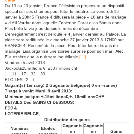
Du 13 au 20 janvier, France Télévisions proposera un dispositif
spécial sur ses chaînes pour fêter le théâtre. Le vendredi 18
janvier à 20h45 France 4 diffusera la pièce « 10 ans de mariage
» d'Alil Vardar dans laquelle Fabienne Carat alias Samia dans
Plus belle la vie joue depuis le mois de décembre.
L'enregistrement s'est déroulé le 4 janvier dernier au Palace. La
pièce sera rediffusée le dimanche 27 janvier 2013 à 17H00 sur
FRANCE 4. Résumé de la pièce: Pour fêter leurs dix ans de
mariage, Lisa organise une soirée surprise pour son mari, Alec.
Elle espère que la nuit sera inoubliable
[…]
Vendredi 5 avril 2013
Jackpot±25 millions €, ±30 millions chf
1 11 17 32 39
ETOILES : 2 - 7
Gagant(s) 1er rang: 2 Gagnants Belgique
( 0 en France)
Tirage à venir: Mardi 9 avril 2013:
Minimum jackpot +-15millions€,+- 18millionsCHF
DETAILS Des GAINS CI-DESSOUS:
FDJ &
LOTERIE BELGE,
Distribution des gains
Gagnants
Gagnants
Numéros
Etoiles
en
en
Gains