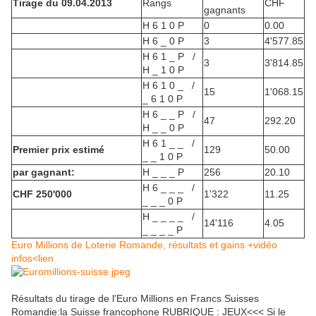
Tirage du 09.04.2013
Rangs
CHF
gagnants
H 6 1 0 P
0
0.00
H 6 _ 0 P
3
4'577.85
H 6 1 _ P /
3
3'814.85
H _ 1 0 P
H 6 1 0 _ /
15
1'068.15
_ 6 1 0 P
H 6 _ _ P /
47
292.20
H _ _ 0 P
H 6 1 _ _ /
Premier prix estimé
129
50.00
_ _ 1 0 P
par gagnant:
H _ _ _ P
256
20.10
H 6 _ _ _ /
CHF 250'000
1'322
11.25
_ _ _ 0 P
H _ _ _ _ /
14'116
4.05
_ _ _ _ P
Euro Millions de Loterie Romande, résultats et gains +vidéo
infos<lien
Résultats du tirage de l'Euro Millions en Francs Suisses
Romandie:la Suisse francophone RUBRIQUE : JEUX<<< Si le