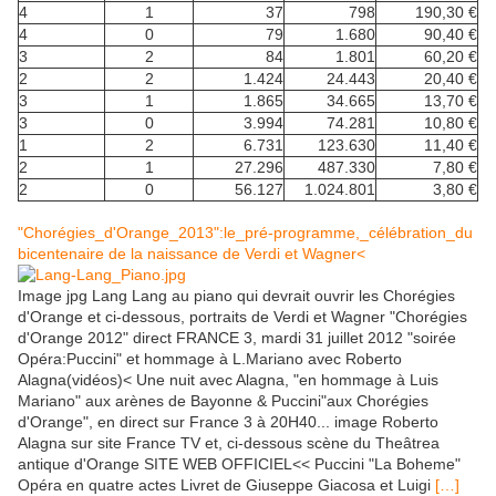
4
1
37
798
190,30 €
4
0
79
1.680
90,40 €
3
2
84
1.801
60,20 €
2
2
1.424
24.443
20,40 €
3
1
1.865
34.665
13,70 €
3
0
3.994
74.281
10,80 €
1
2
6.731
123.630
11,40 €
2
1
27.296
487.330
7,80 €
2
0
56.127
1.024.801
3,80 €
"Chorégies_d'Orange_2013":le_pré-programme,_célébration_du
bicentenaire de la naissance de Verdi et Wagner<
Image jpg Lang Lang au piano qui devrait ouvrir les Chorégies
d'Orange et ci-dessous, portraits de Verdi et Wagner "Chorégies
d'Orange 2012" direct FRANCE 3, mardi 31 juillet 2012 "soirée
Opéra:Puccini" et hommage à L.Mariano avec Roberto
Alagna(vidéos)< Une nuit avec Alagna, "en hommage à Luis
Mariano" aux arènes de Bayonne & Puccini"aux Chorégies
d'Orange", en direct sur France 3 à 20H40... image Roberto
Alagna sur site France TV et, ci-dessous scène du Theâtrea
antique d'Orange SITE WEB OFFICIEL<< Puccini "La Boheme"
Opéra en quatre actes Livret de Giuseppe Giacosa et Luigi
[…]