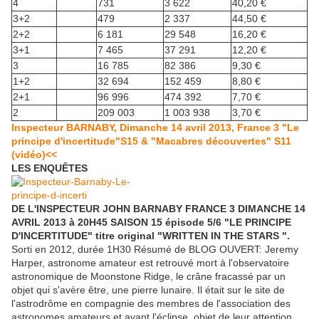
4
731
3 622
40,20 €
3+2
479
2 337
44,50 €
2+2
6 181
29 548
16,20 €
3+1
7 465
37 291
12,20 €
3
16 785
82 386
9,30 €
1+2
32 694
152 459
8,80 €
2+1
96 996
474 392
7,70 €
2
209 003
1 003 938
3,70 €
Inspecteur BARNABY, Dimanche 14 avril 2013, France 3 "Le
principe d'incertitude"S15 & "Macabres découvertes" S11
(vidéo)<<
LES ENQUÊTES
DE L'INSPECTEUR JOHN BARNABY FRANCE 3 DIMANCHE 14
AVRIL 2013 à 20H45 SAISON 15 épisode 5/6 "LE PRINCIPE
D'INCERTITUDE" titre original "WRITTEN IN THE STARS ".
Sorti en 2012, durée 1H30 Résumé de BLOG OUVERT: Jeremy
Harper, astronome amateur est retrouvé mort à l'observatoire
astronomique de Moonstone Ridge, le crâne fracassé par un
objet qui s'avère être, une pierre lunaire. Il était sur le site de
l'astrodrôme en compagnie des membres de l'association des
astronomes amateurs et avant l'éclipse, objet de leur attention,