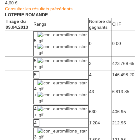
4,60 €
Consulter les résultats précédents
LOTERIE ROMANDE
Tirage du
Nombre de
Rangs
CHF
09.04.2013
gagnants
5
0
0.00
+
5
3
423'769.65
+
5
4
146'498.20
4
43
6'813.85
+
4
630
406.95
+
4
1'204
212.95
3
1'503
121.85