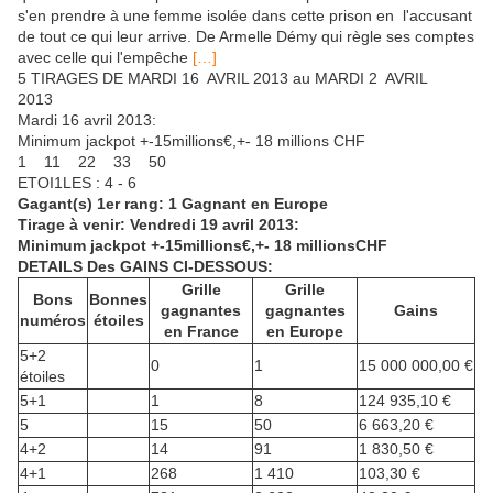
s'en prendre à une femme isolée dans cette prison en l'accusant
de tout ce qui leur arrive. De Armelle Démy qui règle ses comptes
avec celle qui l'empêche
[…]
5 TIRAGES DE MARDI 16 AVRIL 2013 au MARDI 2 AVRIL
2013
Mardi 16 avril 2013:
Minimum jackpot +-15millions€,+- 18 millions CHF
1 11 22 33 50
ETOI1LES : 4 - 6
Gagant(s) 1er rang: 1 Gagnant
en Europe
Tirage à venir: Vendredi 19 avril 2013:
Minimum jackpot +-15millions€,+- 18 millionsCHF
DETAILS Des GAINS CI-DESSOUS:
Grille
Grille
Bons
Bonnes
gagnantes
gagnantes
Gains
numéros
étoiles
en France
en Europe
5+2
0
1
15 000 000,00 €
étoiles
5+1
1
8
124 935,10 €
5
15
50
6 663,20 €
4+2
14
91
1 830,50 €
4+1
268
1 410
103,30 €