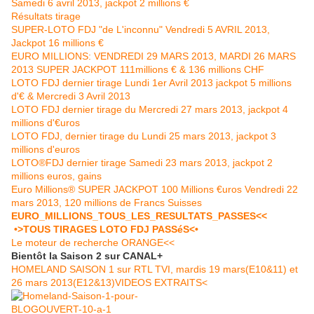
Samedi 6 avril 2013, jackpot 2 millions €
Résultats tirage
SUPER-LOTO FDJ "de L'inconnu" Vendredi 5 AVRIL 2013,
Jackpot 16 millions €
EURO MILLIONS: VENDREDI 29 MARS 2013, MARDI 26 MARS
2013 SUPER JACKPOT 111millions € & 136 millions CHF
LOTO FDJ dernier tirage Lundi 1er Avril 2013 jackpot 5 millions
d'€ & Mercredi 3 Avril 2013
LOTO FDJ dernier tirage du Mercredi 27 mars 2013, jackpot 4
millions d'€uros
LOTO FDJ, dernier tirage du Lundi 25 mars 2013, jackpot 3
millions d'euros
LOTO®FDJ dernier tirage Samedi 23 mars 2013, jackpot 2
millions euros, gains
Euro Millions® SUPER JACKPOT 100 Millions €uros Vendredi 22
mars 2013, 120 millions de Francs Suisses
EURO_MILLIONS_TOUS_LES_RESULTATS_PASSES<<
•>TOUS TIRAGES LO
TO FDJ PASSéS<•
Le moteur de recherche ORANGE<<
Bientôt la Saison 2 sur CANAL+
HOMELAND SAISON 1 sur RTL TVI, mardis 19 mars(E10&11) et
26 mars 2013(E12&13)VIDEOS EXTRAITS<