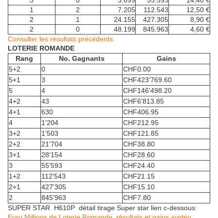
3
0
3.099
55.593
14,40 €
1
2
7.205
112.543
12,50 €
2
1
24.155
427.305
8,90 €
2
0
48.199
845.963
4,60 €
Consulter les résultats précédents
LOTERIE ROMANDE
Rang
No. Gagnants
Gains
5+2
0
CHF
0.00
5+1
3
CHF
423'769.60
5
4
CHF
146'498.20
4+2
43
CHF
6'813.85
4+1
630
CHF
406.95
4
1'204
CHF
212.95
3+2
1'503
CHF
121.85
2+2
21'704
CHF
38.80
3+1
28'154
CHF
28.60
3
55'593
CHF
24.40
1+2
112'543
CHF
21.15
2+1
427'305
CHF
15.10
2
845'963
CHF
7.80
SUPER STAR H610P détail tirage Super star lien c-dessous:
Euro Millions de Loterie Romande, résultats et gains +vidéo