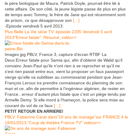
le père biologique de Maura, Patrick Doyle, pourrait être lié à
cette affaire. De son côté, la jeune légiste passe de plus en plus
de temps avec Tommy, le frère de Jane qui est récemment sorti
de prison, ce que désapprouve son
[…]
-Episode vendredi 5 avril 2013:
Plus Belle La Vie série TV: épisode 2205 Vendredi 5 avril
2013"Erreur fatale". Résumé, vidéo<<
Images jpg PBLV, France 3, capture d'écran RTBF La
Deux:Erreur fatale pour Samia qui, afin d'obtenir de Walid qu'il
convainc Jean-Paul qu'ils n'ont rien à se reprocher et qu'il ne
s'est rien passé entre eux, vient lui proposer un faux passeport
vierge qu'elle va subtiliser au commissariat pendant que Jean-
François Leroux ira prendre connaissance du planning de son
mari et ce, afin de permettre à l'ingénieur algérien, de rester en
France...erreur d'autant plus fatale que c'est un piège tendu par
Armelle Demy. Si elle mord à l'hameçon, la police sera mise au
courant du vol de ce faux
[…]
PETIT RETOUR EN ARRIERE!
PBLV: Fabienne Carat dans"10 ans de mariage"sur FRANCE 4 le
18/01/2013,"Coup de théâtre France TV" vidéos<<