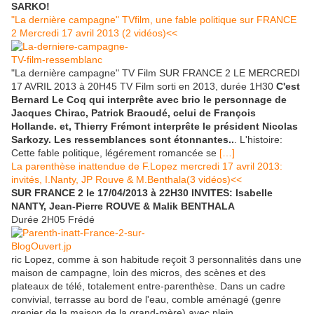
SARKO!
"La dernière campagne" TVfilm, une fable politique sur FRANCE
2 Mercredi 17 avril 2013 (2 vidéos)<<
"La dernière campagne" TV Film SUR FRANCE 2 LE MERCREDI
17 AVRIL 2013 à 20H45 TV Film sorti en 2013, durée 1H30
C'est
Bernard Le Coq qui interprête avec brio le personnage de
Jacques Chirac, Patrick Braoudé, celui de François
Hollande. et, Thierry Frémont interprête le président Nicolas
Sarkozy. Les ressemblances sont étonnantes..
. L'histoire:
Cette fable politique, légérement romancée se
[…]
La parenthèse inattendue de F.Lopez mercredi 17 avril 2013:
invités, I.Nanty, JP Rouve & M.Benthala(3 vidéos)<<
SUR FRANCE 2 le 17/04/2013
à 22H30 INVITES: Isabelle
NANTY, Jean-Pierre ROUVE & Malik B
ENTHALA
Durée 2H05 Frédé
ric Lopez, comme à son habitude reçoit 3 personnalités dans une
maison de campagne, loin des micros, des scènes et des
plateaux de télé, totalement entre-parenthèse. Dans un cadre
convivial, terrasse au bord de l'eau, comble aménagé (genre
grenier de la maison de la grand-mère) avec plein