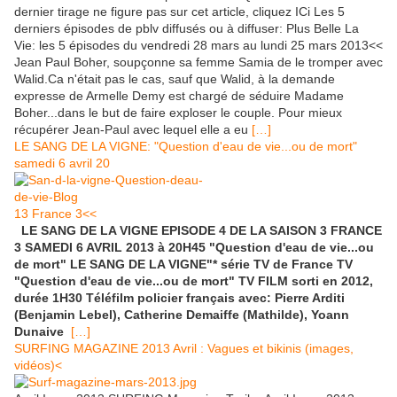
dernier tirage ne figure pas sur cet article, cliquez ICi Les 5
derniers épisodes de pblv diffusés ou à diffuser: Plus Belle La
Vie: les 5 épisodes du vendredi 28 mars au lundi 25 mars 2013<<
Jean Paul Boher, soupçonne sa femme Samia de le tromper avec
Walid.Ca n'était pas le cas, sauf que Walid, à la demande
expresse de Armelle Demy est chargé de séduire Madame
Boher...dans le but de faire exploser le couple. Pour mieux
récupérer Jean-Paul avec lequel elle a eu
[…]
LE SANG DE LA VIGNE: "Question d'eau de vie...ou de mort"
samedi 6 avril 20
13 France 3<<
LE SANG DE LA VIGNE EPISODE 4 DE LA SAISON 3 FRANCE
3 SAMEDI 6 AVRIL 2013 à 20H45 "Question d'eau de vie...ou
de mort" LE SANG DE LA VIGNE"* série TV de France TV
"Question d'eau de vie...ou de mort" TV FILM sorti en 2012,
durée 1H30 Téléfilm policier français avec: Pierre Arditi
(Benjamin Lebel), Catherine Demaiffe (Mathilde), Yoann
Dunaive
[…]
SURFING MAGAZINE 2013 Avril : Vagues et bikinis (images,
vidéos)<