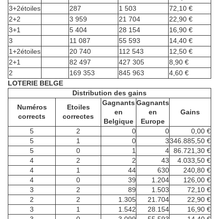
3+2étoiles
287
1 503
72,10 €
2+2
3 959
21 704
22,90 €
3+1
5 404
28 154
16,90 €
3
11 087
55 593
14,40 €
1+2étoiles
20 740
112 543
12,50 €
2+1
82 497
427 305
8,90 €
2
169 353
845 963
4,60 €
LOTERIE BELGE
Distribution des gains
Gagnants
Gagnants
Numéros
Etoiles
en
en
Gains
corrects
correctes
Belgique
Europe
5
2
0
0
0,00 €
5
1
0
3
346.885,50 €
5
0
1
4
86.721,30 €
4
2
2
43
4.033,50 €
4
1
44
630
240,80 €
4
0
39
1.204
126,00 €
3
2
89
1.503
72,10 €
2
2
1.305
21.704
22,90 €
3
1
1.542
28.154
16,90 €