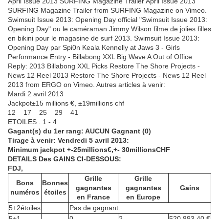
April Issue 2013 SURFING Magazine Trailer April Issue 2013
SURFING Magazine Trailer from SURFING Magazine on Vimeo.
Swimsuit Issue 2013: Opening Day official "Swimsuit Issue 2013:
Opening Day" ou le caméraman Jimmy Wilson filme de jolies filles
en bikini pour le magasine de surf 2013. Swimsuit Issue 2013:
Opening Day par Spi0n Keala Kennelly at Jaws 3 - Girls
Performance Entry - Billabong XXL Big Wave A Out of Office
Reply: 2013 Billabong XXL Picks Restore The Shore Projects -
News 12 Reel 2013 Restore The Shore Projects - News 12 Reel
2013 from ERGO on Vimeo. Autres articles à venir:
Mardi 2 avril 2013
Jackpot±15 millions €, ±19millions chf
12 17 25 29 41
ETOILES : 1 - 4
Gagant(s) du 1er rang: AUCUN Gagnant
(0)
Tirage à venir: Vendredi 5 avril 2013:
Minimum jackpot +-25millions€,+- 30millionsCHF
DETAILS Des GAINS CI-DESSOUS:
FDJ,
Grille
Grille
Bons
Bonnes
gagnantes
gagnantes
Gains
numéros
étoiles
en France
en Europe
5+2étoiles
Pas de gagnant.
5+1
0
2
520 893,40 €