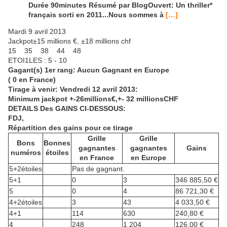
Durée 90minutes Résumé par BlogOuvert: Un thriller*
français sorti en 2011...Nous sommes à
[…]
Mardi 9 avril 2013
Jackpot±15 millions €, ±18 millions chf
15 35 38 44 48
ETOI1LES : 5 - 10
Gagant(s) 1er rang: Aucun Gagnant
en Europe
( 0 en France)
Tirage à venir: Vendredi 12 avril 2013:
Minimum jackpot +-26millions€,+- 32 millionsCHF
DETAILS Des GAINS CI-DESSOUS:
FDJ,
Répartition des gains pour ce tirage
Grille
Grille
Bons
Bonnes
gagnantes
gagnantes
Gains
numéros
étoiles
en France
en Europe
5+2étoiles
Pas de gagnant.
5+1
0
3
346 885,50 €
5
0
4
86 721,30 €
4+2étoiles
3
43
4 033,50 €
4+1
114
630
240,80 €
4
248
1 204
126,00 €