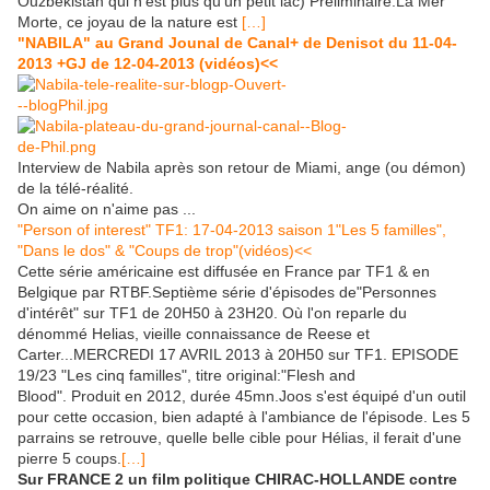
Ouzbékistan qui n'est plus qu'un petit lac) Préliminaire:La Mer
Morte, ce joyau de la nature est
[…]
"NABILA" au Grand Jounal de Canal+ de Denisot du 11-04-
2013 +GJ de 12-04-2013 (vidéos)<<
Interview de Nabila après son retour de Miami, ange (ou démon)
de la télé-réalité.
On aime on n'aime pas ...
"Person of interest" TF1: 17-04-2013 saison 1"Les 5 familles",
"Dans le dos" & "Coups de trop"(vidéos)<<
Cette série américaine est diffusée en France par TF1 & en
Belgique par RTBF.Septième série d'épisodes de"Personnes
d'intérêt" sur TF1 de 20H50 à 23H20. Où l'on reparle du
dénommé Helias, vieille connaissance de Reese et
Carter...MERCREDI 17 AVRIL 2013 à 20H50 sur TF1. EPISODE
19/23 "Les cinq familles", titre original:"Flesh and
Blood". Produit en 2012, durée 45mn.Joos s'est équipé d'un outil
pour cette occasion, bien adapté à l'ambiance de l'épisode. Les 5
parrains se retrouve, quelle belle cible pour Hélias, il ferait d'une
pierre 5 coups.
[…]
Sur FRANCE 2 un film politique CHIRAC-HOLLANDE contre