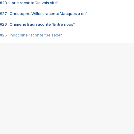
28 : Lorie raconte "Je vais vite"
#27 : Christophe Willem raconte "Jacques a dit"
#26 : Chimène Badi raconte "Entre nous"
#25 : Indochine raconte "3e sexe"
#24 : Zaho raconte "C'est chelou"
#23 : Patrick Bruel raconte "Au café des délices"
#22 : Kyo raconte "Le chemin"
#21 : Nolwenn Leroy raconte "Cassé"
#20 : Patrick Hernandez raconte "Born to be alive"
#19 : Lorie raconte "Près de moi"
#18 : Michael Jones raconte "A nos actes manqués" (avec Jean-Jacque
#17 : Khaled raconte "Aïcha"
#16 : Corneille raconte "Parce qu'on vient de loin"