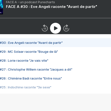
FACE A - un podcast Purecharts
FACE A #30 : Eve Angeli raconte "Avant de partir"
#30 : Eve Angeli raconte "Avant de partir"
#29 : MC Solaar raconte "Bouge de là"
28 : Lorie raconte "Je vais vite"
#27 : Christophe Willem raconte "Jacques a dit"
#26 : Chimène Badi raconte "Entre nous"
#25 : Indochine raconte "3e sexe"
#24 : Zaho raconte "C'est chelou"
#23 : Patrick Bruel raconte "Au café des délices"