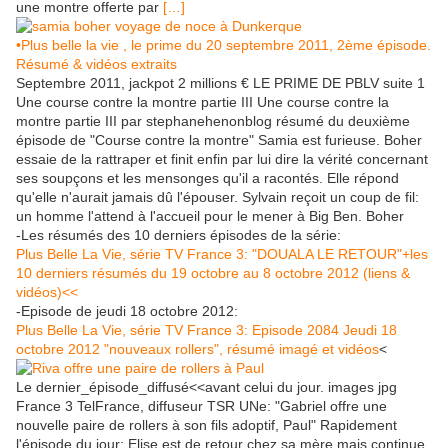
une montre offerte par
[…]
•Plus belle la vie , le prime du 20 septembre 2011, 2ème épisode.
Résumé & vidéos extraits
Septembre 2011, jackpot 2 millions € LE PRIME DE PBLV suite 1
Une course contre la montre partie III Une course contre la
montre partie III par stephanehenonblog résumé du deuxième
épisode de "Course contre la montre" Samia est furieuse. Boher
essaie de la rattraper et finit enfin par lui dire la vérité concernant
ses soupçons et les mensonges qu'il a racontés. Elle répond
qu'elle n'aurait jamais dû l'épouser. Sylvain reçoit un coup de fil:
un homme l'attend à l'accueil pour le mener à Big Ben. Boher
-Les résumés des 10 derniers épisodes de la série:
Plus Belle La Vie, série TV France 3: "DOUALA LE RETOUR"+les
10 derniers résumés du 19 octobre au 8 octobre 2012 (liens &
vidéos)<<
-Episode de jeudi 18 octobre 2012:
Plus Belle La Vie, série TV France 3: Episode 2084 Jeudi 18
octobre 2012 "nouveaux rollers", résumé imagé et vidéos
<
Le dernier_épisode_diffusé<<avant celui du jour. images jpg
France 3 TelFrance, diffuseur TSR UNe: "Gabriel offre une
nouvelle paire de rollers à son fils adoptif, Paul" Rapidement
l'épisode du jour: Elise est de retour chez sa mère mais continue