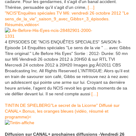
cadavre. Pour les gendarmes, il s'agit d'un banal accident.
Thérèse, persuadée qu'il s'agit d'un crime,
[…]
"NCIS"Enquêtes spéciales TV M6: vendredi 26 octobre 2012 "Le
sens_de_la_vie"_saison_9_avec_Gibbs+_3_épisodes.
Résumés,vidéos<
4 EPISODES DE "NCIS ENQUÊTES SPECIALES" SAISON 9-
Episode 14 Enquêtes spéciales "Le sens de la vie " ... avec Gibbs
Titre original:" Life Before His Eyes" Sortie : 2012- Durée: 50 mn
sur M6 Vendredi 26 octobre 2012 à 20H50 & sur RTL TVI
Mercredi 24 octobre 2012 à 20H20 Images jpg:Â©2011 CBS
Broadcasting Inc. All Rights Reserved L'INTRIGUE: Alors qu'il est
en train de savourer son café, Gibbs se retrouve nez à nez avec
un adolescent qui pointe une arme sur lui. Croyant sa dernière
heure arrivée, l'agent du NCIS revoit les grands moments de sa
vie défiler devant lui. Il se rend compte aussi
[…]
TINTIN DE SPIELBERG"Le secret de la Licorne" Diffusé sur
CANAL+.Bonus, les oranges bleues (vidéo, résumé et
programme)<
Diffusion sur CANAL+ prochaines diffusions -Vendredi 26