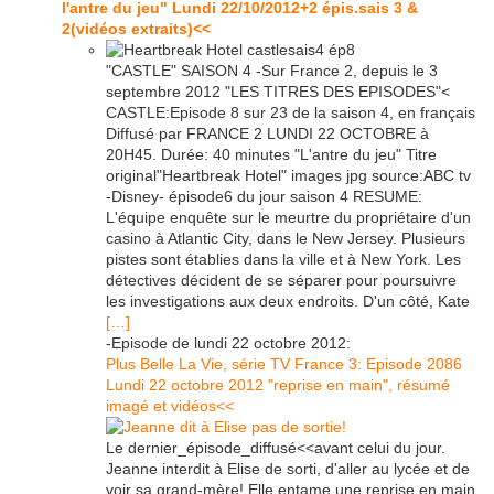
l'antre du jeu" Lundi 22/10/2012+2 épis.sais 3 &
2(vidéos extraits)<<
"CASTLE" SAISON 4 -Sur France 2, depuis le 3
septembre 2012 "LES TITRES DES EPISODES"<
CASTLE:Episode 8 sur 23 de la saison 4, en français
Diffusé par FRANCE 2 LUNDI 22 OCTOBRE à
20H45. Durée: 40 minutes "L'antre du jeu" Titre
original"Heartbreak Hotel" images jpg source:ABC tv
-Disney- épisode6 du jour saison 4 RESUME:
L'équipe enquête sur le meurtre du propriétaire d'un
casino à Atlantic City, dans le New Jersey. Plusieurs
pistes sont établies dans la ville et à New York. Les
détectives décident de se séparer pour poursuivre
les investigations aux deux endroits. D'un côté, Kate
[…]
-Episode de lundi 22 octobre 2012:
Plus Belle La Vie, série TV France 3: Episode 2086
Lundi 22 octobre 2012 "reprise en main", résumé
imagé et vidéos<<
Le dernier_épisode_diffusé<<avant celui du jour.
Jeanne interdit à Elise de sorti, d'aller au lycée et de
voir sa grand-mère! Elle entame une reprise en main