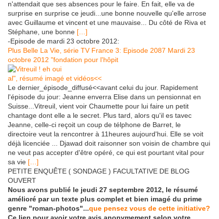
n'attendait que ses absences pour le faire. En fait, elle va de
surprise en surprise ce jeudi...une bonne nouvelle qu'elle arrose
avec Guillaume et vincent et une mauvaise... Du côté de Riva et
Stéphane, une bonne
[…]
-Episode de mardi 23 octobre 2012:
Plus Belle La Vie, série TV France 3: Episode 2087 Mardi 23
octobre 2012 "fondation pour l'hôpit
al", résumé imagé et vidéos<<
Le dernier_épisode_diffusé<<avant celui du jour. Rapidement
l'épisode du jour: Jeanne enverra Elise dans un pensionnat en
Suisse...Vitreuil, vient voir Chaumette pour lui faire un petit
chantage dont elle a le secret. Plus tard, alors qu'il es tavec
Jeanne, celle-ci reçoit un coup de télphone de Barret, le
directoire veut la rencontrer à 11heures aujourd'hui. Elle se voit
déjà licenciée ... Djawad doit raisonner son voisin de chambre qui
ne veut pas accepter d'être opéré, ce qui est pourtant vital pour
sa vie
[…]
PETITE ENQUÊTE ( SONDAGE ) FACULTATIVE DE BLOG
OUVERT
Nous avons publié le jeudi 27 septembre 2012, le résumé
amélioré par un texte plus complet et bien imagé du prime
genre "roman-photos"...
que pensez vous de cette initiative?
Ce lien pour avoir votre avis anonymement selon votre