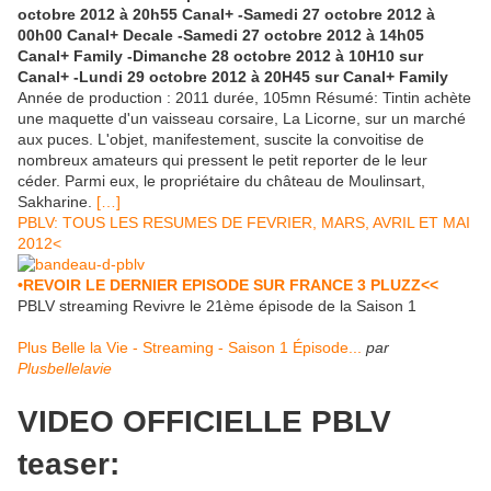
octobre 2012 à 20h55 Canal+ -Samedi 27 octobre 2012 à
00h00 Canal+ Decale -Samedi 27 octobre 2012 à 14h05
Canal+ Family -Dimanche 28 octobre 2012 à 10H10 sur
Canal+ -Lundi 29 octobre 2012 à 20H45 sur Canal+ Family
Année de production : 2011 durée, 105mn Résumé: Tintin achète
une maquette d'un vaisseau corsaire, La Licorne, sur un marché
aux puces. L'objet, manifestement, suscite la convoitise de
nombreux amateurs qui pressent le petit reporter de le leur
céder. Parmi eux, le propriétaire du château de Moulinsart,
Sakharine.
[…]
PBLV: TOUS LES RESUMES DE FEVRIER, MARS, AVRIL ET M
AI
2012<
•REVOIR LE DERNIER EPISODE SUR FRANCE 3 PLUZZ<<
PBLV streaming Revivre le 21ème épisode de la Saison 1
Plus Belle la Vie - Streaming - Saison 1 Épisode...
par
Plusbellelavie
VIDEO OFFICIELLE PBLV
teaser: