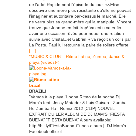
de l'ado! Rapidement l'épisode du jour: <<Elise
découvre une mère plus résistante qu'elle ne pouvait
l'imaginer et autoritaire par-dessus le marché. Elle
ne verra plus sa grand-mère qui la manipule. Vincent
trouve que Jeanne en fait trop! Valentin va enfin
avoir une occasion rêvée pour nouer une relation
suivie avec Cristal...et Gabriel Riva reçoit un colis par
La Poste. Paul lui retourne la paire de rollers offerte
[…]
"MUSIC & CLUB" : Ritmo Latino, Zumba, dance &
playa (vidéos)<
BRAZIL!
"Vamos à la playa "Loona Ritmo de la noche Dj
Mam's feat. Jessy Matador & Luis Guisao - Zumba
He Zumba Ha - Remix 2012 [CLIP] NOUVEL
EXTRAIT DU 1ER ALBUM DE DJ MAM'S "FIESTA
BUENA" "FIESTA BUENA" Album available:
http://bit.ly/FiestaBuena-iTunes-album || DJ Mam's
Facebook officiel: