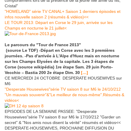
comportement lors de la présence de la jeune fille amie du fils,
Cristal"
"HOMELAND" série TV CANAL+ Saison 1 derniers épisodes et
infos nouvelle saison 2 (résumés & vidéos)<<
LE TOUR 2013: Départ en Corse le 29 juin, arrivée sur les
Champs en nocturne le 21 juillet<
Le parcours du "Tour de France 2013"
(source Le TDF) -Départ en Corse avec les 3 premières
journées. -Pas d'arrivée à L'Alpe d'Huez mais en nocturne
sur les Champs Elysées de la capitale. Les 3 étapes de
Corse (source wikipédia) 1re étape Sam. 29 juin Porto-
Vecchio – Bastia 200 2e étape Dim. 30
[…]
CE MERCREDI 24 OCTOBRE DESPERATE HOUSEWIVES sur
M6
"Desperate Housewives"série TV saison 8 sur M6 le 24/10/212
"Un mauvais souvenir"&"Le meilleur de nous-même".Résumés &
vidéos<
EPISODES DE LA SEMAINE PASSEE: "Desperate
Housewives"série TV saison 8 sur M6 le 17/10/212 "Garder un
secret" & "Nos amis nous disent la vérité" résumés et vidéos<<
DESPERATE-HOUSEWIVES, PROCHAINE DIFFUSION DU