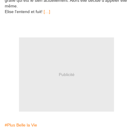
grâve qui est le sien actuellement. Alors elle décide d'appeler elle
même.
Elise l'entend et fuit!
[…]
Publicité
#Plus Belle la Vie