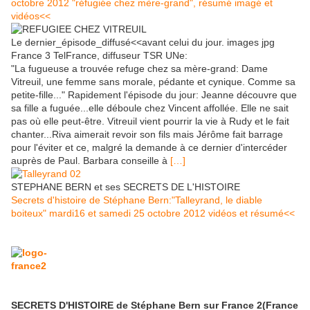
octobre 2012 "réfugiée chez mère-grand", résumé imagé et
vidéos<<
Le dernier_épisode_diffusé<<avant celui du jour. images jpg
France 3 TelFrance, diffuseur TSR UNe:
"La fugueuse a trouvée refuge chez sa mère-grand: Dame
Vitreuil, une femme sans morale, pédante et cynique. Comme sa
petite-fille..." Rapidement l'épisode du jour: Jeanne découvre que
sa fille a fuguée...elle déboule chez Vincent affollée. Elle ne sait
pas où elle peut-être. Vitreuil vient pourrir la vie à Rudy et le fait
chanter...Riva aimerait revoir son fils mais Jérôme fait barrage
pour l'éviter et ce, malgré la demande à ce dernier d'intercéder
auprès de Paul. Barbara conseille à
[…]
STEPHANE BERN et ses SECRETS DE L'HISTOIRE
Secrets d'histoire de Stéphane Bern:"Talleyrand, le diable
boiteux" mardi16 et samedi 25 octobre 2012 vidéos et résumé<<
SECRETS D'HISTOIRE de Stéphane Bern sur France 2(France