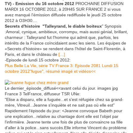
TV) - Emission du 16 octobre 2012
PROCHAINE DIFFUSION
MARDI 16 OCTOBRE 2012, à 20H45 SUR FRANCE 2 si vous
avez manqué l'émission diffusée rediffusée le jeudi 25 octobre
2012 à O3H30....
Secrets d'histoire "Talleyrand, le diable boiteux
" Synopsis
:Amoral, cynique, ambitieux, corrompu, mais aussi génial, brillant,
charmeur : Talleyrand fut l'homme qui admit que, parfois, les
intérêts de la France coïncidaient avec les siens. Les équipes de
«Secrets d'histoire» se rendent dans l'hôtel de Saint-Florentin, à
Paris, et dans le château de
[…]
-Episode de lundi 15 octobre 2012:
Plus Belle La Vie, série TV France 3: Episode 2081 Lundi 15
octobre 2012"fugue", résumé imagé et vidéos<<
Le dernier_épisode_diffusé<<avant celui du jour. images jpg
France 3 TelFrance, diffuseur TSR UNe:
"Elise a disparu, elle a fuguée...et s'est réfugiée chez sa grand-
mère, Vitreuil...Jeanne s'inquiète et ne sait pas où elle est"
Rapidement l'épisode du jour: <Jeanne convoque Babeth pour
une explication...relative au chantage dont elle est l'objet par
l'infirmière. Jeanne tente une fois de plus de convaincre sa fille
d'aller à la police...sans succès.Elle informe Vincent du problème