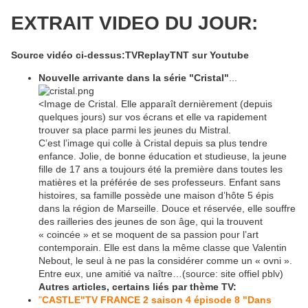
EXTRAIT VIDEO DU JOUR:
Source vidéo ci-dessus:TVReplayTNT sur Youtube
Nouvelle arrivante dans la série "Cristal"
...
<Image de Cristal. Elle apparaît dernièrement (depuis
quelques jours) sur vos écrans et elle va rapidement
trouver sa place parmi les jeunes du Mistral.
C’est l’image qui colle à Cristal depuis sa plus tendre
enfance. Jolie, de bonne éducation et studieuse, la jeune
fille de 17 ans a toujours été la première dans toutes les
matières et la préférée de ses professeurs. Enfant sans
histoires, sa famille possède une maison d’hôte 5 épis
dans la région de Marseille. Douce et réservée, elle souffre
des railleries des jeunes de son âge, qui la trouvent
« coincée » et se moquent de sa passion pour l’art
contemporain. Elle est dans la même classe que Valentin
Nebout, le seul à ne pas la considérer comme un « ovni ».
Entre eux, une amitié va naître…(source: site offiel pblv)
Autres articles, certains liés par thème TV:
"
CASTLE"TV FRANCE 2 saison 4 épisode 8 "Dans