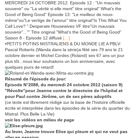
MERCREDI 24 OCTOBRE 2012: Episode 12 : "Un mauvais
souvenir" ou "La vérité si elle ment" titre original" What's the
Good of Being Good" Episode 13: "Le meilleur de nous-
même"ou"Le vertige de l'amour" titre original"Is This What You
Call Love? " Desperate Housewives VF titre"Un mauvais
souvenir"..."" Titre original "What's the Good of Being Good"
Saison 8 - Episode 12 diffusé
[…]
•PETITS POTINS MISTRALIENS & DU MONDE LIE A PBLV:
Pascal Roberts (Wanda dans la série)a fêté ses 79 ans le 21
octobre dernier et Michel Cordes (Roland) ses 67 ans un jour
plus tôt...nous leur souhaitons un bon anniversaire, avec
quelques jours de retard!
Résumé de l'épisode du jour:
Episode N°2088, du mercredi 24 octobre 2012 (saison 9)
"Révolte"pour Jeanne contre le directoire de l'hôpital et
pour Paul contre Jérôme, un de ses pères adoptifs
(ce texte est librement rédigé sur la base de l'histoire officielle
écrite et interprêtée dans les épisodes de la série du quartier du
Mistral: Plus Belle La Vie)
voir les vidéos en milieu de page
Au lever, Jeanne trouve Elise qui pleure et qui ne veut pas
aller en pension.