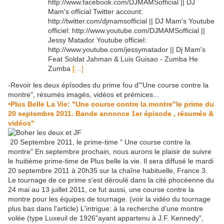
http://www.facebook.com/DJMAMSofficial || DJ
Mam's official Twitter account:
http://twitter.com/djmamsofficial || DJ Mam's Youtube
officiel: http://www.youtube.com/DJMAMSofficial ||
Jessy Matador Youtube officiel:
http://www.youtube.com/jessymatador || Dj Mam's
Feat Soldat Jahman & Luis Guisao - Zumba He
Zumba
[…]
-Revoir les deux épîsodes du prime fou d'"Une course contre la
montre", résumés imagés, vidéos et prémices...
•Plus Belle La Vie: "Une course contre la montre"le prime du
20 septembre 2011. Bande annonce 1er épisode , résumés &
vidéos"
20 Septembre 2011, le prime-time " Une course contre la
montre" En septembre prochain, nous aurons le plaisir de suivre
le huitième prime-time de Plus belle la vie. Il sera diffusé le mardi
20 septembre 2011 à 20h35 sur la chaîne habituelle, France 3.
Le tournage de ce prime s'est déroulé dans la cité phocéenne du
24 mai au 13 juillet 2011, ce fut aussi, une course contre la
montre pour les équipes de tournage. (voir la vidéo du tournage
plus bas dans l'article) L'intrigue: à la recherche d’une montre
volée (type Luxeuil de 1926"ayant appartenu à J.F. Kennedy",