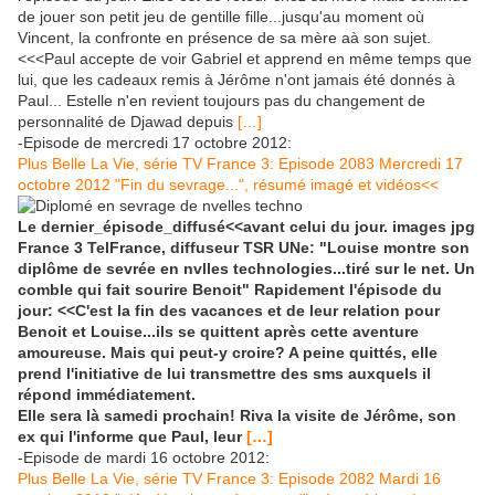
de jouer son petit jeu de gentille fille...jusqu'au moment où
Vincent, la confronte en présence de sa mère aà son sujet.
<<<Paul accepte de voir Gabriel et apprend en même temps que
lui, que les cadeaux remis à Jérôme n'ont jamais été donnés à
Paul... Estelle n'en revient toujours pas du changement de
personnalité de Djawad depuis
[…]
-Episode de mercredi 17 octobre 2012:
Plus Belle La Vie, série TV France 3: Episode 2083 Mercredi 17
octobre 2012 "Fin du sevrage...", résumé imagé et vidéos<<
Le dernier_épisode_diffusé<<avant celui du jour. images jpg
France 3 TelFrance, diffuseur TSR UNe: "Louise montre son
diplôme de sevrée en nvlles technologies...tiré sur le net. Un
comble qui fait sourire Benoit" Rapidement l'épisode du
jour: <<C'est la fin des vacances et de leur relation pour
Benoit et Louise...ils se quittent après cette aventure
amoureuse. Mais qui peut-y croire? A peine quittés, elle
prend l'initiative de lui transmettre des sms auxquels il
répond immédiatement.
Elle sera là samedi prochain! Riva la visite de Jérôme, son
ex qui l'informe que Paul, leur
[…]
-Episode de mardi 16 octobre 2012:
Plus Belle La Vie, série TV France 3: Episode 2082 Mardi 16