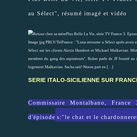
au Sélect", résumé imagé et vidéo
Plus Belle La Vie, série TV France 3: Epi
Image jpg PBLV/TelFrance : "Luna retourne u Sélect après avoir a
Sélect sur les clients Alexis Humbert et Mickael Malkavian. Mirt
membres du gang des aspirateurs". Boher parle de JF bourré au m
logement Malkavian. Sacha sait! Ninon part en
[…]
SERIE ITALO-SICILIENNE SUR FRANC
Commissaire Montalbano, France 
d'épisode
s:"le chat et le chardonnere