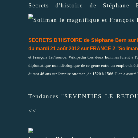
Secrets d'histoire de Stéphane 
SECRETS D'HISTOIRE de Stéphane Bern sur 
du mardi 21 août 2012 sur FRANCE 2 "Soliman 
et François 1er"source: Wikipédia Ces deux hommes furent à l'o
diplomatique non idéologique de ce genre entre un empire chré
durant 46 ans sur l'empire ottoman, de 1520 à 1566. Il en a assuré 
Tendances "SEVENTIES LE RETOUR"
<<