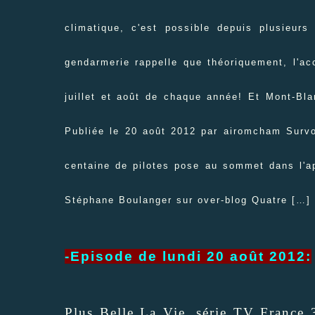
climatique, c'est possible depuis plusieurs
gendarmerie rappelle que théoriquement, l'a
juillet et août de chaque année! Et Mont-B
Publiée le 20 août 2012 par airomcham Survo
centaine de pilotes pose au sommet dans l'a
Stéphane Boulanger sur over-blog Quatre
[…]
-Episode de lundi 20 août 2012:
Plus Belle La Vie, série TV France