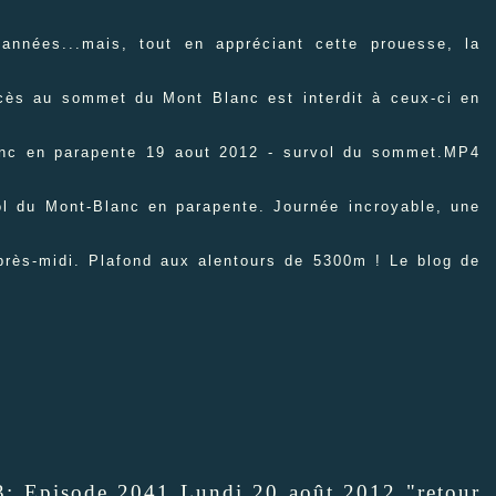
 années...mais, tout en appréciant cette prouesse, la
ccès au sommet du Mont Blanc est interdit à ceux-ci en
lanc en parapente 19 aout 2012 - survol du sommet.MP4
l du Mont-Blanc en parapente. Journée incroyable, une
près-midi. Plafond aux alentours de 5300m ! Le blog de
 3: Episode 2041 Lundi 20 août 2012 "retour