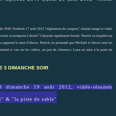
sode 2040 Vendredi 17 août 2012 "réglements de comptes", résumé imagé et vidéo
vouée sa tromperie à Sacha" L'épisode rapidement brossé: Patrick va enquêter au
a apprend la mort d'Alexis. Patrick est persuadé que Mickaël et Alexis sont les
istral et vue sur les vidéos...un peu de clémence; Luna est mise à la porte du
E 3 DIMANCHE SOIR
3 dimanche 19 août 2012, vidéo-résumés
t" & "la piste de sable"