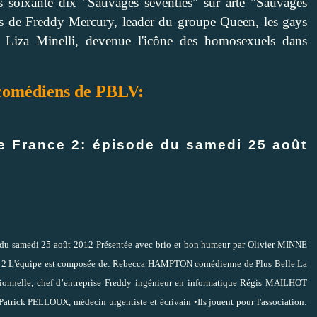
 soixante dix "Sauvages seventies" sur arte "Sauvages
es de Freddy Mercury, leader du groupe Queen, les gays
Liza Minelli, devenue l'icône des homosexuels dans
 comédiens de PBLV:
e France 2: épisode du samedi 25 août
7 du samedi 25 août 2012 Présentée avec brio et bon humeur par Olivier MINNE
2 L'équipe est composée de: Rebecca HAMPTON comédienne de Plus Belle La
nnelle, chef d’entreprise Freddy ingénieur en informatique Régis MAILHOT
trick PELLOUX, médecin urgentiste et écrivain •Ils jouent pour l'association: