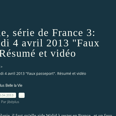
e, série de France 3:
di 4 avril 2013 "Faux
 Résumé et vidéo
>
eudi 4 avril 2013 "Faux passeport". Résumé et vidéo
lus Belle la Vie
5.04.2013
…
Par jibéplus
nie, il faut qu'elle aide Walid à rester en France...et un faux