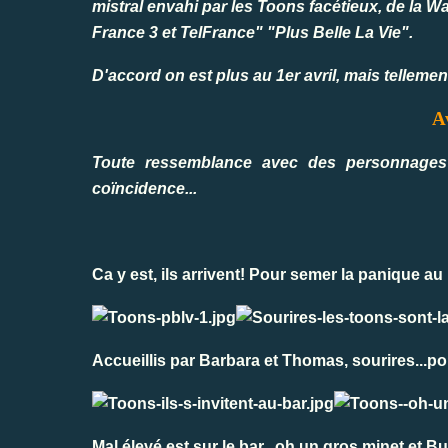
mistral envahi par les Toons facétieux, de la 
France 3 et TelFrance" "Plus Belle La Vie".
D'accord on est plus au 1er avril, mais tellemen
Av
Toute ressemblance avec des personnages r
coïncidence...
Ca y est, ils arrivent! Pour semer la panique au m
Accueillis par Barbara et Thomas, sourires...po
Mal élevé est sur le bar...oh un gros minet et B