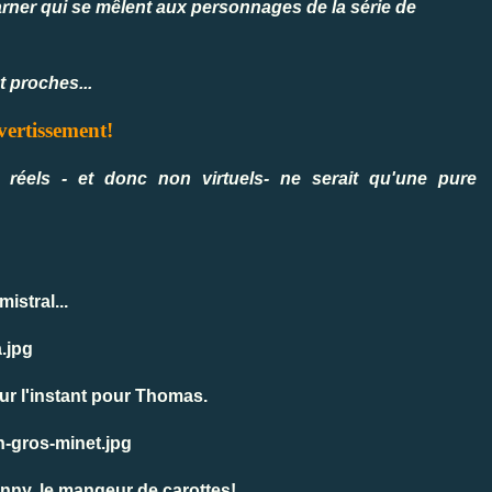
Warner qui se mêlent aux personnages de la série de
t proches...
ertissement!
éels - et donc non virtuels- ne serait qu'une pure
istral...
ur l'instant pour Thomas.
unny, le mangeur de carottes!