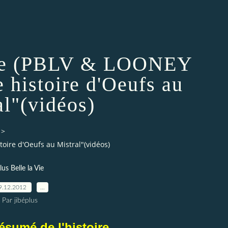
Vie (PBLV & LOONEY
 histoire d'Oeufs au
al"(vidéos)
>
oire d'Oeufs au Mistral"(vidéos)
lus Belle la Vie
9.12.2012
…
Par jibéplus
sumé de l'histoire