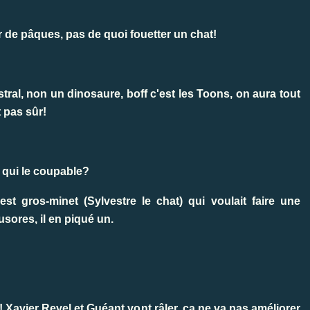
r de pâques, pas de quoi fouetter un chat!
tral, non un dinosaure, boff c'est les Toons, on aura tout
t pas sûr!
it qui le coupable?
est gros-minet (Sylvestre le chat) qui voulait faire une
usores, il en piqué un.
 Xavier Revel et Guéant vont râler, ça ne va pas améliorer