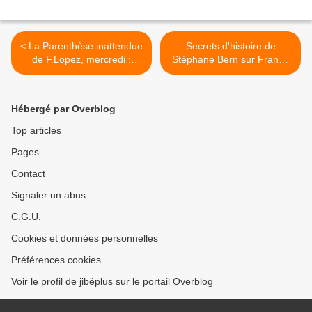
< La Parenthèse inattendue
Secrets d'histoire de
de F.Lopez, mercredi :
Stéphane Bern sur France
Adriana Karembeu, Garou
2" Molière tombe le
et Xavier Demaison
masque"+ pièce de théâtre
(vidéos)
qui suit, mardi 15 janvier
Hébergé par Overblog
2013. Vidéos >
Top articles
Pages
Contact
Signaler un abus
C.G.U.
Cookies et données personnelles
Préférences cookies
Voir le profil de jibéplus sur le portail Overblog