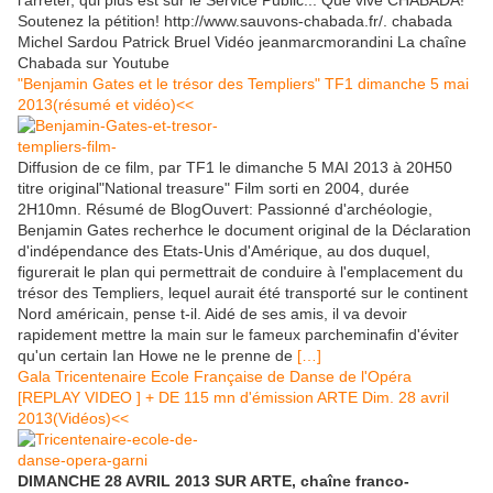
l'arrêter, qui plus est sur le Service Public... Que vive CHABADA!
Soutenez la pétition! http://www.sauvons-chabada.fr/. chabada
Michel Sardou Patrick Bruel Vidéo jeanmarcmorandini La chaîne
Chabada sur Youtube
"Benjamin Gates et le trésor des Templiers" TF1 dimanche 5 mai
2013(résumé et vidéo)<<
Diffusion de ce film, par TF1 le dimanche 5 MAI 2013 à 20H50
titre original"National treasure" Film sorti en 2004, durée
2H10mn. Résumé de BlogOuvert: Passionné d'archéologie,
Benjamin Gates recherhce le document original de la Déclaration
d'indépendance des Etats-Unis d'Amérique, au dos duquel,
figurerait le plan qui permettrait de conduire à l'emplacement du
trésor des Templiers, lequel aurait été transporté sur le continent
Nord américain, pense t-il. Aidé de ses amis, il va devoir
rapidement mettre la main sur le fameux parcheminafin d'éviter
qu'un certain Ian Howe ne le prenne de
[…]
Gala Tricentenaire Ecole Française de Danse de l'Opéra
[REPLAY VIDEO ] + DE 115 mn d'émission ARTE Dim. 28 avril
2013(Vidéos)<<
DIMANCHE 28 AVRIL 2013 SUR ARTE, chaîne franco-