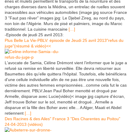
ênes et mulets permettent le transports de la nourriture et des
charges diverses dans la Médina, un entrelac de ruelles souvent
inacessibles aux véhicules automobiles (image jpg source France
3 "Faut pas rêver" images jpg: Le Djebel Zireg, au nord du pays,
non loin de l'Algérie. Murs de pisé et palmiers, image du Maroc
traditionnel. La cuisine marocaine
[…]
-Episode de jeudi 25 avril 2013:
Plus Belle La Vie-PBLV: épisode de Jeudi 25 avril 2013"refus du
juge"(résumé & vidéo)<<
L'avocate de Samia, Céline Drémont vient l'informer que le juge a
refusé sa remise en liberté surveillée. Elle devra retourner aux
Baumettes dès qu'elle quittera l'hôpital. Toutefois, elle bénéficiera
d'une cellule individuelle afin de ne pas être une nouvelle fois,
victime des autres femmes emprisonnées...comme cela fut le cas
dernièrement. PBLV:Jean Paul Boher menotté et drogué par
Armelle, disparue avec Lucie(vidéo)< image jpg capture d'écran,
Jeff trouve Boher sur le sol, menotté et drogué...Armelle a
disparue et la fille des Boher avec elle... A Alger, Maati et Abdel
retiennent
[…]
Des Racines & des Ailes" France 3 "Des Charentes au Poitou"
24-04-2013 (vidéos)