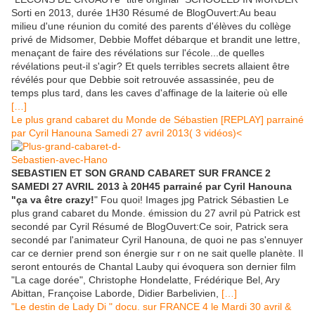
Sorti en 2013, durée 1H30 Résumé de BlogOuvert:Au beau
milieu d'une réunion du comité des parents d'élèves du collège
privé de Midsomer, Debbie Moffet débarque et brandit une lettre,
menaçant de faire des révélations sur l'école...de quelles
révélations peut-il s'agir? Et quels terribles secrets allaient être
révélés pour que Debbie soit retrouvée assassinée, peu de
temps plus tard, dans les caves d'affinage de la laiterie où elle
[…]
Le plus grand cabaret du Monde de Sébastien [REPLAY] parrainé
par Cyril Hanouna Samedi 27 avril 2013( 3 vidéos)<
SEBASTIEN ET SON GRAND CABARET SUR FRANCE 2
SAMEDI 27 AVRIL 2013 à 20H45 parrainé par Cyril Hanouna
"ça va être crazy!
" Fou quoi! Images jpg Patrick Sébastien Le
plus grand cabaret du Monde. émission du 27 avril pù Patrick est
secondé par Cyril Résumé de BlogOuvert:Ce soir, Patrick sera
secondé par l'animateur Cyril Hanouna, de quoi ne pas s'ennuyer
car ce dernier prend son énergie sur r on ne sait quelle planète. Il
seront entourés de Chantal Lauby qui évoquera son dernier film
"La cage dorée", Christophe Hondelatte, Frédérique Bel, Ary
Abittan, Françoise Laborde, Didier Barbelivien,
[…]
"Le destin de Lady Di " docu. sur FRANCE 4 le Mardi 30 avril &