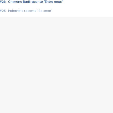
#26 : Chimène Badi raconte "Entre nous"
#25 : Indochine raconte "3e sexe"
#24 : Zaho raconte "C'est chelou"
#23 : Patrick Bruel raconte "Au café des délices"
#22 : Kyo raconte "Le chemin"
#21 : Nolwenn Leroy raconte "Cassé"
#20 : Patrick Hernandez raconte "Born to be alive"
#19 : Lorie raconte "Près de moi"
#18 : Michael Jones raconte "A nos actes manqués" (avec Jean-Jacque
#17 : Khaled raconte "Aïcha"
#16 : Corneille raconte "Parce qu'on vient de loin"
#15 : Indochine raconte "L'aventurier"
14 : Lorie raconte "Sur un air latino"