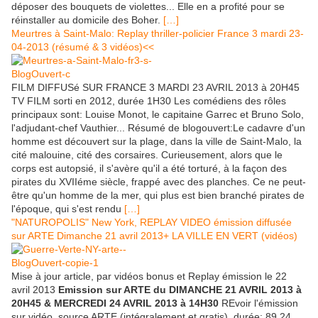
déposer des bouquets de violettes... Elle en a profité pour se
réinstaller au domicile des Boher.
[…]
Meurtres à Saint-Malo: Replay thriller-policier France 3 mardi 23-
04-2013 (résumé & 3 vidéos)<<
FILM DIFFUSé SUR FRANCE 3 MARDI 23 AVRIL 2013 à 20H45
TV FILM sorti en 2012, durée 1H30 Les comédiens des rôles
principaux sont: Louise Monot, le capitaine Garrec et Bruno Solo,
l'adjudant-chef Vauthier... Résumé de blogouvert:Le cadavre d'un
homme est découvert sur la plage, dans la ville de Saint-Malo, la
cité malouine, cité des corsaires. Curieusement, alors que le
corps est autopsié, il s'avère qu'il a été torturé, à la façon des
pirates du XVIIéme siècle, frappé avec des planches. Ce ne peut-
être qu'un homme de la mer, qui plus est bien branché pirates de
l'époque, qui s'est rendu
[…]
"NATUROPOLIS" New York, REPLAY VIDEO émission diffusée
sur ARTE Dimanche 21 avril 2013+ LA VILLE EN VERT (vidéos)
Mise à jour article, par vidéos bonus et Replay émission le 22
avril 2013
Emission sur ARTE du DIMANCHE 21 AVRIL 2013 à
20H45 & MERCREDI 24 AVRIL 2013 à 14H30
REvoir l'émission
sur vidéo, source ARTE (intégralement et gratis), durée: 89,24