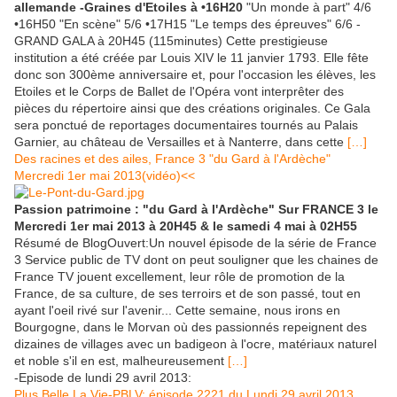
allemande -Graines d'Etoiles à •16H20
"Un monde à part" 4/6
•16H50 "En scène" 5/6 •17H15 "Le temps des épreuves" 6/6 -
GRAND GALA à 20H45 (115minutes) Cette prestigieuse
institution a été créée par Louis XIV le 11 janvier 1793. Elle fête
donc son 300ème anniversaire et, pour l'occasion les élèves, les
Etoiles et le Corps de Ballet de l'Opéra vont interprêter des
pièces du répertoire ainsi que des créations originales. Ce Gala
sera ponctué de reportages documentaires tournés au Palais
Garnier, au château de Versailles et à Nanterre, dans cette
[…]
Des racines et des ailes, France 3 "du Gard à l'Ardèche"
Mercredi 1er mai 2013(vidéo)<<
Passion patrimoine : "du Gard à l'Ardèche" Sur FRANCE 3 le
Mercredi 1er mai 2013 à 20H45 & le samedi 4 mai à 02H55
Résumé de BlogOuvert:Un nouvel épisode de la série de France
3 Service public de TV dont on peut souligner que les chaines de
France TV jouent excellement, leur rôle de promotion de la
France, de sa culture, de ses terroirs et de son passé, tout en
ayant l'oeil rivé sur l'avenir... Cette semaine, nous irons en
Bourgogne, dans le Morvan où des passionnés repeignent des
dizaines de villages avec un badigeon à l'ocre, matériaux naturel
et noble s'il en est, malheureusement
[…]
-Episode de lundi 29 avril 2013:
Plus Belle La Vie-PBLV: épisode 2221 du Lundi 29 avril 2013