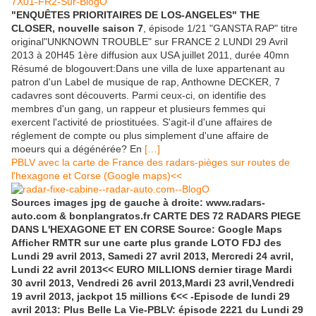
"ENQUÊTES PRIORITAIRES DE LOS-ANGELES" THE
CLOSER, nouvelle saison 7
, épisode 1/21 "GANSTA RAP" titre
original"UNKNOWN TROUBLE" sur FRANCE 2 LUNDI 29 Avril
2013 à 20H45 1ère diffusion aux USA juillet 2011, durée 40mn
Résumé de blogouvert:Dans une villa de luxe appartenant au
patron d'un Label de musique de rap, Anthowne DECKER, 7
cadavres sont découverts. Parmi ceux-ci, on identifie des
membres d'un gang, un rappeur et plusieurs femmes qui
exercent l'activité de priostituées. S'agit-il d'une affaires de
réglement de compte ou plus simplement d'une affaire de
moeurs qui a dégénérée? En
[…]
PBLV avec la carte de France des radars-pièges sur routes de
l'hexagone et Corse (Google maps)<<
Sources images jpg de gauche à droite: www.radars-
auto.com & bonplangratos.fr CARTE DES 72 RADARS PIEGE
DANS L'HEXAGONE ET EN CORSE Source: Google Maps
Afficher RMTR sur une carte plus grande LOTO FDJ des
Lundi 29 avril 2013, Samedi 27 avril 2013, Mercredi 24 avril,
Lundi 22 avril 2013<< EURO MILLIONS dernier tirage Mardi
30 avril 2013, Vendredi 26 avril 2013,Mardi 23 avril,Vendredi
19 avril 2013, jackpot 15 millions €<< -Episode de lundi 29
avril 2013: Plus Belle La Vie-PBLV: épisode 2221 du Lundi 29