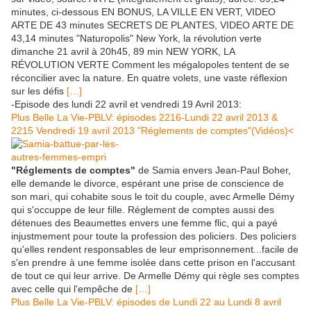
minutes, ci-dessous EN BONUS, LA VILLE EN VERT, VIDEO
ARTE DE 43 minutes SECRETS DE PLANTES, VIDEO ARTE DE
43,14 minutes "Naturopolis" New York, la révolution verte
dimanche 21 avril à 20h45, 89 min NEW YORK, LA
RÉVOLUTION VERTE Comment les mégalopoles tentent de se
réconcilier avec la nature. En quatre volets, une vaste réflexion
sur les défis
[…]
-Episode des lundi 22 avril et vendredi 19 Avril 2013:
Plus Belle La Vie-PBLV: épisodes 2216-Lundi 22 avril 2013 &
2215 Vendredi 19 avril 2013 "Réglements de comptes"(Vidéos)<
"Réglements de comptes"
de Samia envers Jean-Paul Boher,
elle demande le divorce, espérant une prise de conscience de
son mari, qui cohabite sous le toit du couple, avec Armelle Démy
qui s'occuppe de leur fille. Réglement de comptes aussi des
détenues des Beaumettes envers une femme flic, qui a payé
injustmement pour toute la profession des policiers. Des policiers
qu'elles rendent responsables de leur emprisonnement...facile de
s'en prendre à une femme isolée dans cette prison en l'accusant
de tout ce qui leur arrive. De Armelle Démy qui règle ses comptes
avec celle qui l'empêche de
[…]
Plus Belle La Vie-PBLV: épisodes de Lundi 22 au Lundi 8 avril