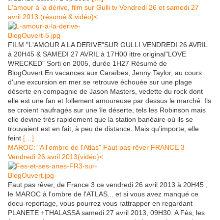
L'amour à la dérive, film sur Gulli tv Vendredi 26 et samedi 27
avril 2013 (résumé & vidéo)<
FILM "L'AMOUR A LA DERIVE"SUR GULLI VENDREDI 26 AVRIL
à 20H45 & SAMEDI 27 AVRIL à 17H00 ittre original"LOVE
WRECKED" Sorti en 2005, durée 1H27 Résumé de
BlogOuvert:En vacances aux Caraïbes, Jenny Taylor, au cours
d'une excursion en mer se retrouve échouée sur une plage
déserte en compagnie de Jason Masters, vedette du rock dont
elle est une fan et follement amoureuse par dessus le marché. Ils
se croient naufragés sur une île déserte, tels les Robinson mais
elle devine très rapidement que la station banéaire où ils se
trouvaient est en fait, à peu de distance. Mais qu'importe, elle
feint
[…]
MAROC: "A l'ombre de l'Atlas" Faut pas rêver FRANCE 3
Vendredi 26 avril 2013(vidéo)<
Faut pas rêver, de France 3 ce vendredi 26 avril 2013 à 20H45 ,
le MAROC à l'ombre de l'ATLAS... et si vous avez manqué ce
docu-reportage, vous pourrez vous rattrapper en regardant
PLANETE +THALASSA samedi 27 avril 2013, 09H30. A Fès, les