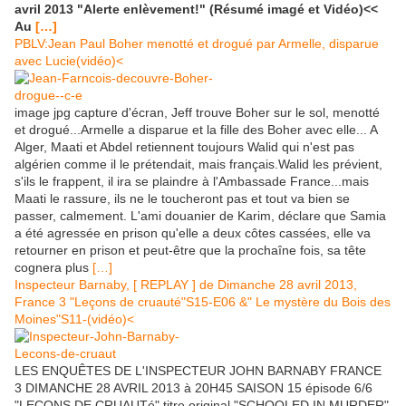
avril 2013 "Alerte enlèvement!" (Résumé imagé et Vidéo)<<
Au
[…]
PBLV:Jean Paul Boher menotté et drogué par Armelle, disparue
avec Lucie(vidéo)<
image jpg capture d'écran, Jeff trouve Boher sur le sol, menotté
et drogué...Armelle a disparue et la fille des Boher avec elle... A
Alger, Maati et Abdel retiennent toujours Walid qui n'est pas
algérien comme il le prétendait, mais français.Walid les prévient,
s'ils le frappent, il ira se plaindre à l'Ambassade France...mais
Maati le rassure, ils ne le toucheront pas et tout va bien se
passer, calmement. L'ami douanier de Karim, déclare que Samia
a été agressée en prison qu'elle a deux côtes cassées, elle va
retourner en prison et peut-être que la prochaîne fois, sa tête
cognera plus
[…]
Inspecteur Barnaby, [ REPLAY ] de Dimanche 28 avril 2013,
France 3 "Leçons de cruauté"S15-E06 &" Le mystère du Bois des
Moines"S11-(vidéo)<
LES ENQUÊTES DE L'INSPECTEUR JOHN BARNABY FRANCE
3 DIMANCHE 28 AVRIL 2013 à 20H45 SAISON 15 épisode 6/6
"LECONS DE CRUAUTé" titre original "SCHOOLED IN MURDER"