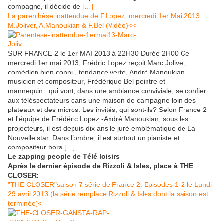
compagne, il décide de
[…]
La parenthèse inattendue de F.Lopez, mercredi 1er Mai 2013:
M.Joliver, A.Manoukian & F.Bel (Vidéo)<<
SUR FRANCE 2 le 1er MAI 2013 à 22H30 Durée 2H00 Ce
mercredi 1er mai 2013, Frédric Lopez reçoit Marc Jolivet,
comédien bien connu, tendance verte, André Manoukian
musicien et compositeur, Frédérique Bel peintre et
mannequin...qui vont, dans une ambiance conviviale, se confier
aux téléspectateurs dans une maison de campagne loin des
plateaux et des micros. Les invités, qui sont-ils? Selon France 2
et l'équipe de Frédéric Lopez -André Manoukian, sous les
projecteurs, il est depuis dix ans le juré emblématique de La
Nouvelle star. Dans l’ombre, il est surtout un pianiste et
compositeur hors
[…]
Le zapping people de Télé loisirs
Après le dernier épisode de Rizzoli & Isles, place à THE
CLOSER:
"THE CLOSER"saison 7 série de France 2: Episodes 1-2 le Lundi
29 avril 2013 (la série remplace Rizzoli & Isles dont la saison est
terminée)<