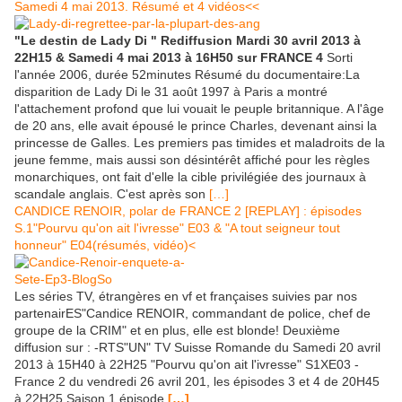
Samedi 4 mai 2013. Résumé et 4 vidéos<<
"Le destin de Lady Di " Rediffusion Mardi 30 avril 2013 à
22H15 & Samedi 4 mai 2013 à 16H50 sur FRANCE 4
Sorti
l'année 2006, durée 52minutes Résumé du documentaire:La
disparition de Lady Di le 31 août 1997 à Paris a montré
l'attachement profond que lui vouait le peuple britannique. A l'âge
de 20 ans, elle avait épousé le prince Charles, devenant ainsi la
princesse de Galles. Les premiers pas timides et maladroits de la
jeune femme, mais aussi son désintérêt affiché pour les règles
monarchiques, ont fait d'elle la cible privilégiée des journaux à
scandale anglais. C'est après son
[…]
CANDICE RENOIR, polar de FRANCE 2 [REPLAY] : épisodes
S.1"Pourvu qu'on ait l'ivresse" E03 & "A tout seigneur tout
honneur" E04(résumés, vidéo
)<
Les séries TV, étrangères en vf et françaises suivies par nos
partenairES"Candice RENOIR, commandant de police, chef de
groupe de la CRIM" et en plus, elle est blonde! Deuxième
diffusion sur : -RTS"UN" TV Suisse Romande du Samedi 20 avril
2013 à 15H40 à 22H25 "Pourvu qu'on ait l'ivresse" S1XE03 -
France 2 du vendredi 26 avril 201, les épisodes 3 et 4 de 20H45
à 22H25 Saison 1 épisode
[…]