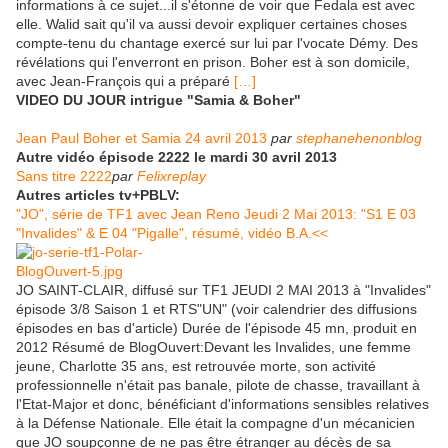
informations à ce sujet...il s'étonne de voir que Fedala est avec
elle. Walid sait qu'il va aussi devoir expliquer certaines choses
compte-tenu du chantage exercé sur lui par l'vocate Démy. Des
révélations qui l'enverront en prison. Boher est à son domicile,
avec Jean-François qui a préparé
[…]
VIDEO DU JOUR intrigue "Samia & Boher"
Jean Paul Boher et Samia 24 avril 2013
par
stephanehenonblog
Autre vidéo épisode 2222 le mardi 30 avril 2013
Sans titre 2222
par
Felixreplay
Autres articles tv+PBLV:
"JO", série de TF1 avec Jean Reno Jeudi 2 Mai 2013: "S1 E 03
"Invalides" & E 04 "Pigalle", résumé, vidéo B.A.<<
JO SAINT-CLAIR, diffusé sur TF1 JEUDI 2 MAI 2013 à "Invalides"
épisode 3/8 Saison 1 et RTS"UN" (voir calendrier des diffusions
épisodes en bas d'article) Durée de l'épisode 45 mn, produit en
2012 Résumé de BlogOuvert:Devant les Invalides, une femme
jeune, Charlotte 35 ans, est retrouvée morte, son activité
professionnelle n'était pas banale, pilote de chasse, travaillant à
l'Etat-Major et donc, bénéficiant d'informations sensibles relatives
à la Défense Nationale. Elle était la compagne d'un mécanicien
que JO soupçonne de ne pas être étranger au décès de sa