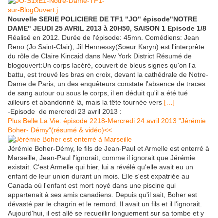
Nouvelle SERIE POLICIERE DE TF1 "JO" épisode"NOTRE
DAME" JEUDI 25 AVRIL 2013 à 20H50, SAISON 1 Episode 1/8
Réalisé en 2012. Durée de l'épisode: 45mn. Comédiens: Jean
Reno (Jo Saint-Clair), Jil Hennessy(Soeur Karyn) est l'interprête
du rôle de Claire Kincaid dans New York District Résumé de
blogouvert:Un corps lacéré, couvert de bleus signes qu'on l'a
battu, est trouvé les bras en croix, devant la cathédrale de Notre-
Dame de Paris, un des enquêteurs constate l'absence de traces
de sang autour ou sous le corps, il en déduit qu'il a été tué
ailleurs et abandonné là, mais la tête tournée vers
[…]
-Episode de mercredi 23 avril 2013 :
Plus Belle La Vie: épisode 2218-Mercredi 24 avril 2013 "Jérémie
Boher-
Démy"(résumé & vidéo)<<
Jérémie Boher-Démy, le fils de Jean-Paul et Armelle est enterré à
Marseille, Jean-Paul l'ignorait, comme il ignorait que Jérémie
existait. C'est Armelle qui hier, lui a révélé qu'elle avait eu un
enfant de leur union durant un mois. Elle s'est expatriée au
Canada où l'enfant est mort noyé dans une piscine qui
appartenait à ses amis canadiens. Depuis qu'il sait, Boher est
dévasté par le chagrin et le remord. Il avait un fils et il l'ignorait.
Aujourd'hui, il est allé se recueillir longuement sur sa tombe et y