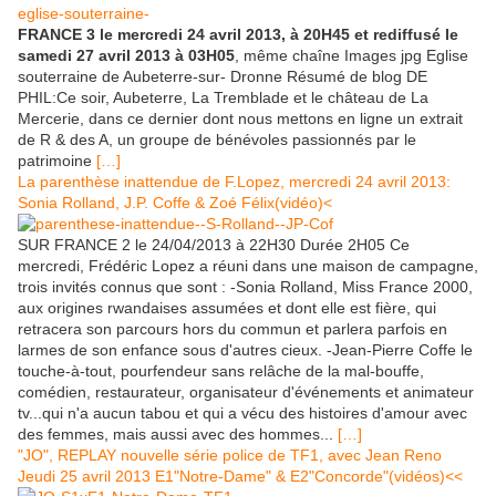
FRANCE 3 le mercredi 24 avril 2013, à 20H45 et rediffusé le
samedi 27 avril 2013 à 03H05
, même chaîne Images jpg Eglise
souterraine de Aubeterre-sur- Dronne Résumé de blog DE
PHIL:Ce soir, Aubeterre, La Tremblade et le château de La
Mercerie, dans ce dernier dont nous mettons en ligne un extrait
de R & des A, un groupe de bénévoles passionnés par le
patrimoine
[…]
La parenthèse inattendue de F.Lopez, mercredi 24 avril 2013:
Sonia Rolland, J.P. Coffe & Zoé Félix(vidéo)<
SUR FRANCE 2 le 24/04/2013 à 22H30 Durée 2H05 Ce
mercredi, Frédéric Lopez a réuni dans une maison de campagne,
trois invités connus que sont : -Sonia Rolland, Miss France 2000,
aux origines rwandaises assumées et dont elle est fière, qui
retracera son parcours hors du commun et parlera parfois en
larmes de son enfance sous d'autres cieux. -Jean-Pierre Coffe le
touche-à-tout, pourfendeur sans relâche de la mal-bouffe,
comédien, restaurateur, organisateur d'événements et animateur
tv...qui n'a aucun tabou et qui a vécu des histoires d'amour avec
des femmes, mais aussi avec des hommes...
[…]
"JO", REPLAY nouvelle série police de TF1, avec Jean Reno
Jeudi 25 avril 2013 E1"Notre-Dame" & E2"Concorde"(vidéos)<<