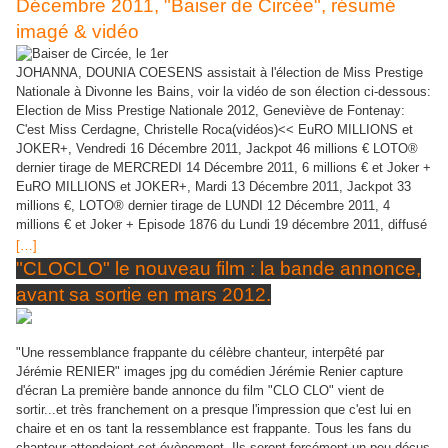
Décembre 2011, "Baiser de Circée", résumé
imagé & vidéo
JOHANNA, DOUNIA COESENS assistait à l'élection de Miss Prestige
Nationale à Divonne les Bains, voir la vidéo de son élection ci-dessous:
Election de Miss Prestige Nationale 2012, Geneviève de Fontenay:
C'est Miss Cerdagne, Christelle Roca(vidéos)<< EuRO MILLIONS et
JOKER+, Vendredi 16 Décembre 2011, Jackpot 46 millions € LOTO®
dernier tirage de MERCREDI 14 Décembre 2011, 6 millions € et Joker +
EuRO MILLIONS et JOKER+, Mardi 13 Décembre 2011, Jackpot 33
millions €, LOTO® dernier tirage de LUNDI 12 Décembre 2011, 4
millions € et Joker + Episode 1876 du Lundi 19 décembre 2011, diffusé
[…]
"CLOCLO" le nouveau film : la bande annonce,
avant sa sortie en mars 2012.
"Une ressemblance frappante du célèbre chanteur, interpêté par
Jérémie RENIER" images jpg du comédien Jérémie Renier capture
d'écran La première bande annonce du film "CLO CLO" vient de
sortir...et très franchement on a presque l'impression que c'est lui en
chaire et en os tant la ressemblance est frappante. Tous les fans du
chanteur attendaient cet évènement. Ils seront forcément un peu déçus