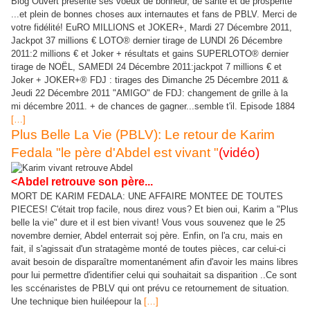
Blog Ouvert présente ses voeux de bonheur, de santé et de prospérité
...et plein de bonnes choses aux internautes et fans de PBLV. Merci de
votre fidélité! EuRO MILLIONS et JOKER+, Mardi 27 Décembre 2011,
Jackpot 37 millions € LOTO® dernier tirage de LUNDI 26 Décembre
2011:2 millions € et Joker + résultats et gains SUPERLOTO® dernier
tirage de NOËL, SAMEDI 24 Décembre 2011:jackpot 7 millions € et
Joker + JOKER+® FDJ : tirages des Dimanche 25 Décembre 2011 &
Jeudi 22 Décembre 2011 "AMIGO" de FDJ: changement de grille à la
mi décembre 2011. + de chances de gagner...semble t'il. Episode 1884
[…]
Plus Belle La Vie (PBLV): Le retour de Karim
Fedala "le père d'Abdel est vivant "
(vidéo)
<Abdel retrouve son père...
MORT DE KARIM FEDALA: UNE AFFAIRE MONTEE DE TOUTES
PIECES! C'était trop facile, nous direz vous? Et bien oui, Karim a "Plus
belle la vie" dure et il est bien vivant! Vous vous souvenez que le 25
novembre dernier, Abdel enterrait soj père. Enfin, on l'a cru, mais en
fait, il s'agissait d'un stratagème monté de toutes pièces, car celui-ci
avait besoin de disparaître momentanément afin d'avoir les mains libres
pour lui permettre d'identifier celui qui souhaitait sa disparition ..Ce sont
les sccénaristes de PBLV qui ont prévu ce retournement de situation.
Une technique bien huiléepour la
[…]