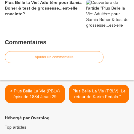
Plus Belle la Vie: Adultère pour Samia
Boher & test de grossesse...est-elle
enceinte?
Commentaires
Ajouter un commentaire
< Plus Belle La Vie (PBLV)
Plus Belle La Vie (PBLV): Le
épisode 1884 Jeudi 29
retour de Karim Fedala "le
Décembre 2011,
père d'Abdel est vivant ".
"vengeance", résumé
Images >
imagé & vidéo
Hébergé par Overblog
Top articles