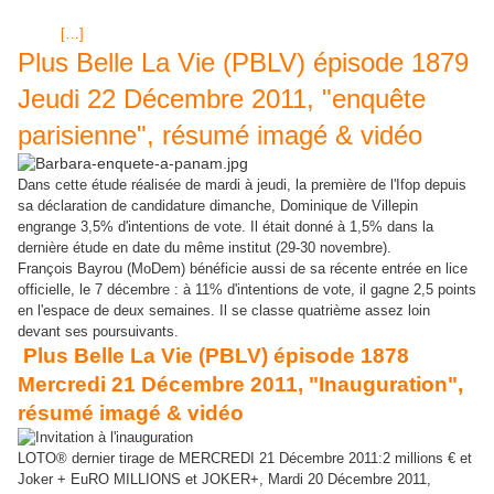
2011, diffusé sur France 3: "Révélation sur Catherine" par une amie
Fidèle
[…]
Plus Belle La Vie (PBLV) épisode 1879
Jeudi 22 Décembre 2011, "enquête
parisienne", résumé imagé & vidéo
Dans cette étude réalisée de mardi à jeudi, la première de l'Ifop depuis
sa déclaration de candidature dimanche, Dominique de Villepin
engrange 3,5% d'intentions de vote. Il était donné à 1,5% dans la
dernière étude en date du même institut (29-30 novembre).
François Bayrou (MoDem) bénéficie aussi de sa récente entrée en lice
officielle, le 7 décembre : à 11% d'intentions de vote, il gagne 2,5 points
en l'espace de deux semaines. Il se classe quatrième assez loin
devant ses poursuivants.
Plus Belle La Vie (PBLV) épisode 1878
Mercredi 21 Décembre 2011, "Inauguration",
résumé imagé & vidéo
LOTO® dernier tirage de MERCREDI 21 Décembre 2011:2 millions € et
Joker + EuRO MILLIONS et JOKER+, Mardi 20 Décembre 2011,