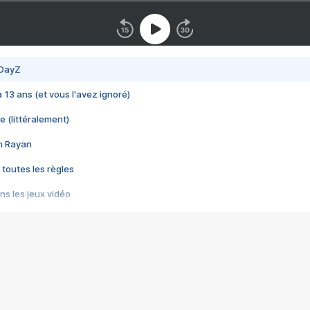
 DayZ
 a 13 ans (et vous l'avez ignoré)
e (littéralement)
im Rayan
 toutes les règles
s les jeux vidéo
us choquant de Rockstar ? - Le scandale BULLY
e plus moche de Steam
du RÊVE tourne au CAUCHEMAR
pendant 8 heures