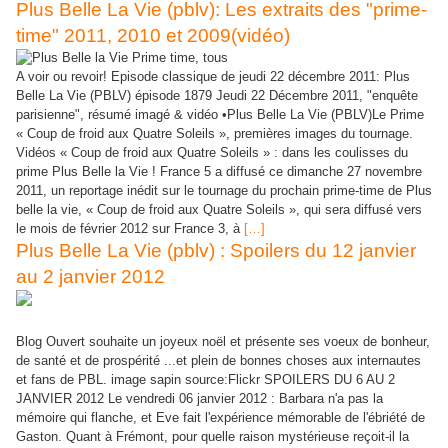
Plus Belle La Vie (pblv): Les extraits des "prime-
time" 2011, 2010 et 2009(vidéo)
A voir ou revoir! Episode classique de jeudi 22 décembre 2011: Plus
Belle La Vie (PBLV) épisode 1879 Jeudi 22 Décembre 2011, "enquête
parisienne", résumé imagé & vidéo •Plus Belle La Vie (PBLV)Le Prime
« Coup de froid aux Quatre Soleils », premières images du tournage.
Vidéos « Coup de froid aux Quatre Soleils » : dans les coulisses du
prime Plus Belle la Vie ! France 5 a diffusé ce dimanche 27 novembre
2011, un reportage inédit sur le tournage du prochain prime-time de Plus
belle la vie, « Coup de froid aux Quatre Soleils », qui sera diffusé vers
le mois de février 2012 sur France 3, à
[…]
Plus Belle La Vie (pblv) : Spoilers du 12 janvier
au 2 janvier 2012
Blog Ouvert souhaite un joyeux noël et présente ses voeux de bonheur,
de santé et de prospérité ...et plein de bonnes choses aux internautes
et fans de PBL. image sapin source:Flickr SPOILERS DU 6 AU 2
JANVIER 2012 Le vendredi 06 janvier 2012 : Barbara n'a pas la
mémoire qui flanche, et Eve fait l'expérience mémorable de l'ébriété de
Gaston. Quant à Frémont, pour quelle raison mystérieuse reçoit-il la