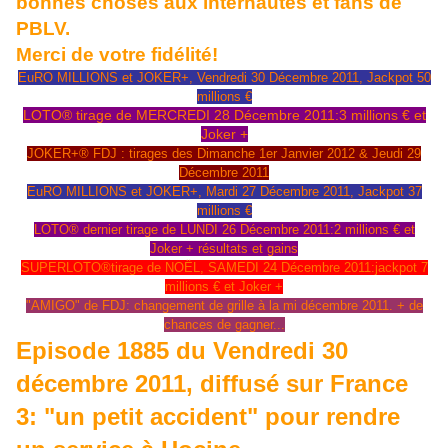
bonnes choses aux internautes et fans de
PBLV.
Merci de votre fidélité!
EuRO MILLIONS et JOKER+, Vendredi 30 Décembre 2011, Jackpot 50
millions €
LOTO® tirage de MERCREDI 28 Décembre 2011:3 millions € et
Joker +
JOKER+® FDJ : tirages des Dimanche 1er Janvier 2012 & Jeudi 29
Décembre 2011
EuRO MILLIONS et JOKER+, Mardi 27 Décembre 2011, Jackpot 37
millions €
LOTO® dernier tirage de LUNDI 26 Décembre 2011:2 millions € et
Joker + résultats et gains
SUPERLOTO®tirage de NOËL, SAMEDI 24 Décembre 2011:jackpot 7
millions € et Joker +
"AMIGO" de FDJ: changement de grille à la mi décembre 2011. + de
chances de gagner...
Episode 1885 du Vendredi 30
décembre 2011, diffusé sur France
3: "un petit accident" pour rendre