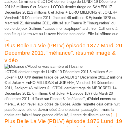
Jackpot 15 millions € LOTO® dernier tirage de LUNDI 19 Décembre
2011:3 millions € et Joker + LOTO® dernier tirage de SAMEDI 17
Décembre 2011,2 millions € et Joker + EuRO MILLIONS et JOKER+,
Vendredi 16 Décembre 2011, Jackpot 46 millions € Episode 1878 du
Mercredi 21 décembre 2011, diffusé sur France 3: "Inauguration" du
cercle de jeux Galliéni. "Laisse moi t'expliquer" a dit hier, Catherine à
son fils qui la trouve au lit avec Hocine son oncle. Elle lui affirme que
[…]
Plus Belle La Vie (PBLV) épisode 1877 Mardi 20
Décembre 2011, "méfiance", résumé imagé &
vidéo
LOTO® dernier tirage de LUNDI 19 Décembre 2011:3 millions € et
Joker + LOTO® dernier tirage de SAMEDI 17 Décembre 2011,2 millions
€ et Joker + EuRO MILLIONS et JOKER+, Vendredi 16 Décembre
2011, Jackpot 46 millions € LOTO® dernier tirage de MERCREDI 14
Décembre 2011, 6 millions € et Joker + Episode 1877 du Mardi 20
décembre 2011, diffusé sur France 3: "méfiance", d'Abdel envers sa
mère... A son réveil aux côtés de Circée, Abdel regrette déjà cette nuit
passée avec elle et d'avoir cédé à une pulsion passagère...mais la
chaire est faible! Avec grande difficulté, il tente de dissimuler sa
[…]
Plus Belle La Vie (PBLV) épisode 1876 Lundi 19