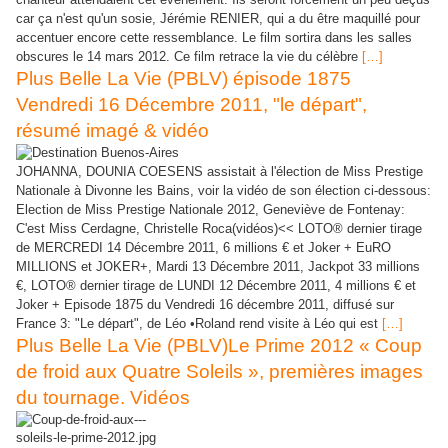
car ça n'est qu'un sosie, Jérémie RENIER, qui a du être maquillé pour
accentuer encore cette ressemblance. Le film sortira dans les salles
obscures le 14 mars 2012. Ce film retrace la vie du célèbre
[…]
Plus Belle La Vie (PBLV) épisode 1875
Vendredi 16 Décembre 2011, "le départ",
résumé imagé & vidéo
JOHANNA, DOUNIA COESENS assistait à l'élection de Miss Prestige
Nationale à Divonne les Bains, voir la vidéo de son élection ci-dessous:
Election de Miss Prestige Nationale 2012, Geneviève de Fontenay:
C'est Miss Cerdagne, Christelle Roca(vidéos)<< LOTO® dernier tirage
de MERCREDI 14 Décembre 2011, 6 millions € et Joker + EuRO
MILLIONS et JOKER+, Mardi 13 Décembre 2011, Jackpot 33 millions
€, LOTO® dernier tirage de LUNDI 12 Décembre 2011, 4 millions € et
Joker + Episode 1875 du Vendredi 16 décembre 2011, diffusé sur
France 3: "Le départ", de Léo •Roland rend visite à Léo qui est
[…]
Plus Belle La Vie (PBLV)Le Prime 2012 « Coup
de froid aux Quatre Soleils », premières images
du tournage. Vidéos