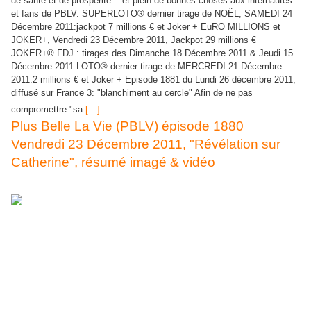
de santé et de prospérité ...et plein de bonnes choses aux internautes
et fans de PBLV. SUPERLOTO® dernier tirage de NOËL, SAMEDI 24
Décembre 2011:jackpot 7 millions € et Joker + EuRO MILLIONS et
JOKER+, Vendredi 23 Décembre 2011, Jackpot 29 millions €
JOKER+® FDJ : tirages des Dimanche 18 Décembre 2011 & Jeudi 15
Décembre 2011 LOTO® dernier tirage de MERCREDI 21 Décembre
2011:2 millions € et Joker + Episode 1881 du Lundi 26 décembre 2011,
diffusé sur France 3: "blanchiment au cercle" Afin de ne pas
compromettre "sa
[…]
Plus Belle La Vie (PBLV) épisode 1880
Vendredi 23 Décembre 2011, "Révélation sur
Catherine", résumé imagé & vidéo
Blog Ouvert souhaite un joyeux noël et présente ses voeux de bonheur,
de santé et de prospérité ...et plein de bonnes choses aux internautes
et fans de PBLV. images en cours de mise en place JOKER+® FDJ :
tirages des Dimanche 18 Décembre 2011 & Jeudi 15 Décembre 2011
LOTO® dernier tirage de MERCREDI 21 Décembre 2011:2 millions € et
Joker + EuRO MILLIONS et JOKER+, Mardi 20 Décembre 2011,
Jackpot 15 millions € LOTO® dernier tirage de LUNDI 19 Décembre
2011:3 millions € et Joker + Episode 1880 du Vendredi 23 décembre