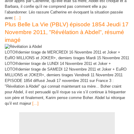
avoir appris par Catherine, qu’elle était sa mère, Abdel est choqué et à
Barbara, il confie qu’il ne comprend pas comment elle a pu
l’abandonner. Léo rassure Catherine en évoquant la situation passée
avec
[…]
Plus Belle La Vie (PBLV) épisode 1854 Jeudi 17
Novembre 2011, "Révélation à Abdel", résumé
imagé
LOTO®dernier tirage de MERCREDI 16 Novembre 2011 et Joker +
EuRO MILLIONS et JOKER+, derniers tirages Mardi 15 Novembre 2011
LOTO®dernier tirage de LUNDI 14 Novembre 2011 et Joker +
LOTO®dernier tirage de SAMEDI 12 Novembre 2011 et Joker + EuRO
MILLIONS et JOKER+, derniers tirages Vendredi 11 Novembre 2011
EPISODE 1854 diffusé Jeudi 17 novembre 2011 sur France 3 :
"Révélation à Abdel" qui connait maintenant sa mère... Boher craint
pour Abdel, il est persuadé qu'il risque sa vie s’il continue à fréquenter
son père et finalement, Karim pense comme Boher. Abdel lui rétorque
qu’il est majeur
[…]