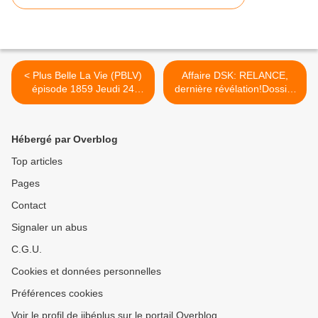
< Plus Belle La Vie (PBLV)
Affaire DSK: RELANCE,
épisode 1859 Jeudi 24
dernière révélation!Dossier
Novembre 2011,
articles du Blog et
"complément d'enquête",
vidéos(Archives 1) >
résumé imagé+ vidéo
Hébergé par Overblog
Top articles
Pages
Contact
Signaler un abus
C.G.U.
Cookies et données personnelles
Préférences cookies
Voir le profil de jibéplus sur le portail Overblog