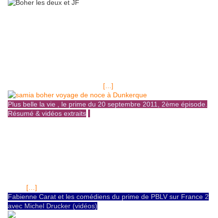
20 Septembre 2011, le prime-time " Une course contre la montre" En
septembre prochain, nous aurons le plaisir de suivre le huitième prime-
time de Plus belle la vie. Il sera diffusé le mardi 20 septembre 2011 à
20h35 sur la chaîne habituelle, France 3. Le tournage de ce prime s'est
déroulé dans la cité phocéenne du 24 mai au 13 juillet 2011, ce fut
aussi, une course contre la montre pour les équipes de tournage. (voir
la vidéo du tournage plus bas dans l'article) L'intrigue: à la recherche
d’une montre volée (type Luxeuil de 1926"ayant appartenu à J.F.
Kennedy", une montre offerte par
[…]
Plus belle la vie , le prime du 20 septembre 2011, 2ème épisode.
Résumé & vidéos extraits
Septembre 2011, jackpot 2 millions € LE PRIME DE PBLV suite 1 Une
course contre la montre partie III Une course contre la montre partie III
par stephanehenonblog résumé du deuxième épisode de "Course contre
la montre" Samia est furieuse. Boher essaie de la rattraper et finit enfin
par lui dire la vérité concernant ses soupçons et les mensonges qu'il a
racontés. Elle répond qu'elle n'aurait jamais dû l'épouser. Sylvain reçoit
un coup de fil: un homme l'attend à l'accueil pour le mener à Big Ben.
[…]
Boher
Fabienne Carat et les comédiens du prime de PBLV sur France 2
avec Michel Drucker (vidéos)