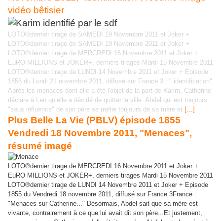
vidéo bêtisier
LOTO®dernier tirage de SAMEDI 19 Novembre 2011 et Joker +
LOTO®dernier tirage de SAMEDI 19 Novembre 2011 et Joker +
LOTO®dernier tirage de MERCREDI 16 Novembre 2011 et Joker +
EuRO MILLIONS et JOKER+, derniers tirages Mardi 15 Novembre 2011
LOTO®dernier tirage de LUNDI 14 Novembre 2011 et Joker + Episode
1856 du Lundi 21 novembre 2011, diffusé sur France 3 : " identification"
Après les menaces dont elle a été l'objet de la part de Karim, Catherine
déclare à Leo qu’elle a décidé de quitter la ville. Abdel qui est toujours
"sous influence" de son père se méfie toujours de sa mère et
[…]
Plus Belle La Vie (PBLV) épisode 1855
Vendredi 18 Novembre 2011, "Menaces",
résumé imagé
LOTO®dernier tirage de MERCREDI 16 Novembre 2011 et Joker +
EuRO MILLIONS et JOKER+, derniers tirages Mardi 15 Novembre 2011
LOTO®dernier tirage de LUNDI 14 Novembre 2011 et Joker + Episode
1855 du Vendredi 18 novembre 2011, diffusé sur France 3France :
"Menaces sur Catherine..." Désormais, Abdel sait que sa mère est
vivante, contrairement à ce que lui avait dit son père...Et justement,