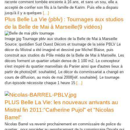
raconte comment tombée enceinte à 16 ans, et sans un sou, elle a
accepté de confier son fils à la famille de Karim. Puis elle a disparu
jusqu'à il y a quelques
[…]
Plus Belle La Vie (pblv) : Tournages aux studios
de la Belle de Mai à Marseille(9 vidéos)
Image jpg Tournage pblv aux studios de la Belle de Mai à Marseille
Source: quotidien Sud Ouest Décors et tournage de la série PBLV Le
décor du Mistral a été imaginé et dessiné par Michel Blaise, puis
construit aux studios du Pôle média de la Belle de Mai à Marseille. Les
décors forment un quartier urbain dense de 1 100 m2. Le concepteur
s'est inspiré du quartier marseillais du Panier ainsi que d'autres lieux à
partir de photos[réf. souhaitée]. Le décor du commissariat a changé en
cours de diffusion, au mois de mai 2008[réf. souhaitée]. Le tournage
d'un épisode nécessite chaque 1 heure 15
[…]
PLUS Belle La Vie: les nouveaux arrivants au
Mistral fin 2011:"Catherine Pujol" et "Nicolas
Barrel"
Nicolas Barrel va revenir prochainement en commissaire de police du
quartier...pour procéder au remplacement de la commissaire Douala qui