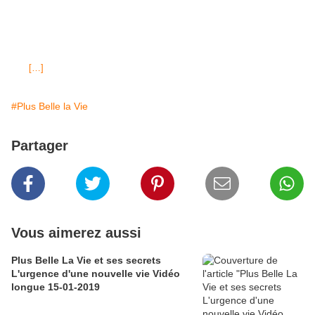
Mardi 13 SEPTEMBRE 2011, jackpot 159 millions € LOTO®tirage du
Lundi 12 Septembre 2011, jackpot 2 millions € LOTO®tirage du Samedi
10 Septembre 2011, jackpot 3 millions € EPISODE 1810 diffusé
Vendredi 16 septembre 2011 sur France 3 :"montre type Luxeuil" ayant
appartenue à J.F. Kennedy Albane et Rudy sont au lit , ils supportent
mal
[…]
#Plus Belle la Vie
Partager
Vous aimerez aussi
Plus Belle La Vie et ses secrets
L'urgence d'une nouvelle vie Vidéo
longue 15-01-2019