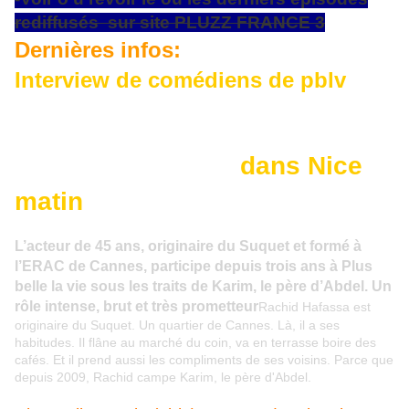
rediffusés sur site PLUZZ FRANCE 3
Dernières infos:
Interview de comédiens de pblv
Rachid Hafassa, de Cannes à
"Plus belle la vie"
dans Nice
matin
L’acteur de 45 ans, originaire du Suquet et formé à
l’ERAC de Cann
es, participe depuis trois ans à Plus
belle la vie sous les traits de Karim, le père d’Abdel. Un
rôle intense, brut et très prometteur
Rachid Hafassa est
originaire du Suquet. Un quartier de Cannes. Là, il a ses
habitudes. Il flâne au marché du coin, va en terrasse boire des
cafés. Et il prend aussi les compliments de ses voisins. Parce que
depuis 2009, Rachid campe Karim, le père d'Abdel.