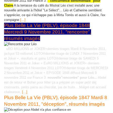
novembre 2011 sur France 3 :
"concurrence sentimentale" pour
Claire
A la terrasse du café du Mistral Léo s'est installé avec une
nouvelle arrivante à l'hôtel "Le Sélect"... Léo et Catherine semblent
s’apprécier, ce qui n’échappe pas à Mirta Torrès et aussi à Claire, l'ex
compagne
[…]
Plus Belle La Vie (PBLV), épisode 1848
Mercredi 9 Novembre 2011, "rencontre",
résumés imagés
E
uRO MILLIONS et JOKER+derniers tirages Mardi 8 Novembre 2011,
jackpot 53 millions€ LOTO®dernier tirage de LUNDI 7 Novembre 2011
et Joker +, résultats et gains LOTO®dernier tirage de SAMEDI 5
Novembre 2011 et Joker + EuRO MILLIONS et JOKER+ derniers
tirages Vendredi 4 Novembre 2011 LOTO®dernier tirage de MERCREDI
2 Novembre 2011 et Joker + EPISODE 1848 diffusé Mercredi 9
novembre 2011 sur France 3 :
nouvelle"rencontre" pour Léo...
Abdel
est de retour et Boher pour fêter ça a préparé un super petit déj:
croissants, petits pains au chocolat, jus de fruits... Malgré cet accueil
chaleureux,
[…]
Plus Belle La Vie (PBLV), épisode 1847 Mardi 8
Novembre 2011, "déception", résumés imagés