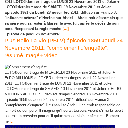
2011 LOTO®dernier tirage de LUNDI 21 Novembre 2011 et Joker +
LOTO®dernier tirage de SAMEDI 19 Novembre 2011 et Joker +
Episode 1861 du Lundi 28 novembre 2011, diffusé sur France 3:
"influence néfaste" d'Hocine sur Abdel... Abdel sait désormais que
sa mère pourra rester à Marseille avec lui, après le décès de son
père. Respectant la règle macho
[…]
Episode de jeudi 23 novembre:
Plus Belle La Vie (PBLV) épisode 1859 Jeudi 24
Novembre 2011, "complément d'enquête",
résumé imagé+ vidéo
LOTO®dernier tirage de MERCREDI 23 Novembre 2011 et Joker +
EuRO MILLIONS et JOKER+, derniers tirages Mardi 22 Novembre
2011. LOTO®dernier tirage de LUNDI 21 Novembre 2011 et Joker +
LOTO®dernier tirage de SAMEDI 19 Novembre 2011 et Joker + EuRO
MILLIONS et JOKER+, derniers tirages Vendredi 18 Novembre 2011
Episode 1859 du Jeudi 24 novembre 2011, diffusé sur France 3:
"complément d'enquête" Il culpabilise Abdel, il se croit responsable de
la mort de son père. Il imagine qu'il serait toujours vivant s’il ne lui avait
pas mis la pression pour qu’il quitte ses activités mafieuses. Barbara
ne
[…]
-Voir o
u revoir le ou les derniers épisodes