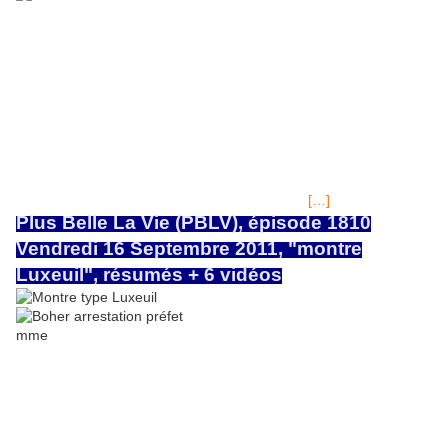
Fabienne CARAT(<voir son blog) Fabienne alias Samia dans
VIVEMENT DIMANCHE dimanche 18 septembre avec tous les
acteurs du PRIME "La Course contre la montre" Les acteurs du
prime de PBLV invités sur France 2 par Michel Drucker à
"vivement dimanche"le 18 septembre 2011 Les acteurs de PBLV
sur France 2 ! par fithony Autres articles liés: PBLV Interview avec
le producteur, scénariste et acteurs Par fithony PBLV Interview
avec le producteur, scénariste... par fithony PRIME de ce mardi
20 septembre! EN + de l'épisode de 20H10, vous pourrez voir sur
la même chaîne (France3) à partir de 20H35,
[…]
Plus Belle La Vie (PBLV), épisode 1810
Vendredi 16 Septembre 2011, "montre
Luxeuil", résumés + 6 vidéos
LOTO®tirage du Samedi 17 Septembre 2011, jackpot 2 millions €
EuRO MILLIONS Vendredi 16 SEPTEMBRE 2011, jackpot 15 millions €
"AMIGO" de FDJ : Derniers tirages du jour et résultats LOTO®tirage du
Mercredi 14 Septembre 2011, jackpot 3 millions € EuRO MILLIONS