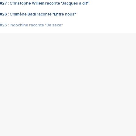
#27 : Christophe Willem raconte "Jacques a dit"
#26 : Chimène Badi raconte "Entre nous"
#25 : Indochine raconte "3e sexe"
#24 : Zaho raconte "C'est chelou"
#23 : Patrick Bruel raconte "Au café des délices"
#22 : Kyo raconte "Le chemin"
#21 : Nolwenn Leroy raconte "Cassé"
#20 : Patrick Hernandez raconte "Born to be alive"
#19 : Lorie raconte "Près de moi"
#18 : Michael Jones raconte "A nos actes manqués" (avec Jean-Jacque
#17 : Khaled raconte "Aïcha"
#16 : Corneille raconte "Parce qu'on vient de loin"
#15 : Indochine raconte "L'aventurier"