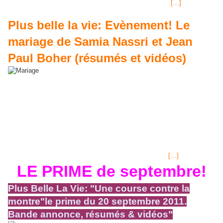
Fabienne Carat, une comédienne appréciée par ce blog:
[…]
Plus belle la vie: Evènement! Le
mariage de Samia Nassri et Jean
Paul Boher (résumés et vidéos)
Ce mariage tant préparé et attendu a été annulé quelques jours avant la
date fixée et a finalement eu lieu à 5 personnes: les deux mariés, Abdel
et deux témoins trouvés par hasard devant la mairie... Plus Belle La
Vie (PBLV), épisode 1811 Lundi 19 Septembre 2011, "MARIAGE de
Samia et Jean-Paul", résumés + vidéos< Plus belle la Vie/Saison
8/Lundi 19 Septembre/Boher réserve une surprise à Samia liliathen
Plus Belle La Vie (PBLV), épisode 1810 Vendredi 16 Septembre 2011,
"montre Luxeuil", résumés + 6 vidéos LOTO®tirage du Samedi 17
Septembre 2011, jackpot 2 millions € EuRO MILLIONS
[…]
LE PRIME de septembre!
Plus Belle La Vie: "Une course contre la
montre"le prime du 20 septembre 2011.
Bande annonce, résumés & vidéos"