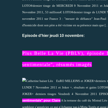
LOTO®dernier tirage de MERCREDI 9 Novembre 2011 et Joker
Novembre 2011, 53 millions€ LOTO®dernier tirage de LUNDI 7 
novembre 2011 sur France 3 : "mesure de défiance" Jean-Paul B
d'homicide dont son père a été victime en sa présence mais que
[…
Episode d'hier jeudi 10 novembre:
Plus Belle La Vie (PBLV), épisode
sentimentale", résumés imagés
EuRO MILLIONS et JOKER+derniers tira
LUNDI 7 Novembre 2011 et Joker +, résultats et gains LOT
JOKER+ derniers tirages Vendredi 4 Novembre 2011 EPIS
sentimentale" pour Claire
A la terrasse du café du Mistral Léo 
semblent s’apprécier, ce qui n’échappe pas à Mirta Torrès et aussi