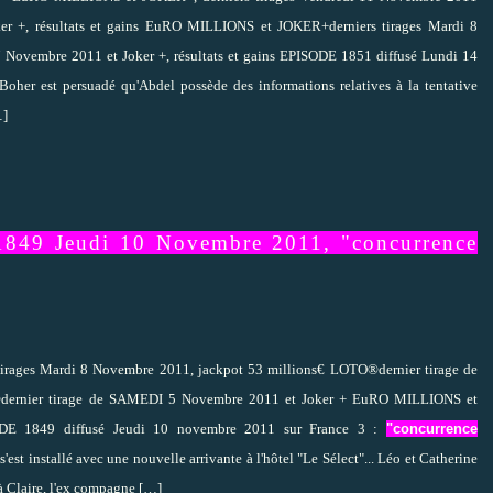
 +, résultats et gains EuRO MILLIONS et JOKER+derniers tirages Mardi 8
Novembre 2011 et Joker +, résultats et gains EPISODE 1851 diffusé Lundi 14
oher est persuadé qu'Abdel possède des informations relatives à la tentative
]
 1849 Jeudi 10 Novembre 2011, "concurrence
ges Mardi 8 Novembre 2011, jackpot 53 millions€ LOTO®dernier tirage de
O®dernier tirage de SAMEDI 5 Novembre 2011 et Joker + EuRO MILLIONS et
ODE 1849 diffusé Jeudi 10 novembre 2011 sur France 3 :
"concurrence
s'est installé avec une nouvelle arrivante à l'hôtel "Le Sélect"... Léo et Catherine
 à Claire, l'ex compagne
[…]