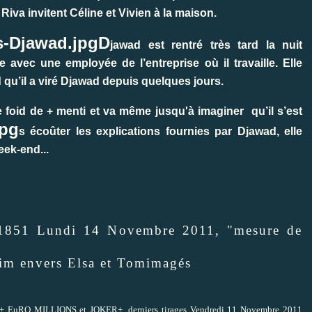
iva invitent Céline et Vivien à la maison.
D
jawad est rentré très tard la nuit
e avec une employée de l’entreprise où il travaille. Elle
qu’il a viré Djawad depuis quelques jours.
e foid de + menti et va même jusqu'à imaginer qu’il s’est
s écoûter les explications fournies par Djawad, elle
eek-end...
 1851 Lundi 14 Novembre 2011, "mesure de
imagés
+ EuRO MILLIONS et JOKER+, derniers tirages Vendredi 11 Novembre 2011