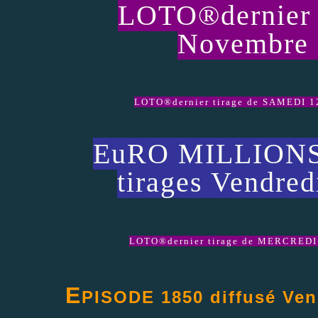
LOTO®dernier 
Novembre 2
LOTO®dernier tirage de SAMEDI 12 
EuRO MILLIONS 
tirages Vendre
LOTO®dernier tirage de MERCREDI 9 
E
PISODE 1850 diffusé Ven