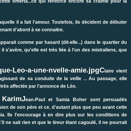
cette omerta...ce qui renforce encore sa crainte pour la
uelle il a fait l'amour. Toutefois, ils décident de débuter
enant d'abord à se connaitre.
pparait comme par hasard (dit-elle...) dans le quartier du
il s'avère, qu'elle est très liée à l'un des mistraliens, que
C
laire vient
issant de sa conduite de la veille ... Au passage, elle
 très affectée par l'annonce de Léo.
J
ean-Paul et Samia Bo
her sont persuadés
ession de son père et ce, d'autant plus que peu avant cette
ia. Ils l'encourage à en dire plus sur les conditions de
l ne sait rien et que le tireur étant cagoulé, il ne pourrait