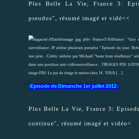
Plus Belle La Vie, France 3: Ep
pseudos", résumé imagé et vidé<<
image jpg pblv France3/TelFrance: "Guy e
surveillance. JF utilise plusieurs pseudos " Episode du jour: Boh
son père... Cédric séduite par Mickaël "beau brun ténébreux" sel
dans une position anti vidéosurveillance... TIRAGES FDJ: LOTO
tirage FDJ: Le jeu de tirage le moins cher, 1€. TOUS
[…]
-Episode de Dimanche 1er juillet 2012:
Plus Belle La Vie, France 3: Episod
continue", résumé imagé et vidéo<