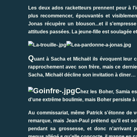
Les deux ados racketteurs prennent peur à l'i
plus recommencer, épouvantés et visiblemen
Jonas récupère un blouson...et il s'empresse 
attitudes passées. La jeune-fille est soulagée 
Q
uant à Sacha et Michaël ils évoquent leur co
rapprochement avec son frère, mais ce dernier,
Sacha, Michaël décline son invitation à diner…
C
hez les Boher, Samia est
d'une extrême boulimie, mais Boher persiste à n
Au commissariat, même Patrick s’étonne de voir
remarque, mais Jean-Paul prétend qu'il est so
pendant sa grossesse, et donc n'arrivant 
menus allégé
s qu'elle concocte, il mange en c