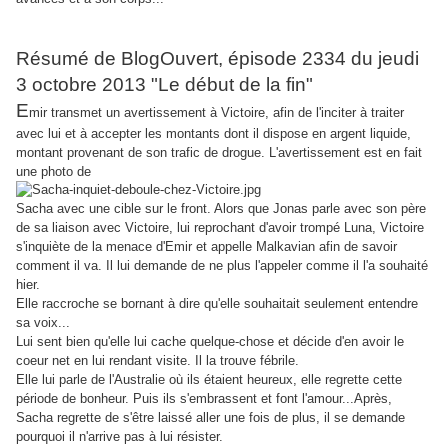
Résumé de BlogOuvert, épisode 2334 du jeudi
3 octobre 2013 "Le début de la fin"
E
mir transmet un avertissement à Victoire, afin de l'inciter à traiter
avec lui et à accepter les montants dont il dispose en argent liquide,
montant provenant de son trafic de drogue. L'avertissement est en fait
une photo de
Sacha avec une cible sur le front. Alors que Jonas parle avec son père
de sa liaison avec Victoire, lui reprochant d'avoir trompé Luna, Victoire
s'inquiète de la menace d'Emir et appelle Malkavian afin de savoir
comment il va. Il lui demande de ne plus l'appeler comme il l'a souhaité
hier.
Elle raccroche se bornant à dire qu'elle souhaitait seulement entendre
sa voix...
Lui sent bien qu'elle lui cache quelque-chose et décide d'en avoir le
coeur net en lui rendant visite. Il la trouve fébrile.
Elle lui parle de l'Australie où ils étaient heureux, elle regrette cette
période de bonheur. Puis ils s'embrassent et font l'amour...Après,
Sacha regrette de s'être laissé aller une fois de plus, il se demande
pourquoi il n'arrive pas à lui résister.