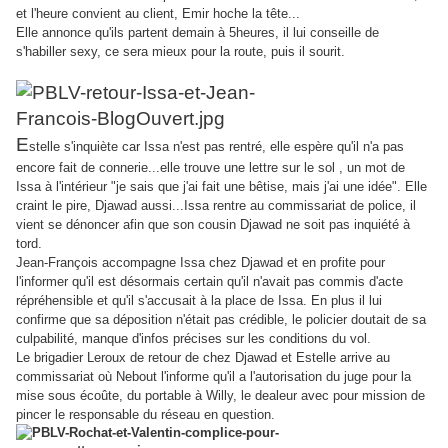
et l'heure convient au client, Emir hoche la tête...
Elle annonce qu'ils partent demain à 5heures, il lui conseille de
s'habiller sexy, ce sera mieux pour la route, puis il sourit.
E
stelle s'inquiète car Issa n'est pas rentré, elle espère qu'il n'a pas
encore fait de connerie...elle trouve une lettre sur le sol , un mot de
Issa à l'intérieur "je sais que j'ai fait une bêtise, mais j'ai une idée". Elle
craint le pire, Djawad aussi...Issa rentre au commissariat de police, il
vient se dénoncer afin que son cousin Djawad ne soit pas inquiété à
tord.
Jean-François accompagne Issa chez Djawad et en profite pour
l'informer qu'il est désormais certain qu'il n'avait pas commis d'acte
répréhensible et qu'il s'accusait à la place de Issa. En plus il lui
confirme que sa déposition n'était pas crédible, le policier doutait de sa
culpabilité, manque d'infos précises sur les conditions du vol.
Le brigadier Leroux de retour de chez Djawad et Estelle arrive au
commissariat où Nebout l'informe qu'il a l'autorisation du juge pour la
mise sous écoûte, du portable à Willy, le dealeur avec pour mission de
pincer le responsable du réseau en question.