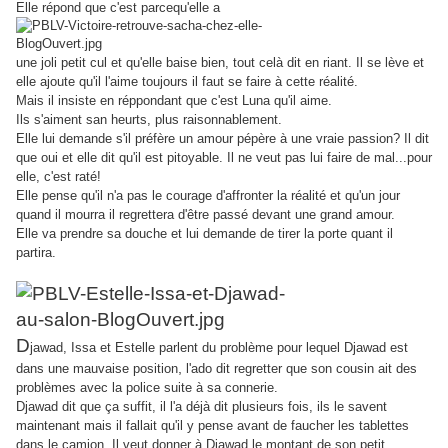
Elle répond que c'est parcequ'elle a
une joli petit cul et qu'elle baise bien, tout celà dit en riant. Il se lève et
elle ajoute qu'il l'aime toujours il faut se faire à cette réalité.
Mais il insiste en réppondant que c'est Luna qu'il aime.
Ils s'aiment san heurts, plus raisonnablement.
Elle lui demande s'il préfère un amour pépère à une vraie passion? Il dit
que oui et elle dit qu'il est pitoyable. Il ne veut pas lui faire de mal...pour
elle, c'est raté!
Elle pense qu'il n'a pas le courage d'affronter la réalité et qu'un jour
quand il mourra il regrettera d'être passé devant une grand amour.
Elle va prendre sa douche et lui demande de tirer la porte quant il
partira.
D
jawad, Issa et Estelle parlent du problème pour lequel Djawad est
,
dans une mauvaise position
l'ado dit regretter que son cousin ait des
problèmes avec la police suite à sa connerie.
Djawad dit que ça suffit, il l'a déjà dit plusieurs fois, ils le savent
maintenant mais il fallait qu'il y pense avant de faucher les tablettes
dans le camion. Il veut donner à Djawad le montant de son petit