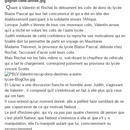
Q
uant à Valentin et Rochat ils détournent les colis de dons du lycée
Blaise Pascal qui leur fait concurrence et qui a été en tête des
établissement paricipant à la solidarité envers l'Afrique.
Lorsque Judith s’étonne de tous ces nouveaux colis, Valentin avoue
qu’il a triché en volant les colis de l’autre lycée.
Judith médusée de cette confidence lui reproche ses motivations qui en
finalité doit lui permettre de partir en voyage en Mauritanie.
Madame Thévenot, le proviseur du lycée Blaise Pascal, déboule chez
Rochat, l'accusant d’avoir volé leurs colis.
Mais Rochat nie les faits même si, soit-disant le chauffeur du
véhicule
qui a fait le chargement, correspond justement au proviseur du lycée
vincent Scotto.
Et Layrac a une discussion franche et honnête avec Judith, s'agissant
de Valentin , il comprend qu'il s'intéréssait en fait à elle plus qu'à ceux
qui ont faim.
Il sous-entend qu'un moment donné, elle a préféré faire semblant de ne
pas s'apercevoir de ce qui motivait Nebout ...
Le prof d'histoire-géo, qui n'y va pas pas quatre chemins dit penser que
c'est plutôt flatteur, que Nebout s'intéresse à elle et que s'il y a
manipulation, elle l'a manipulé autant que lui, consciemment ou
inconsciemment.