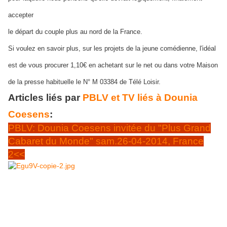
accepter
le départ du couple plus au nord de la France.
Si voulez en savoir plus, sur les projets de la jeune comédienne, l'idéal
est de vous procurer 1,10€ en achetant sur le net ou dans votre Maison
de la presse habituelle le N° M 03384 de Télé Loisir.
Articles liés par
PBLV et TV liés à Dounia
Coesens
:
PBLV: Dounia Coesens invitée du "Plus Grand
Cabaret du Monde" sam.26-04-2014, France
2<<
Dounia Coesens : Johanna dans pblv dans l'émission de
Sébastien hier soir samedi 26 avril 2014!
On espère que les
fans de la série Plus Belle La Vie étaient devant leur poste de TV
samedi 26 avril 2014 à 20H45. En effet, Dounia Coesens était l'invitée
de Patrick Sébastien, dans son émission de variétés "Le Plus Grand
Cabaret du Monde", elle a entre-autres expliquée qu'actuellement, elle