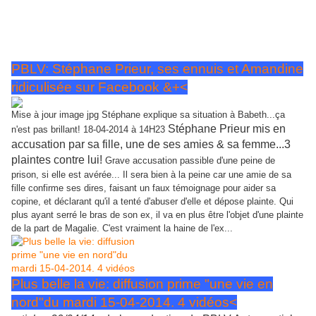
joue dans une pièce aux côtés de Michel Sardou, sur la scène de "La
Comédie des Champs Elysées". La pièce s'intitule"Si on
recommençait!" Bien évidemment, les tournages de la série de France
3 ne pourront pas se faire en même temps.
PBLV: Stéphane Prieur, ses ennuis et Amandine
ridiculisée sur Facebook &+<
Mise à jour image jpg Stéphane explique sa situation à Babeth...ça
Stéphane Prieur mis en
n'est pas brillant! 18-04-2014 à 14H23
accusation par sa fille, une de ses amies & sa femme...3
plaintes contre lui!
Grave accusation passible d'une peine de
prison, si elle est avérée... Il sera bien à la peine car une amie de sa
fille confirme ses dires, faisant un faux témoignage pour aider sa
copine, et déclarant qu'il a tenté d'abuser d'elle et dépose plainte. Qui
plus ayant serré le bras de son ex, il va en plus être l'objet d'une plainte
de la part de Magalie. C'est vraiment la haine de l'ex...
Plus belle la vie: diffusion prime "une vie en
nord"du mardi 15-04-2014. 4 vidéos<