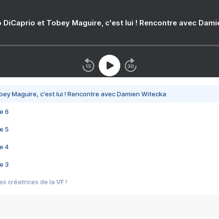
 DiCaprio et Tobey Maguire, c'est lui ! Rencontre avec Dam
bey Maguire, c'est lui ! Rencontre avec Damien Witecka
e 6
e 5
e 4
e 3
s créatrices de la VF !
e 2
e 1