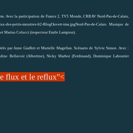
ilms. Avec la participation de France 2, TV5 Monde, CRRAV Nord-Pas-de-Calais,
Nord-Pas-de-Calais. Musique de
 et Marius Colucci (inspecteur Emile Lampion).
réés par Anne Giafferi et Murielle Magellan. Scénario de Sylvie Simon. Avec :
dine Bellavoir (Albertine), Nicky Marbot (Ferdinand), Dominique Labourier
lux et le reflux"<