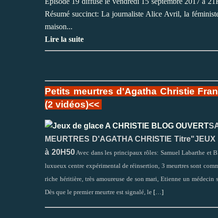
Episode 19 diffusé le vendredi 15 septembre 2017 à 21H
Résumé succinct: La journaliste Alice Avril, la féminist
maison...
Lire la suite
Petits meurtres d'Agatha Christie Fra
(2 vidéos)<<
S
MEURTRES D'AGATHA CHRISTIE Titre"JEUX 
à 20H50
Avec dans les principaux rôles: Samuel Labarthe et 
luxueux centre expérimental de réinsertion, 3 meurtres sont com
riche héritière, très amoureuse de son mari, Etienne un médecin s
Dès que le premier meurtre est signalé, le
[…]