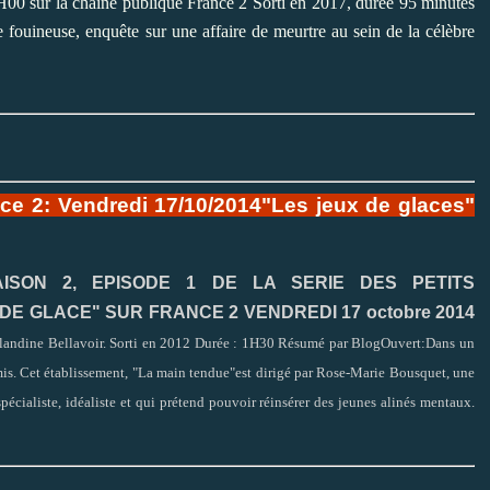
00 sur la chaîne publique France 2 Sorti en 2017, durée 95 minutes
e fouineuse, enquête sur une affaire de meurtre au sein de la célèbre
nce 2: Vendredi 17/10/2014"Les jeux de glaces"
AISON 2, EPISODE 1 DE LA SERIE DES PETITS
DE GLACE" SUR FRANCE 2 VENDREDI 17 octobre 2014
Blandine Bellavoir. Sorti en 2012 Durée : 1H30 Résumé par BlogOuvert:Dans un
mis. Cet établissement, "La main tendue"est dirigé par Rose-Marie Bousquet, une
pécialiste, idéaliste et qui prétend pouvoir réinsérer des jeunes alinés mentaux.