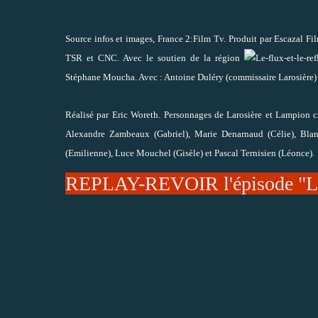
Source infos et images, France 2:Film Tv. Produit par Escazal F
TSR et CNC. Avec le soutien de la région
Stéphane Moucha. Avec : Antoine Duléry (commissaire Larosière)
Réalisé par Eric Woreth. Personnages de Larosière et Lampion c
Alexandre Zambeaux (Gabriel), Marie Denarnaud (Célie), Blan
(Emilienne), Luce Mouchel (Gisèle) et Pascal Ternisien (Léonce).
REPLAY-REVOIR l'épisode "Le f