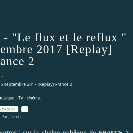
- "Le flux et le reflux "
tembre 2017 [Replay]
rance 2
>
i 15 septembre 2017 [Replay] France 2
musique - TV - cinéma..
5.09.2017
…
Par jibé et+
 meurtres" sur la chaîne publique de FRANCE 2