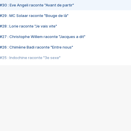
#30 : Eve Angeli raconte "Avant de partir"
#29 : MC Solaar raconte "Bouge de là"
28 : Lorie raconte "Je vais vite"
#27 : Christophe Willem raconte "Jacques a dit"
#26 : Chimène Badi raconte "Entre nous"
#25 : Indochine raconte "3e sexe"
#24 : Zaho raconte "C'est chelou"
#23 : Patrick Bruel raconte "Au café des délices"
#22 : Kyo raconte "Le chemin"
#21 : Nolwenn Leroy raconte "Cassé"
#20 : Patrick Hernandez raconte "Born to be alive"
#19 : Lorie raconte "Près de moi"