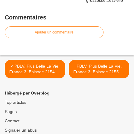
Commentaires
Ajouter un commentaire
< PBLV, Plus Belle La Vie,
PBLV, Plus Belle La Vie,
France 3: Episode 2154 du
France 3: Episode 2155 du
Jeudi 24 Janvier 2013
Vendredi 25 Janvier 2013
"Soirée Crazy-Poney",
"comédien?", résumé
résumé imagé et vidéo
imagé et vidéo >
Hébergé par Overblog
Top articles
Pages
Contact
Signaler un abus