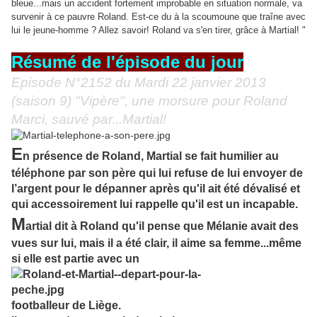
bleue...mais un accident fortement improbable en situation normale, va
survenir à ce pauvre Roland. Est-ce du à la scoumoune que traîne avec
lui le jeune-homme ? Allez savoir! Roland va s'en tirer, grâce à Martial! "
<< les résultats (+ de 1780)
Résumé de l'épisode du jour
Episode N°2152 du Mardi 22 janvier 2013
(saison 9) "Vipère", une morsure pour Roland
Marci, sauvé par...Martial!
E
n présence de Roland, Martial se fait humilier au
téléphone par son père qui lui refuse de lui envoyer de
l’argent pour le dépanner après qu'il ait été dévalisé et
qui accessoirement lui rappelle qu'il est un incapable.
M
artial dit à Roland qu'il pense que Mélanie avait des
vues sur lui, mais il a été clair, il aime sa femme...même
si elle est partie avec un
footballeur de Liège.