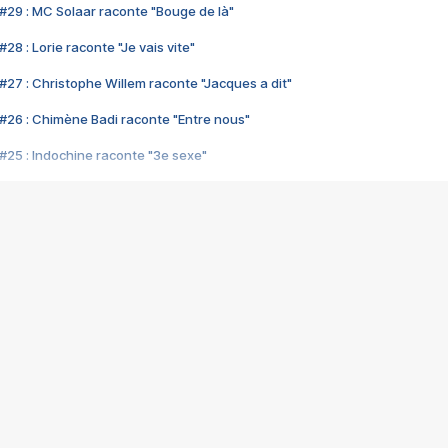
#29 : MC Solaar raconte "Bouge de là"
28 : Lorie raconte "Je vais vite"
#27 : Christophe Willem raconte "Jacques a dit"
#26 : Chimène Badi raconte "Entre nous"
#25 : Indochine raconte "3e sexe"
#24 : Zaho raconte "C'est chelou"
#23 : Patrick Bruel raconte "Au café des délices"
#22 : Kyo raconte "Le chemin"
#21 : Nolwenn Leroy raconte "Cassé"
#20 : Patrick Hernandez raconte "Born to be alive"
#19 : Lorie raconte "Près de moi"
#18 : Michael Jones raconte "A nos actes manqués" (avec Jean-Jacque
#17 : Khaled raconte "Aïcha"