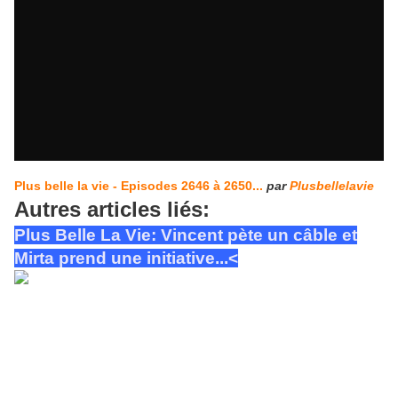
Plus belle la vie - Episodes 2646 à 2650...
par
Plusbellelavie
Autres articles liés:
Plus Belle La Vie: Vincent pète un câble et
Mirta prend une initiative...<
MAJ 22-12-14 Vincent
chaumette va tabasser le père biologique d'Elise Dimanche 21
décembre 2014: "Vincent est un homme capable du meilleur, comme
du pire!" Dans le cimetière ou repose sa belle-fille Elise, Chaumette a
traîné de force Mtre Thierry Delport...qu'il a quasiment enlevé au sortir
de son étude notariale. Là, Vincent va perdre son sang-froid... Il va aller
à la rencontre de Thierry Delport, notaire à Arles, lequel se trouve être
le géniteur de la fille de l'amie de Chaumette, Jeanne Carmin, un