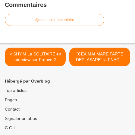
Commentaires
Ajouter un commentaire
< SHY'M La SOLITAIRE en
"CEA MAI MARE PARTE
interview sur France 2:
DEPLASARE" la FNAC si
CCVB & Taratata (vidéo)
Amazon: "grupului francez"
pop-rock, filme (download &
AMAZON FNAC) >
Hébergé par Overblog
Top articles
Pages
Contact
Signaler un abus
C.G.U.