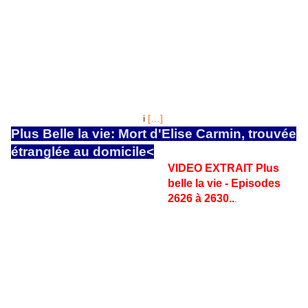
à 2645... par Plusbellelavie EPISODE 2641 DU LUNDI 8
DECEMBRE 2014
: Résumé court de l'épisode: Alors qu’il ne
peut plus approcher Jeanne, Vincent campe à son bureau, en
attendant le retour de Guillaume qui doit confirmer sa version. Et
malgré son agression la comptable en chef du commissariat,
Constance Dorléac refuse catégoriquement de lui donner une
protection policière comme le demande son avocat... Le temps
va paraître long au suspect number one. En effet, l'attente durera
au miniùmum jusqu'à mercred
i
[…]
Plus Belle la vie: Mort d'Elise Carmin, trouvée
étranglée au domicile<
VIDEO EXTRAIT Plus
belle la vie - Episodes
2626 à 2630..
.
par
Plusbellelavie 19-11-2014, un
article évolutif, à suivre pour les
rebondissements et
informations nouvelles... Elise
Carmin (Zara Prassinot), la
terrible et remuante fille de
Jeanne occupait un logement
seule, depuis plus d'un mois.