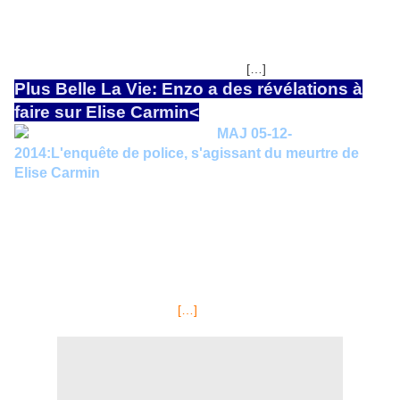
Maxime Endoven, le prof de la jeune-femme qui visiblement était assez
lié à Elise, tous deux consommaient des drogues dures et étaient aussi
amants...mais pas de son ADN au domicile d'Elise. Visiblement le fait
de vouloir en savoir plus sur le père de la petite fille d'Anémone Vitreuil
[…]
gêne énormément. Mais pourquoi? Est-ce la
Plus Belle La Vie: Enzo a des révélations à
faire sur Elise Carmin<
MAJ 05-12-
2014:L'enquête de police, s'agissant du meurtre de
Elise Carmin
est toujours en cours...actuellement, Vincent
Chaumette tient la corde du suspect "number one". (numéro un),
mais plus pour longtemps.
Et ce, d'autant que celui qui pourrait
confirmer ses déclarations, Guillaume Leserman, est actuellement en
voyage, un trekking dans un désert. Il ne doit rentrer que le mercredi 10
décembre prochain, dans la journée. Mais le vent va tourner dès le
mardi 9 décembre (épisode 2642) car, un témoin va venir faire des
révélations au commissariat de police, sur ce que faisait la jeune-
[…]
femme, quelques heures avant