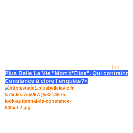
lundi 8 décembre 2014 HÔTEL CELESTE Place du
Mistral 13000 MARSEILLE Direction: Luna Torrès
Après avoir été détruit par le feu, l'hôtel Sélect,
appartenant à Mirta Torrès est rénové et exploité par sa
fille, Luna, laquelle se fixe enfin dans le quartier comme
l'espérait maman. En images, l'ouverture et l'inauguration
du nouvel établissement dont le nom a changé comme
nous l'indiquons ci-dessus. Beaucoup de travail et
d'investissement personnel de la nouvelle gérante qui a
du, parfois utiliser des ruses de sioux pour contrecarrer les
actions en sous-main de l'ex gérante, sa mère...qui
[…]
Plus Belle La Vie "Mort d'Elise". Qui contraint
Constance à clore l'enquête?<
B.O. 11-12-2014 La
commissaire du Mistral,
va être contrainte
d'arrêter l'enquête dans
l'épisode 2649...Patrick Nébout a une nouvelle piste à
explorer, il s'intéresse au père biologique de Elise
Carmin.
A l'heure qu'il est, le suspect et meurtrier possible est