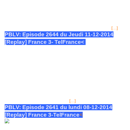
compliqué que ça... Comment en est-on arrivé là? Un malheureux
hasard est à l'origine de ce plan foireux... Guillaume, est en costume
(fait rare chez lui), car il se prépare à passer la soirée de la Saint-
Valentin, avec la femme qui n'a de cesse de lui envoyer des textos
torrides et qui lui a fait livrer une corbeille cadeau chez lui. Guillaume
[…]
avoue cependant être un peu angoissé. Nathan conseille à son
PBLV: Episode 2644 du Jeudi 11-12-2014
[Replay] France 3- TelFrance<
BANDE ANNONCE DU JOUR PBLV Episode 2644 :
Patrick met en garde Jeanne par Plusbellelavie
REPLAY-Revoir épi. 2643 Mercredi 10-12-2014
<
EPISODE 2644
DU JEUDI 11 DECEMBRE 2014: Résumé court de
l'épisode: Patrick Nebout est chez Jeanne pour l'informer, il lui apprend
que Guillaume Leserman a innocenté totalement Vincent, il était avec
lui pour sevrer votre fille...Elle pense qu'il n'est pas innocent pour
autant. elle parle de cette femme qui l'a vu...après vérification, il
apparait qu'elle était à l'autre bout de Marseille le jour du meurtre. Elle
[…]
est revenue sur son témoignage. Il en
PBLV: Episode 2641 du lundi 08-12-2014
[Replay] France 3-TelFrance
<
BANDE ANNONCE DU
JOUR & de la semaine Plus belle la vie - Episodes 2641