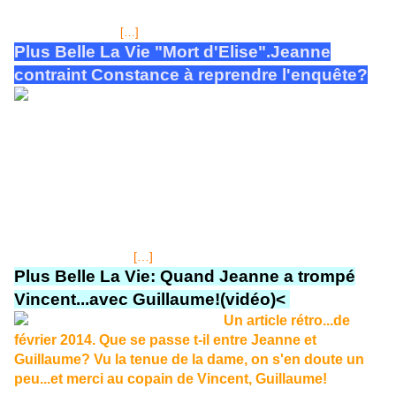
homme qui a éconduit la jeune-femme venue au notariat de son père
biologique pour faire
[…]
Plus Belle La Vie "Mort d'Elise"
.
Jeanne
contraint Constance à reprendre l'enquête?
Notez le changement
dans l'allure générale, le nouveau look de Constance,
smart discrète, avec toujours le ringard collier de
perles qui lui sied si bien.
Normal, elle ne va pas tout de suite
arborer la rivière de diamants qui lui a été offerte dernièrement. C'est
vrai, qu'elle fait plus actuelle, tout étant relatif... B.O. 11-12-2014: La
commissaire du Mistral, va être contrainte d'arrêter l'enquête dans
l'épisode 2649...Et pourtant, Patrick Nébout a une nouvelle piste à
explorer, il s'intéresse au père biologique de Elise Carmin, mais il y en
[…]
aurait deux possibles.
Plus Belle La Vie: Quand Jeanne a trompé
Vincent...avec Guillaume!(vidéo)<
Un article rétro...de
février 2014. Que se passe t-il entre Jeanne et
Guillaume? Vu la tenue de la dame, on s'en doute un
peu...et merci au copain de Vincent, Guillaume!
C'est plus