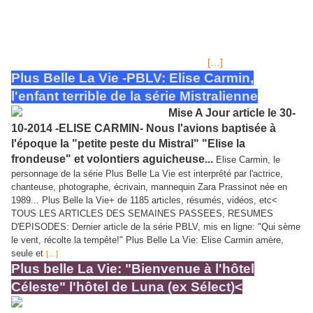
Elle a été découverte sans vie
sur le sol avec, sur le haut du corps une poudre blanche, qui s'est
avérée être de l'héroïne. C'est Patrick Nebout qui a du annoncer la mort
de sa fille à Jeanne Carmin. Elle va devoir se rendre à la morgue pour
[…]
identifier le corps de son enfant... Des analyses
Plus Belle La Vie -PBLV: Elise Carmin,
l'enfant terrible de la série Mistralienne
Mise A Jour article le 30-
10-2014 -ELISE CARMIN- Nous l'avions baptisée à
l'époque la "petite peste du Mistral" "Elise la
frondeuse" et volontiers aguicheuse...
Elise Carmin, le
personnage de la série Plus Belle La Vie est interprêté par l'actrice,
chanteuse, photographe, écrivain, mannequin Zara Prassinot née en
1989... Plus Belle la Vie+ de 1185 articles, résumés, vidéos, etc<
TOUS LES ARTICLES DES SEMAINES PASSEES, RESUMES
D'EPISODES: Dernier article de la série PBLV, mis en ligne: "Qui sème
le vent, récolte la tempête!" Plus Belle La Vie: Elise Carmin amère,
seule et
[…]
Plus belle La Vie: "Bienvenue à l'hôtel
Céleste" l'hôtel de Luna (ex Sélect)<