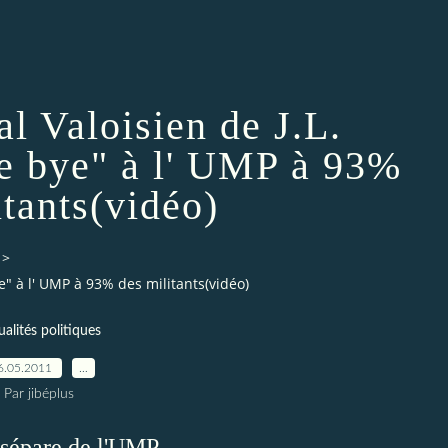
al Valoisien de J.L.
 bye" à l' UMP à 93%
itants(vidéo)
>
e" à l' UMP à 93% des militants(vidéo)
ualités politiques
6.05.2011
…
Par jibéplus
e sépare de l'UMP