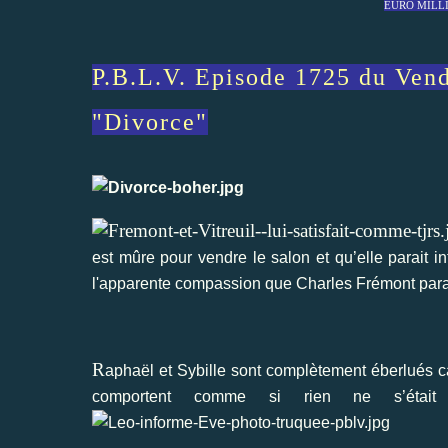
EURO MILLIO
P.B.L.V. Episode 1725 du Ven
"Divorce"
est mûre pour vendre le salon et qu’elle parait in
l'apparente compassion que Charles Frémont paraî
R
aphaël et Sybille sont complètement éberlués c
comportent comme si rien ne s’était 