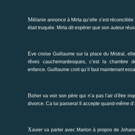
M
élanie annonce à Mirta qu’elle s’est réconciliée
était truquée. Mirta dit espèrer que son auteur réuss
E
ve croise Guillaume sur la place du Mistral, elle
rêves cauchemardesques, c’est la chambre 
enfance. Guillaume croit qu’il faut maintenant essa
B
oher va voir son père qui n’a pas l'air d'être in
divorce. Ca lui passera! Il accepte quand-même d’al
X
avier va parler avec Marlon à propos de Johan