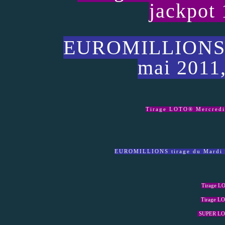
jackpot 
EUROMILLIONS ti
mai 2011,
Tirage LOTO® Mercredi 
EUROMILLIONS tirage du Mardi 1
Tirage L
Tirage L
SUPER LOT