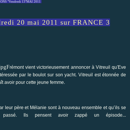
NS "Vendredi 13"MAI 2011
dredi 20 mai 2011 sur FRANCE 3
F
rémont vient victorieusement annoncer à Vitreuil qu'Eve
téressée par le boulot sur son yacht. Vitreuil est étonnée de
t avoir pour cette jeune femme.
ar leur père et Mélanie sont à nouveau ensemble et qu’ils se
passé. Ils pensent avoir zappé un épisode...