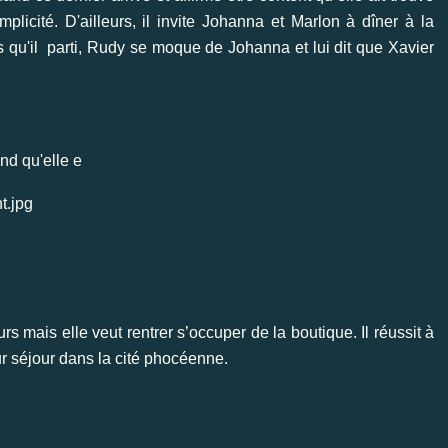
licité. D'ailleurs, il invite Johanna et Marlon à dîner à la
 qu'il parti, Rudy se moque de Johanna et lui dit que Xavier
nd qu'elle e
rs mais elle veut rentrer s’occuper de la boutique. Il réussit à
ur séjour dans la cité phocéenne.