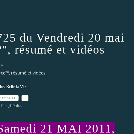
725 du Vendredi 20 mai
", résumé et vidéos
>
rce?", résumé et vidéos
lus Belle la Vie
2.05.2011
…
Par jibéplus
Samedi 21 MAI 2011,