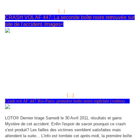
Wanda affirme à Norbert que si l’argent est chez sa fille, elle le trouvera
et tout ira bien. Thomas a eu
[…]
CRASH VOL AF 447: La seconde boîte noire retrouvée sur
site de l'accident. Images<
Info source: BFM TV 1ère chaîne française d'actualité. D'après
les déclarations des ingénieurs du BEA, le premier examen des
bandes d'enregistrements des voies dans le cockpit de l'Airbus,
des messages radios et des bruits d'ambiance laisse penser que
les éléments contenus seront exploitables et qu'ils permettront,
couplés à ceux de la bande des paramètres de vol de pouvoir
enfin connaître précisément ce qui a concouru au plongeon de
l'appareil dans l'Océan Atlantique au large des côtes du Brésil.
Cette seconde Boîte noire a été retrouvée à environ 3 900
mètres de profondeur et à une
[…]
Crash vol AF 447 Rio-Paris: première boîte noire repêchée (vidéos)
<<
LOTO® Dernier tirage Samedi le 30 Avril 2011, résultats et gains
Mystère de cet accident: Enfin l'espoir de savoir pourquoi ce crash
s'est produit? Les failles des victimes semblent satisfaites mais
attendent la suite... L'info est tombée cet après-midi, la première boîte