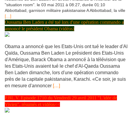
"situation room". le 03 mai 2011 à 08:27, durée 01:10
Abbottabad, garnison militaire pakistanaise A Abbottabad, la ville
[…]
Oussama Ben Laden a été tué lors d'une opération commando a
annoncé le président Obama (vidéos)
Obama a annoncé que les Etats-Unis ont tué le leader d'Al
Qaïda, Oussama Ben Laden Le président des Etats-Unis
d'Amérique, Barack Obama a annoncé à la télévision que
les Etats-Unis avaient tué le chef d'Al-Qaeda Oussama
Ben Laden dimanche, lors d'une opération commando
près de la capitale pakistanaise, Karachi. «Ce soir, je suis
en mesure d'annoncer
[…]
P.BL.V. Episode 1710 du Vendredi 29 avril 2011 "L'idée de
Vivien", résumés et vidéos<<
P.B.L.V. Episode 1710 du Vendredi 29 avril 2011 sur FRANCE 3 "idée
de Vivien" Johanna et Blanche recherchent l’enveloppe de Norbert dans
l'appartement et Johanna ne peut s'empêcher de sous-entendre que
Blanche pourrait l’avoir pris compte-tenu qu'elle la croit capable de tout.