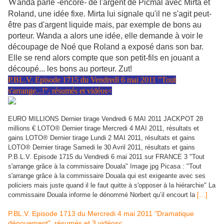
W
anda parle -encore- de l'argent de Picmal avec Mirta et
Roland, une idée fixe. Mirta lui signale qu'il ne s'agit peut-
être pas d'argent liquide mais, par exemple de bons au
porteur. Wanda a alors une idée, elle demande à voir le
découpage de Noé que Roland a exposé dans son bar.
Elle se rend alors compte que son petit-fils en jouant a
découpé... les bons au porteur. Zut!
P.BL.V. Episode 1715 du Vendredi 6 mai 2011 "Tout
s'arrange...!", résumés et vidéos<
EURO MILLIONS Dernier tirage Vendredi 6 MAI 2011 JACKPOT 28
millions € LOTO® Dernier tirage Mercredi 4 MAI 2011, résultats et
gains LOTO® Dernier tirage Lundi 2 MAI 2011, résultats et gains
LOTO® Dernier tirage Samedi le 30 Avril 2011, résultats et gains
P.B.L.V. Episode 1715 du Vendredi 6 mai 2011 sur FRANCE 3 "Tout
s'arrange grâce à la commissaire Douala" Image jpg Picasa : "Tout
s'arrange grâce à la commissaire Douala qui est exigeante avec ses
policiers mais juste quand il le faut quitte à s'opposer à la hiérarchie" La
commissaire Douala informe le dénommé Norbert qu’il encourt la
[…]
P.BL.V. Episode 1713 du Mercredi 4 mai 2011 "Dramatique
dénouement", résumés et 3 vidéos<