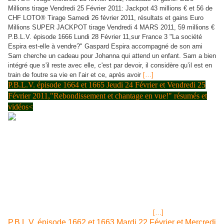
Millions tirage Vendredi 25 Février 2011: Jackpot 43 millions € et 56 de
CHF LOTO® Tirage Samedi 26 février 2011, résultats et gains Euro
Millions SUPER JACKPOT tirage Vendredi 4 MARS 2011, 59 millions €
P.B.L.V. épisode 1666 Lundi 28 Février 11,sur France 3 "La société
Espira est-elle à vendre?" Gaspard Espira accompagné de son ami
Sam cherche un cadeau pour Johanna qui attend un enfant. Sam a bien
intégré que s'il reste avec elle, c'est par devoir, il considère qu’il est en
train de foutre sa vie en l’air et ce, après avoir
[…]
P.B.L.V. épisode 1664 et 1665 Jeudi 24 Février et Vendredi 25
Février 2011,"Rebondissement et chantage en vue!" résumés et
vidéos<
LOTO® Tirage Mercredi 23 février 2011, résultats et gains. Euro
Millions tirage Vendredi 25 Février 2011: Jackpot 43 millions € et 56 de
CHF LOTO® Tirage Samedi 26 février 2011, résultats et gains P.B.L.V.
épisode 1664 Jeudi 24 Février 11,sur France 3 "Rebondissement"...
image jpg Johanna apprend de Guillaume Ledermann que ses analyses
sont catégoriques et qu'elle est enceinte... Gaspard discute avec
Johanna d'un problème, il ne pourra pas participer à des visites
d’appartement ce jeudi et car, ça n’est pas sa priorité première d’en
trouver un, ils sont photographiés par la détective
[…]
P.B.L.V. épisode 1662 et 1663 Mardi 22 Février et Mercredi