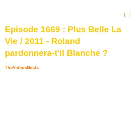
siège de la Société ESPIRA, les ouvriers retiennent toujours le patron,
Gaspard qui demande à ce qu'on le laisse partir, il promet une prime
mais ceux-ci refusent. Thomas découvre des photos de Blanche et
[…]
Episode 1669 : Plus Belle La
Vie / 2011 - Roland
pardonnera-t'il Blanche ?
TheVideosBests