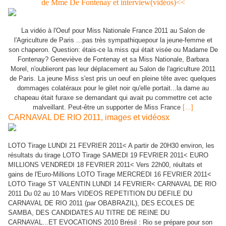
de Mme De Fontenay et interview(vidéos)<<
La vidéo à l'Oeuf pour Miss Nationale France 2011 au Salon de
l'Agriculture de Paris ...pas très sympathiquepour la jeune-femme et
son chaperon. Question: étais-ce la miss qui était visée ou Madame De
Fontenay? Geneviève de Fontenay et sa Miss Nationale, Barbara
Morel, n'oublieront pas leur déplacement au Salon de l'agriculture 2011
de Paris. La jeune Miss s'est pris un oeuf en pleine tête avec quelques
dommages colatéraux pour le gilet noir qu'elle portait...la dame au
chapeau était furaxe se demandant qui avait pu commettre cet acte
malveillant. Peut-être un supporter de Miss France
[…]
CARNAVAL DE RIO 2011, images et vidéosx
LOTO Tirage LUNDI 21 FEVRIER 2011< A partir de 20H30 environ, les
résultats du tirage LOTO Tirage SAMEDI 19 FEVRIER 2011< EURO
MILLIONS VENDREDI 18 FEVRIER 2011< Vers 22h00, réultats et
gains de l'Euro-Millions LOTO Tirage MERCREDI 16 FEVRIER 2011<
LOTO Tirage ST VALENTIN LUNDI 14 FEVRIER< CARNAVAL DE RIO
2011 Du 02 au 10 Mars VIDEOS REPETITION DU DEFILE DU
CARNAVAL DE RIO 2011 (par OBABRAZIL), DES ECOLES DE
SAMBA, DES CANDIDATES AU TITRE DE REINE DU
CARNAVAL...ET EVOCATIONS 2010 Brésil : Rio se prépare pour son