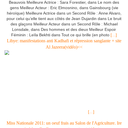
Beauvois Meilleure Actrice : Sara Forestier, dans Le nom des
gens Meilleur Acteur : Eric Elmosnino, dans Gainsbourg (vie
héroïque) Meilleure Actrice dans un Second Rôle : Anne Alvaro,
pour celui qu’elle tient aux côtés de Jean Dujardin dans Le bruit
des glaçons Meilleur Acteur dans un Second Rôle : Michael
Lonsdale, dans Des hommes et des dieux Meilleur Espoir
Féminin : Leïla Bekhti dans Tout ce qui brille (en photo
[…]
Libye: manifestations anti Kadhafi et répression sanglante + site
Al Jazeera(vidéo)<<
Sam 26 févr 2011 Crédits photo : Hussein Malla/AP À Benghazi,
le «peuple vainqueur» s'attaque déjà à la transition Réactions (3)
REPORTAGE DANS LE FIGARO - Les habitants de Benghazi
semblent pour l'instant bien trop occupés à savourer leur
nouvelle liberté pour chercher à fuir. 25 février 2011 Retour sur la
journée du 25 février en Libye Par Europe1.fr avec François
Clauss, l'envoyé spécial d'Europe 1 en Libye Publié le 25 février
2011 à 06h50 Mis à jour le 25 février 2011 à 23h09 Au dixième
jour d’insurrection, des milliers de personnes sont évacuées par
air, mer et terre. © REUTERS
[…]
Miss Nationale 2011: un oeuf frais au Salon de l'Agriculture. Ire