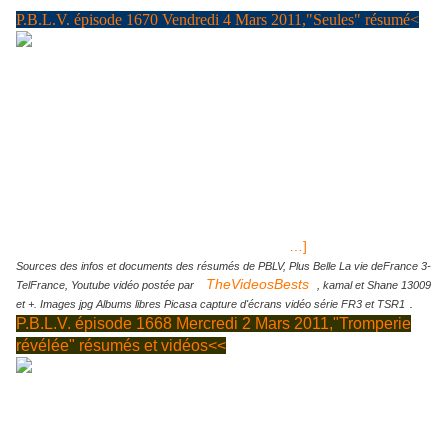
P.B.L.V. épisode 1670 Vendredi 4 Mars 2011,"Seules" résumé<
LOTO® Tirage Samedi 5 Mars 2011, résultats et gains Euro
Millions tirage Vendredi 25 Février 2011: Jackpot 43 millions € et
56 de CHF LOTO® Tirage Samedi 26 février 2011, résultats et
gains LOTO® Tirage Mercredi 2 Mars 2011, < Euro Millions
SUPER JACKPOT tirage Vendredi 4 MARS 2011, 59 millions €
P.B.L.V. Episode 1670 du Vendredi 4 mars 2011 sur France 3 "
Thomas va voir Blanche pour la rassurer suite à son dernier
entretien avec Roland, il est persuadé que son père reviendra à
de meilleurs sentiments et qu'il acceptera à nouveau de la voir.
Blanche elle, pense qu’elle ne pourra plus
[
…]
Sources des infos et documents des résumés de PBLV, Plus Belle La vie deFrance 3-
TheVideosBests
TelFrance, Youtube vidéo postée par
, kamal et Shane 13009
.
et +. Images jpg Albums libres Picasa capture d'écrans vidéo série FR3 et TSR1
P.B.L.V. épisode 1668 Mercredi 2 Mars 2011,"Tromperie
révélée" résumés et vidéos<<
Ambiance au Mistral, Johanna va découvrir le pot aux roses
grâche à une photo transmise sur son portable par Vincent
Chaumette...la crise chez Marci
épisode 1668 Mercredi 2 Mars 11, sur France 3"Tromperie révélée" Au