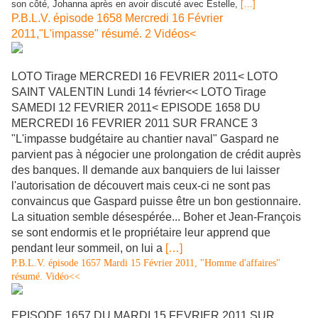
son côté, Johanna après en avoir discuté avec Estelle,
[…]
P.B.L.V. épisode 1658 Mercredi 16 Février
2011,"L'impasse" résumé. 2 Vidéos<
LOTO Tirage MERCREDI 16 FEVRIER 2011< LOTO
SAINT VALENTIN Lundi 14 février<< LOTO Tirage
SAMEDI 12 FEVRIER 2011< EPISODE 1658 DU
MERCREDI 16 FEVRIER 2011 SUR FRANCE 3
"L'impasse budgétaire au chantier naval" Gaspard ne
parvient pas à négocier une prolongation de crédit auprès
des banques. Il demande aux banquiers de lui laisser
l'autorisation de découvert mais ceux-ci ne sont pas
convaincus que Gaspard puisse être un bon gestionnaire.
La situation semble désespérée... Boher et Jean-François
se sont endormis et le propriétaire leur apprend que
pendant leur sommeil, on lui a
[…]
P.B.L.V. épisode 1657 Mardi 15 Février 2011, "Homme d'affaires"
résumé. Vidéo<<
EPISODE 1657 DU MARDI 15 FEVRIER 2011 SUR