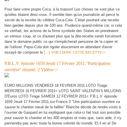
Pour faire votre propre Coca, à la maison! Les choses ne sont plus ce
qu'elles étaient direz-vous. Il semble bien qu'un journaliste ait percé le
secret de la recette du célèbre Coca-Cola. C'était pourtant une recette
bien gardée depuis plus de 100 ans. Prudence quand-même car, si cela
se vérifiait, les actions de la firme symbole des States en prendraient
un sérieux coup, et ce d'autant plus que la dite-recette serait forcément
dans le domaine public ce qui n'empêcherait personne de la copier et
de l'utiliser. Pepsi-Cola doit rigoler doucement en attendant d'avoir
essayé de composer le
[…]
VOICI DONC CETTE RECETTE<<
P.B.L.V. épisode 1659 Jeudi 17 Février 2011,"Participation
ouvrière" résumé. 2 Vidéos<<
EURO MILLIONS VENDREDI 18 FEVRIER 2011 LOTO Tirage
MERCREDI 16 FEVRIER 2011< LOTO SAINT VALENTIN 5 MILLIONS
D'Euros LOTO Tirage SAMEDI 12 FEVRIER 2011< P.B.L.V. épisode
1659 Jeudi 17 Février 2011,sur France 3 "Une participation ouvrière va
sauver le chantier naval de la faillite" Blanche décide de rendre visite à
l’ouvrier de Gaspard en lui expliquant que celui-ci fait tout son possible
pour sauver le chantier et les 400 emplois et mais que, sans aide, il n'y
parviendra pas avec toute la bonne volonté du monde. Et il en a! De