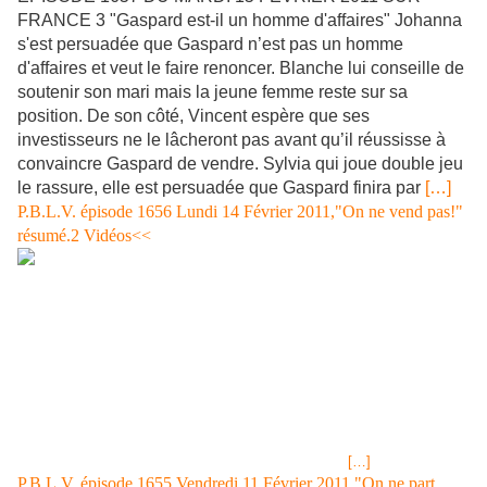
FRANCE 3 "Gaspard est-il un homme d'affaires" Johanna
s'est persuadée que Gaspard n’est pas un homme
d'affaires et veut le faire renoncer. Blanche lui conseille de
soutenir son mari mais la jeune femme reste sur sa
position. De son côté, Vincent espère que ses
investisseurs ne le lâcheront pas avant qu’il réussisse à
convaincre Gaspard de vendre. Sylvia qui joue double jeu
le rassure, elle est persuadée que Gaspard finira par
[…]
P.B.L.V. épisode 1656 Lundi 14 Février 2011,"On ne vend pas!"
résumé.2 Vidéos<<
EPISODE 1656 DU LUNDI 14 FEVRIER 2011 SUR FRANCE 3
Gaspard est dans l'expectative, d'un côté il veut vendre le chantier
naval, de l'autre il ne v"eut pas que les salariés se retrouvent sur le
carreau. Il n'a pas confiance en Vincent. Johanna croit que Vincent ne
licenciera personne, c''est pratique de se voiler la face, elle a surtout
très envie de partir faire son tour du monde...tant pis pour les
employés. Blanche n'est pas de l'avis de sa fille et elle pense que
Chaumette n'hésitera pas à supprimer les emplois dans la société s'il
rachète. Gaspard ne veut pas de licenciement et va
[…]
P.B.L.V. épisode 1655 Vendredi 11 Février 2011,"On ne part