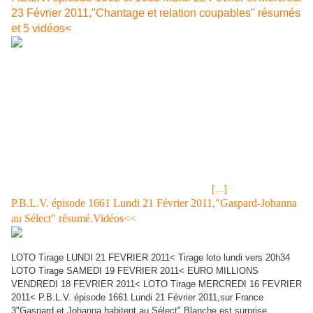
23 Février 2011,"Chantage et relation coupables" résumés
et 5 vidéos<
LOTO® Tirage Mercredi 23 février 2011, résultats et gains. LOTO
Tirage LUNDI 21 FEVRIER 2011< LOTO Tirage SAMEDI 19
FEVRIER 2011< P.B.L.V. épisode 1662 Mardi 22 Février 11,sur
France 3"Chantage affectif" de Gaspard envers Blanche
Sébastien trouve que Blanche est bizarre au réveil, il lui demande
si elle regrette cette nuit ensemble mais Johanna arrive
justement avant qu’elle ait pu lui répondre. Johanna est sidérée
que sa mère remette le couvert avec Sébastien. Djawad essaie
de se refaire financièrement par la revente des cigarettes de
contrebande. Mais Estelle est le suspecte de
[…]
P.B.L.V. épisode 1661 Lundi 21 Février 2011,"Gaspard-Johanna
au Sélect" résumé.Vidéos<<
LOTO Tirage LUNDI 21 FEVRIER 2011< Tirage loto lundi vers 20h34
LOTO Tirage SAMEDI 19 FEVRIER 2011< EURO MILLIONS
VENDREDI 18 FEVRIER 2011< LOTO Tirage MERCREDI 16 FEVRIER
2011< P.B.L.V. épisode 1661 Lundi 21 Février 2011,sur France
3"Gaspard et Johanna habitent au Sélect" Blanche est surprise,