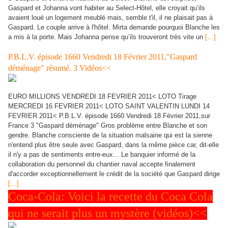
Gaspard et Johanna vont habiter au Select-Hôtel, elle croyait qu’ils
avaient loué un logement meublé mais, semble t'il, il ne plaisait pas à
Gaspard. Le couple arrive à l'hôtel. Mirta demande pourquoi Blanche les
a mis à la porte. Mais Johanna pense qu’ils trouveront très vite un
[…]
P.B.L.V. épisode 1660 Vendredi 18 Février 2011,"Gaspard
déménage" résumé. 3 Vidéos<<
EURO MILLIONS VENDREDI 18 FEVRIER 2011< LOTO Tirage
MERCREDI 16 FEVRIER 2011< LOTO SAINT VALENTIN LUNDI 14
FEVRIER 2011< P.B.L.V. épisode 1660 Vendredi 18 Février 2011,sur
France 3 "Gaspard déménage" Gros problème entre Blanche et son
gendre. Blanche consciente de la situation malsaine qui est la sienne
n'entend plus être seule avec Gaspard, dans la même pièce car, dit-elle
il n'y a pas de sentiments entre-eux... Le banquier informé de la
collaboration du personnel du chantier naval accepte finalement
d'accorder exceptionnellement le crédit de la société que Gaspard dirige
[…]
Coca-Cola: Voici la recette du Coca Cola
qui ne serait plus un mystère (vidéos)<<