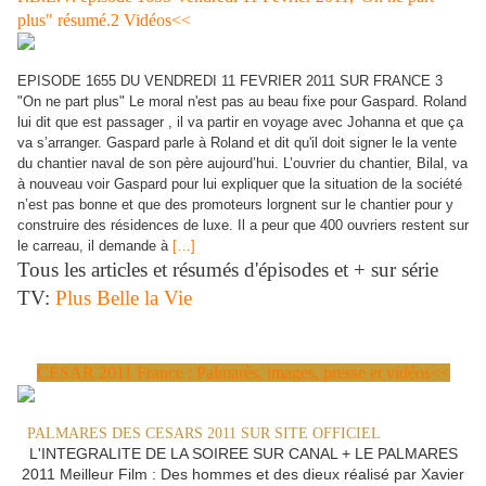
plus" résumé.2 Vidéos<<
EPISODE 1655 DU VENDREDI 11 FEVRIER 2011 SUR FRANCE 3
"On ne part plus" Le moral n'est pas au beau fixe pour Gaspard. Roland
lui dit que est passager , il va partir en voyage avec Johanna et que ça
va s’arranger. Gaspard parle à Roland et dit qu'il doit signer le la vente
du chantier naval de son père aujourd’hui. L’ouvrier du chantier, Bilal, va
à nouveau voir Gaspard pour lui expliquer que la situation de la société
n’est pas bonne et que des promoteurs lorgnent sur le chantier pour y
construire des résidences de luxe. Il a peur que 400 ouvriers restent sur
le carreau, il demande à
[…]
Tous les articles et résumés d'épisodes et + sur série
TV:
Plus Belle la Vie
CESAR 2011 France : Palmarès, images, presse et vidéos<<
<< REVOIR
PALMARES DES CESARS 2011 SUR SITE OFFICIEL
L'INTEGRALITE DE LA SOIREE SUR CANAL + LE PALMARES
2011 Meilleur Film : Des hommes et des dieux réalisé par Xavier