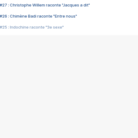
#27 : Christophe Willem raconte "Jacques a dit"
#26 : Chimène Badi raconte "Entre nous"
#25 : Indochine raconte "3e sexe"
#24 : Zaho raconte "C'est chelou"
#23 : Patrick Bruel raconte "Au café des délices"
#22 : Kyo raconte "Le chemin"
#21 : Nolwenn Leroy raconte "Cassé"
#20 : Patrick Hernandez raconte "Born to be alive"
#19 : Lorie raconte "Près de moi"
#18 : Michael Jones raconte "A nos actes manqués" (avec Jean-Jacque
#17 : Khaled raconte "Aïcha"
#16 : Corneille raconte "Parce qu'on vient de loin"