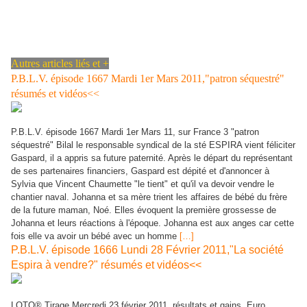
Autres articles liés et +
P.B.L.V. épisode 1667 Mardi 1er Mars 2011,"patron séquestré"
résumés et vidéos<<
P.B.L.V. épisode 1667 Mardi 1er Mars 11, sur France 3 "patron
séquestré" Bilal le responsable syndical de la sté ESPIRA vient féliciter
Gaspard, il a appris sa future paternité. Après le départ du représentant
de ses partenaires financiers, Gaspard est dépité et d'annoncer à
Sylvia que Vincent Chaumette "le tient" et qu'il va devoir vendre le
chantier naval. Johanna et sa mère trient les affaires de bébé du frère
de la future maman, Noé. Elles évoquent la première grossesse de
Johanna et leurs réactions à l'époque. Johanna est aux anges car cette
fois elle va avoir un bébé avec un homme
[…]
P.B.L.V. épisode 1666 Lundi 28 Février 2011,"La société
Espira à vendre?" résumés et vidéos<<
LOTO® Tirage Mercredi 23 février 2011, résultats et gains. Euro