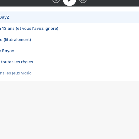
 DayZ
 a 13 ans (et vous l'avez ignoré)
e (littéralement)
im Rayan
 toutes les règles
s les jeux vidéo
us choquant de Rockstar ? - Le scandale BULLY
e plus moche de Steam
du RÊVE tourne au CAUCHEMAR
pendant 8 heures
it… à tort