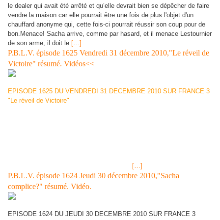
le dealer qui avait été arrêté et qu’elle devrait bien se dépêcher de faire
vendre la maison car elle pourrait être une fois de plus l'objet d'un
chauffard anonyme qui, cette fois-ci pourrait réussir son coup pour de
bon.Menace! Sacha arrive, comme par hasard, et il menace Lestournier
de son arme, il doit le
[…]
P.B.L.V. épisode 1625 Vendredi 31 décembre 2010,"Le réveil de
Victoire" résumé. Vidéos<<
EPISODE 1625 DU VENDREDI 31 DECEMBRE 2010 SUR FRANCE 3
"Le réveil de Victoire"
Victoire Lissajoux se réveille à l’hôpital, Sacha
est à son chevet. Il lui explique qu’elle a failli se faire écraser par sa
voiture. Victoire le remercie d’avoir passer la nuit auprès d’elle. Elle
pense qu’on a peut-être essayé de la tuer, c’est pour c'est pour cette
raison qu’elle est tombée. Elle pense que ça ne peut-être que
Lestournier qui il lui met la pression pour qu'elle trouve un acheteur pour
la maison de Léonard. Luna présente son amie de jeunesse, Rebecca à
Mélanie. Rebecca explique à Luna que son
[…]
P.B.L.V. épisode 1624 Jeudi 30 décembre 2010,"Sacha
complice?" résumé. Vidéo.
EPISODE 1624 DU JEUDI 30 DECEMBRE 2010 SUR FRANCE 3