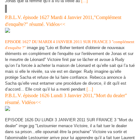
Jonas que la femme qu’il a vu la veille au
[…]
P.B.L.V. épisode 1627 Mardi 4 Janvier 2011,"Complément
d'enquête?" résumé. Vidéos<<
EPISODE 1627 DU MARDI 4 JANVIER 2011 SUR FRANCE 3 "complément
d'enquête ?"
image jpg "Léo et Boher tentent d'obtenir de nouveaux
éléments en complément de l'enquête sur l'enlèvement de Jonas et sur
le meurtre de Léonard" Victoire finit par se lâcher et avoue à Rudy
qu’on l’a forcée à acheter la maison de Léonard et qu’elle sait qui l’a tué
mais si elle le révèle, sa vie est en danger. Rudy imagine qu’elle
protège Sacha et refuse de lui faire confiance. Rebecca annonce à
Sacha qu’elle veut entamer une procédure de divorce, il dit qu'il est
d’accord... Elle croit qu’il lui a menti pendant
[…]
P.B.L.V. épisode 1626 Lundi 3 Janvier 2011,"Mort du dealer"
résumé. Vidéos<<
EPISODE 1626 DU LUNDI 3 JANVIER 2011 SUR FRANCE 3 "Mort du
dealer" imge jpg "Lestournier menace Victoire, il a fait tuer le dealer
dans sa prison...elle opourrait être la prochaine" Victoire va sortir et
l'abominable Lestournier arrive pour lui apprendre qu’il a fait tuer Laurent