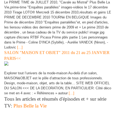
Le PRIME TIME de JUILLET 2010, "Cavale au Mistral" Plus Belle La
Vie,prime-time "Enquêtes parallèles" images-vidéos le 17 décembre
2010 Tirage LOTO® Mercredi 15 décembre 2010,résultats et gains LE
PRIME DE DECEMBRE 2010 TOURNé EN BELGIQUE Images du
Prime de décembre 2010 "Enquêtes parralèlles"et, en pied d'articles,
les liensou vidéos des derniers prime de 2009 et + Le prime 2010 de
décembre , un beua cadeau de la TV du service public! image jpg
capture d'écrans RTBF Picasa Prime pblv partie 1 Les personnages
dans le Prime - Coline D’INCA (Sybille), - Aurélie VANECK (Ninon), -
Ludovic
[…]
SALON "MAISON ET OBJET" 2011 du 21 au 25 JANVIER
PARIS<<
Explorer tout l’univers de la mode-maison Au-delà d’un salon,
MAISON&OBJET est le pôle d’attraction de tous professionnels.
Design, mode-maison, objet, arts de la table… SITE WEB OFFICIEL
DU SALON <<< DE LA DECORATION, EN PARTICULIER: Côté déco
se met en 4 avec : « Références » autour
[…]
Tous les articles et résumés d'épisodes et + sur série
TV:
Plus Belle la Vie