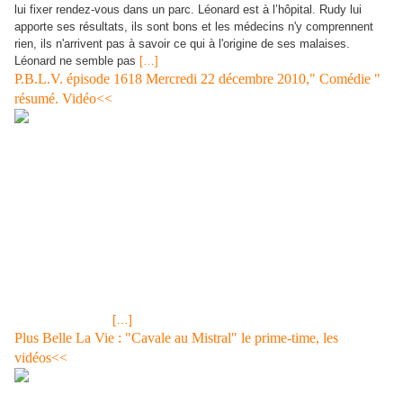
lui fixer rendez-vous dans un parc. Léonard est à l’hôpital. Rudy lui
apporte ses résultats, ils sont bons et les médecins n'y comprennent
rien, ils n'arrivent pas à savoir ce qui à l'origine de ses malaises.
Léonard ne semble pas
[…]
P.B.L.V. épisode 1618 Mercredi 22 décembre 2010," Comédie "
résumé. Vidéo<<
Tirage LOTO® Lundi 20 décembre 2010, résultats et gains<<
EPISODE 1618 DU MERCREDI 22 DECEMBRE 2010 SUR
FRANCE 3 "Comédie" Rudy a pris le p'tit déj avec son grand-
père. Celui-ci ne va pas bien et finit par faire un
malaise.L'abominable Lestournier demande à Victoire pour
combien de temps en a encore Léonard avec ce qu'elle a versé
dans son verre, réponse deux à trois semaines. Elle demande
quand Jonas sera libéré, quelques jours répond-t'il. A l'hôpitaln de
la Timone, Rudy souhaite que son grand-père reste en
observation et que des examens soient effectués, mais ce
dernier refuse et
[…]
Plus Belle La Vie : "Cavale au Mistral" le prime-time, les
vidéos<<