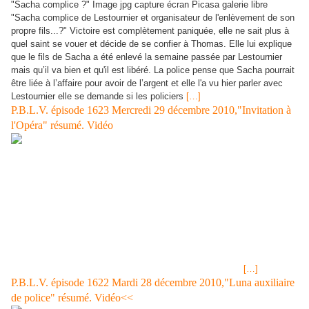
"Sacha complice ?" Image jpg capture écran Picasa galerie libre
"Sacha complice de Lestournier et organisateur de l'enlèvement de son
propre fils...?" Victoire est complètement paniquée, elle ne sait plus à
quel saint se vouer et décide de se confier à Thomas. Elle lui explique
que le fils de Sacha a été enlevé la semaine passée par Lestournier
mais qu’il va bien et qu'il est libéré. La police pense que Sacha pourrait
être liée à l’affaire pour avoir de l’argent et elle l'a vu hier parler avec
Lestournier elle se demande si les policiers
[…]
P.B.L.V. épisode 1623 Mercredi 29 décembre 2010,"Invitation à
l'Opéra" résumé. Vidéo
SUPER LOTO® tirage du 31 décembre 2010 jackpot 10 millions
d'euros<< Tirage LOTO® de Mercredi 29 décembre 2010 résultats et
gains<< EPISODE 1623 DU MERCREDI 29 DECEMBRE 2010 SUR
FRANCE 3 "Invitation à l'Opéra" Mirta découvre que Rudy a dormi dans
la chambre occupée par sa mère. L’enterrement de Léonard a lieu
aujourd'hui et Rudy parle à Luna de son absence qui lui a fait mal quand
il était enfant. Céline est avec l'avocate de Laurent, le dealer de Luna.
Elle le questionne afin d'en savoir plus sur la fameuse chevalière
reconnue par son ex "cliente". C’est un coup monté selon
[…]
P.B.L.V. épisode 1622 Mardi 28 décembre 2010,"Luna auxiliaire
de police" résumé. Vidéo<<