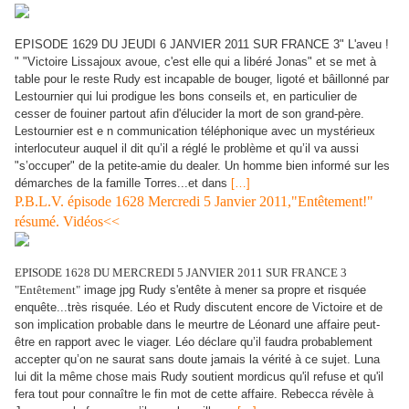
EPISODE 1629 DU JEUDI 6 JANVIER 2011 SUR FRANCE 3" L'aveu !
" "Victoire Lissajoux avoue, c'est elle qui a libéré Jonas" et se met à
table pour le reste Rudy est incapable de bouger, ligoté et bâillonné par
Lestournier qui lui prodigue les bons conseils et, en particulier de
cesser de fouiner partout afin d'élucider la mort de son grand-père.
Lestournier est e n communication téléphonique avec un mystérieux
interlocuteur auquel il dit qu’il a réglé le problème et qu’il va aussi
"s’occuper" de la petite-amie du dealer. Un homme bien informé sur les
démarches de la famille Torres...et dans
[…]
P.B.L.V. épisode 1628 Mercredi 5 Janvier 2011,"Entêtement!"
résumé. Vidéos<<
EPISODE 1628 DU MERCREDI 5 JANVIER 2011 SUR FRANCE 3
"Entêtement"
image jpg Rudy s'entête à mener sa propre et risquée
enquête...très risquée. Léo et Rudy discutent encore de Victoire et de
son implication probable dans le meurtre de Léonard une affaire peut-
être en rapport avec le viager. Léo déclare qu’il faudra probablement
accepter qu’on ne saurat sans doute jamais la vérité à ce sujet. Luna
lui dit la même chose mais Rudy soutient mordicus qu'il refuse et qu'il
fera tout pour connaître le fin mot de cette affaire. Rebecca révèle à