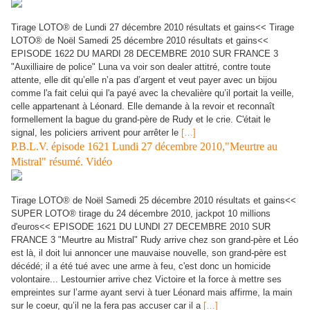
Tirage LOTO® de Lundi 27 décembre 2010 résultats et gains<< Tirage
LOTO® de Noël Samedi 25 décembre 2010 résultats et gains<<
EPISODE 1622 DU MARDI 28 DECEMBRE 2010 SUR FRANCE 3
"Auxilliaire de police" Luna va voir son dealer attitré, contre toute
attente, elle dit qu’elle n’a pas d’argent et veut payer avec un bijou
comme l'a fait celui qui l'a payé avec la chevalière qu’il portait la veille,
celle appartenant à Léonard. Elle demande à la revoir et reconnaît
formellement la bague du grand-père de Rudy et le crie. C'était le
signal, les policiers arrivent pour arrêter le
[…]
P.B.L.V. épisode 1621 Lundi 27 décembre 2010,"Meurtre au
Mistral" résumé. Vidéo
Tirage LOTO® de Noël Samedi 25 décembre 2010 résultats et gains<<
SUPER LOTO® tirage du 24 décembre 2010, jackpot 10 millions
d'euros<< EPISODE 1621 DU LUNDI 27 DECEMBRE 2010 SUR
FRANCE 3 "Meurtre au Mistral" Rudy arrive chez son grand-père et Léo
est là, il doit lui annoncer une mauvaise nouvelle, son grand-père est
décédé; il a été tué avec une arme à feu, c'est donc un homicide
volontaire... Lestournier arrive chez Victoire et la force à mettre ses
empreintes sur l’arme ayant servi à tuer Léonard mais affirme, la main
sur le coeur, qu’il ne la fera pas accuser car il a
[…]