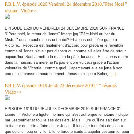
P.B.L.V. épisode 1620 Vendredi 24 décembre 2010,"Père Noël "
résumé. Vidéo<<
EPISODE 1620 DU VENDREDI 24 DECEMBRE 2010 SUR FRANCE
3"Père noël, le retour de Jonas" Image jpg "Père-Noël au bar du
Mistral" qui se cache sous cet habit? Et Jonas est libéré grâce à
Victoire... Rebecca est finalement d'accord pour préparer le réveillon
comme si Jonas n'avait pas disparu ou comme s'il allait être de retour
aujourd'hui. Sacha mettra la main à la pâte, lui aussi. Et ...Jonas rentre
dans la maison, sa mère ne l'a pas encore vu ceci grâce à l'action
volontaire de Victoria...comme quoi. L'apercevant elle se jette à son
cou et l'embrasse amoureusement. Jonas explique à Boher,
[…]
P.B.L.V. épisode 1619 Jeudi 23 décembre 2010," " résumé.
Vidéo<<
EPISODE 1619 DU JEUDI 23 DECEMBRE 2010 SUR FRANCE 3"
Libéré ! " Victoire a ligoté l’homme qui n'est autre que le notaire indiqué
par Lestournier et fouille ses dossiers. Mais il jure qu’il ne sait rien sur
l'initiateur de cette affaire ni sur Jonas. Il lui parle toutefois de locaux
que celui-ci loue en ville. Elle le force ensuite à appeler Lestournier pour