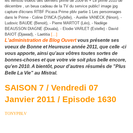
les liensou vidéos des derniers prime de 2009 et + Le prime 2010 de
décembre , un beua cadeau de la TV du service public! image jpg
capture d'écrans RTBF Picasa Prime pblv partie 1 Les personnages
dans le Prime - Coline D’INCA (Sybille), - Aurélie VANECK (Ninon), -
Ludovic BAUDE (Benoit), - Pierre MARTOT (Léo), - Nadège
BEAUSSON DIAGNE (Douala), - Elodie VARLET (Estelle) - David
BAIOT (Djawad), - Laetitia
[…]
L'administration de Blog Ouvert
vous présente ses
voeux de Bonne et Heureuse année 2011, que celle -ci
vous apporte, ainsi qu'aux vôtres toutes sortes de
bonnes-choses et que votre vie soit plus belle encore,
qu'en 2010. A bientôt, pour d'autres résumés de "Plus
Belle La Vie" au Mistral.
SAISON 7 / Vendredi 07
Janvier 2011 / Episode 1630
TONYPBLV