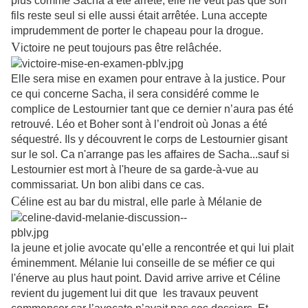
plus comme Sacha a été arrêté, elle ne veut pas que son
fils reste seul si elle aussi était arrêtée. Luna accepte
imprudemment de porter le chapeau pour la drogue.
V
ictoire ne peut toujours pas être relâchée.
Elle sera mise en examen pour entrave à la justice. Pour
ce qui concerne Sacha, il sera considéré comme le
complice de Lestournier tant que ce dernier n’aura pas été
retrouvé. Léo et Boher sont à l’endroit où Jonas a été
séquestré. Ils y découvrent le corps de Lestournier gisant
sur le sol. Ca n'arrange pas les affaires de Sacha...sauf si
Lestournier est mort à l'heure de sa garde-à-vue au
commissariat. Un bon alibi dans ce cas.
C
éline est au bar du mistral, elle parle à Mélanie de
la jeune et jolie avocate qu’elle a rencontrée et qui lui plait
éminemment. Mélanie lui conseille de se méfier ce qui
l'énerve au plus haut point. David arrive arrive et Céline
revient du jugement lui dit que les travaux peuvent