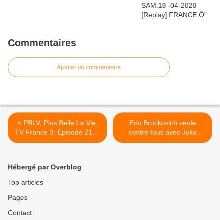
Commentaires
Ajouter un commentaire
< PBLV, Plus Belle La Vie,
Erin Brockovich seule
TV France 3: Episode 2150
contre tous avec Julia
du Vendredi 18 Janvier
Roberts. FRANCE2
2013 "catastrophe
Dimanche 20 janvier 2013.
ambulante", résumé imagé
Vidéo >
Hébergé par Overblog
et vidéo
Top articles
Pages
Contact