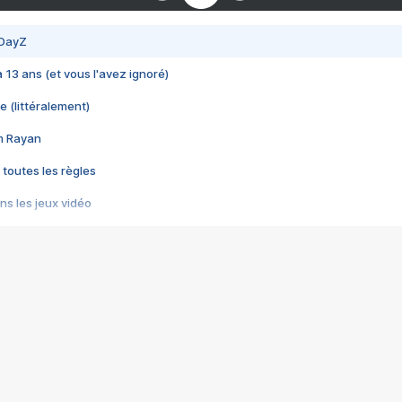
 DayZ
 a 13 ans (et vous l'avez ignoré)
e (littéralement)
im Rayan
 toutes les règles
s les jeux vidéo
us choquant de Rockstar ? - Le scandale BULLY
e plus moche de Steam
du RÊVE tourne au CAUCHEMAR
pendant 8 heures
it… à tort
umiliés par un jeu vidéo