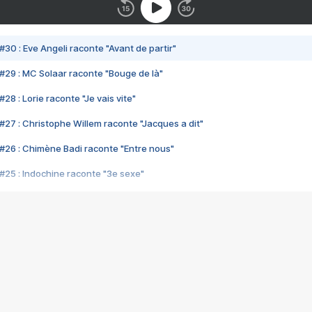
#30 : Eve Angeli raconte "Avant de partir"
#29 : MC Solaar raconte "Bouge de là"
28 : Lorie raconte "Je vais vite"
#27 : Christophe Willem raconte "Jacques a dit"
#26 : Chimène Badi raconte "Entre nous"
#25 : Indochine raconte "3e sexe"
#24 : Zaho raconte "C'est chelou"
#23 : Patrick Bruel raconte "Au café des délices"
#22 : Kyo raconte "Le chemin"
#21 : Nolwenn Leroy raconte "Cassé"
#20 : Patrick Hernandez raconte "Born to be alive"