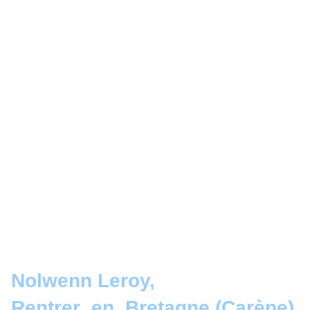
Nolwenn Leroy,
Rentrer_en_Bretagne (Carène)