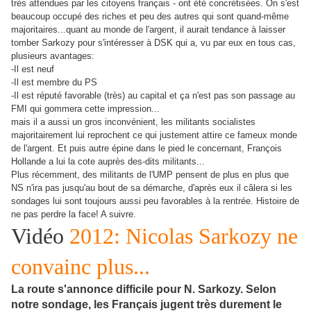
très attendues par les citoyens français - ont été concrétisées. On s'est
beaucoup occupé des riches et peu des autres qui sont quand-même
majoritaires...quant au monde de l'argent, il aurait tendance à laisser
tomber Sarkozy pour s'intéresser à DSK qui a, vu par eux en tous cas,
plusieurs avantages:
-Il est neuf
-Il est membre du PS
-Il est réputé favorable (très) au capital et ça n'est pas son passage au
FMI qui gommera cette impression...
mais il a aussi un gros inconvénient, les militants socialistes
majoritairement lui reprochent ce qui justement attire ce fameux monde
de l'argent. Et puis autre épine dans le pied le concernant, François
Hollande a lui la cote auprès des-dits militants...
Plus récemment, des militants de l'UMP pensent de plus en plus que
NS n'ira pas jusqu'au bout de sa démarche, d'après eux il câlera si les
sondages lui sont toujours aussi peu favorables à la rentrée. Histoire de
ne pas perdre la face! A suivre.
Vidéo
2012: Nicolas Sarkozy ne
convainc plus...
La route s'annonce difficile pour N. Sarkozy. Selon
notre sondage, les Français jugent très durement le