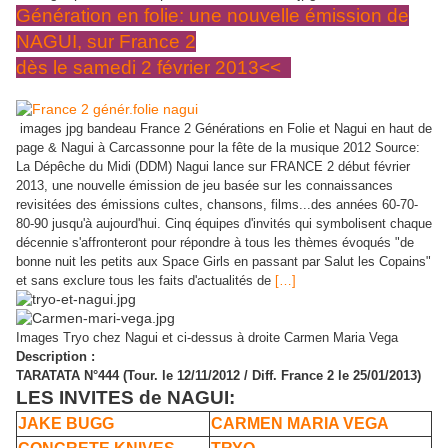
Génération en folie: une nouvelle émission de
NAGUI, sur France 2
dès le samedi 2 février 2013<<
images jpg bandeau France 2 Générations en Folie et Nagui en haut de
page & Nagui à Carcassonne pour la fête de la musique 2012 Source:
La Dépêche du Midi (DDM) Nagui lance sur FRANCE 2 début février
2013, une nouvelle émission de jeu basée sur les connaissances
revisitées des émissions cultes, chansons, films...des années 60-70-
80-90 jusqu'à aujourd'hui. Cinq équipes d'invités qui symbolisent chaque
décennie s'affronteront pour répondre à tous les thèmes évoqués "de
bonne nuit les petits aux Space Girls en passant par Salut les Copains"
et sans exclure tous les faits d'actualités de
[…]
Images Tryo chez Nagui et ci-dessus à droite Carmen Maria Vega
Description :
TARATATA N°444 (Tour. le 12/11/2012 / Diff. France 2 le 25/01/2013)
LES INVITES de NAGUI:
JAKE BUGG
CARMEN MARIA VEGA