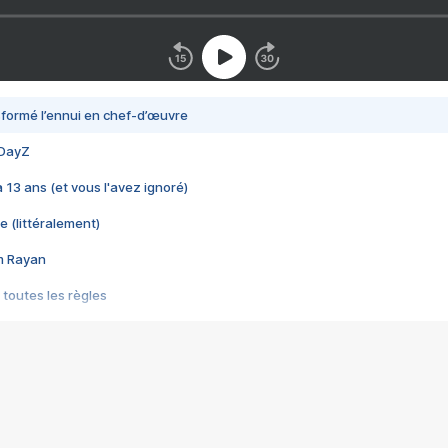
nsformé l’ennui en chef-d’œuvre
 DayZ
 a 13 ans (et vous l'avez ignoré)
e (littéralement)
im Rayan
 toutes les règles
s les jeux vidéo
us choquant de Rockstar ? - Le scandale BULLY
e plus moche de Steam
du RÊVE tourne au CAUCHEMAR