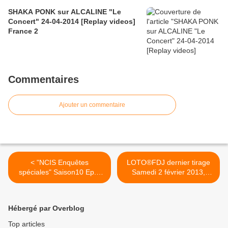
SHAKA PONK sur ALCALINE "Le
Concert" 24-04-2014 [Replay videos]
France 2
Commentaires
Ajouter un commentaire
< "NCIS Enquêtes
LOTO®FDJ dernier tirage
spéciales" Saison10 Ep.2
Samedi 2 février 2013,
"Le chemin de la guérison",
jackpot 2 millions d'euros,
sur M6 le vendredi 25
résultats & gains >
janvier 2013
Hébergé par Overblog
Top articles