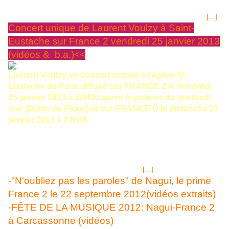
shows présentés ce soir, la grande illusion des Devils, les acrobaties
aériennes de Super Silva, la peinture sur sable de Felipe Mejas, le
[…]
Concert unique de Laurent Voulzy à Saint-
Eustache sur France 2 vendredi 25 janvier 2013
(vidéos & b.a.)<<
Laurent Voulzy en concert unique à l'église St
Eustache de Paris diffusé sur FRANCE 2 le Vendredi
25 janvier 2013 à 22H30 après le policier du vendredi
soir (Dame de Pique) et sur FRANCE Ô le dimanche 27
janvier 2013 à 23H35
Résumé du progr concert: Avec l'album
"Lys & Love", Laurent Voulzy voyage en terre de France, à l'époque de
l'amour courtois, de Charles d'Orléans et de la guerre de Cent Ans. Le
cadre de l'église Saint-Eustache, à Paris, se prête admirablement à
cette évocation nuancée et poétique. Des interviews inédites émaillent
ce rendez-vous insolite, qui permet au public
[…]
-"N'oubliez pas les paroles" de Nagui, le prime
France 2 le 22 septembre 2012(vidéos extraits)
-FÊTE DE LA MUSIQUE 2012: Nagui-France 2
à Carcassonne (vidéos)