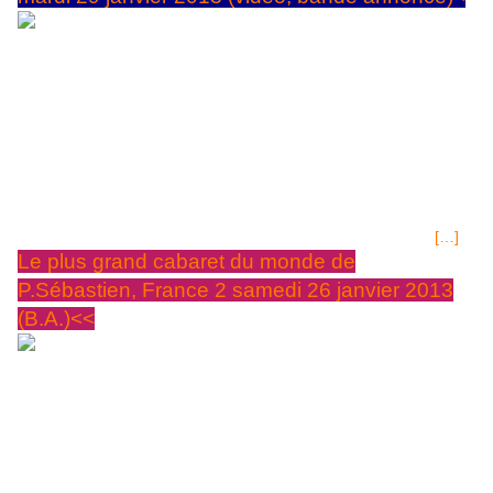
FILM D'AVENTURE DE JAMES BOND SUR FRANCE 2
MARDI 29 JANVIER 2013 à 20H45. titre "Meurs un
autre jour"
Sorti en 2002, durée 2H10. Avec :Pierce Brosnan,
Halle Berry, Toby Stephens... Titre original : "Die Another Day"
Résumé source Wikipédia: James Bond est en mission en Corée
du Nord suite à une enquête sur des armes et des diamants de
contrebande. Mais quelqu'un le trahit et il se fait capturer, puis
torturer. Un an plus tard, il est relâché lors d'un échange contre
Zao, l'un des trafiquants, le seul qui connaît l'identité du traître.
Abandonné par le MI6, Bond mène son enquête en solo de
[…]
Le plus grand cabaret du monde de
P.Sébastien, France 2 samedi 26 janvier 2013
(B.A.)<<
LE PLUS GRAND CABARET DU 26 JANVIER 2013 sur FRANCE 2 à
20H45 Les invités: Philippe Geluck, Franck Dubosc, Aurélie Vaneck,
Pascal Obispo, Anny Duperey... Résumé de la production:Patrick
Sébastien s’est entouré de nombreux invités, chanteurs, comédiens et
humoristes pour célébrer une soirée pimentée de sessions
humoristiques et de visuels spectaculaires. Il reçoit des artistes de
tous horizons venus présenter leur spectacle et leurs talents. Parmi les