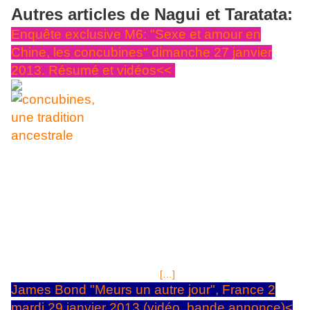
Autres articles de Nagui et Taratata:
Enquête exclusive M6: "Sexe et amour en
Chine, les concubines" dimanche 27 janvier
2013. Résumé et vidéos<<
"Avoir une concubine,
une question de standing!"
image jpg haut de page , capture d'écran vidéo une concubine
qui habite Hong-Kong. Son statut officieux lui permet également
d'envoyer de l'argent à ses parents qui ne sont pas enchantés de
la situation de leur fille, mais celà aide à vivre dans la campagne
natale de la demoiselle...un univers qui tranche avec celui que lui
offre son"bienfaiteur"... Bernard de La Villadière propose ce
dimanche 27 janvier 2013 sur M6 à partir de 23H00, un dossier
délicat pour la Chine: celui des concubines ou "petites épouses"
ou "seconde femme (Ernai)", une
[…]
James Bond "Meurs un autre jour", France 2
mardi 29 janvier 2013 (vidéo, bande annonce)<