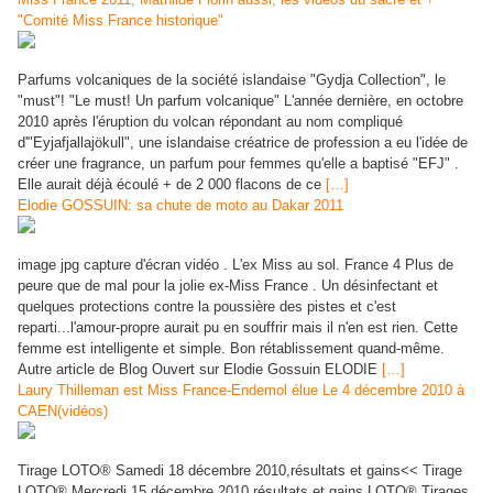
"Comité Miss France historique"
Parfums volcaniques de la société islandaise "Gydja Collection", le
"must"! "Le must! Un parfum volcanique" L'année dernière, en octobre
2010 après l'éruption du volcan répondant au nom compliqué
d'"Eyjafjallajökull", une islandaise créatrice de profession a eu l'idée de
créer une fragrance, un parfum pour femmes qu'elle a baptisé "EFJ" .
Elle aurait déjà écoulé + de 2 000 flacons de ce
[…]
Elodie GOSSUIN: sa chute de moto au Dakar 2011
image jpg capture d'écran vidéo . L'ex Miss au sol. France 4 Plus de
peure que de mal pour la jolie ex-Miss France . Un désinfectant et
quelques protections contre la poussière des pistes et c'est
reparti...l'amour-propre aurait pu en souffrir mais il n'en est rien. Cette
femme est intelligente et simple. Bon rétablissement quand-même.
Autre article de Blog Ouvert sur Elodie Gossuin ELODIE
[…]
Laury Thilleman est Miss France-Endemol élue Le 4 décembre 2010 à
CAEN(vidéos)
Tirage LOTO® Samedi 18 décembre 2010,résultats et gains<< Tirage
LOTO® Mercredi 15 décembre 2010,résultats et gains LOTO® Tirages