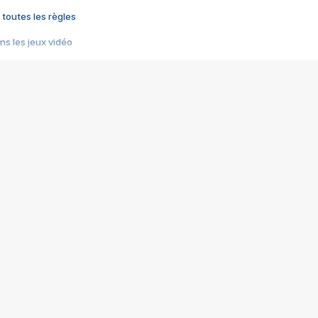
 toutes les règles
s les jeux vidéo
us choquant de Rockstar ? - Le scandale BULLY
e plus moche de Steam
du RÊVE tourne au CAUCHEMAR
pendant 8 heures
it… à tort
umiliés par un jeu vidéo
ire - Final Fantasy 8
ti un empire - Age of Empires
story DOFUS
tard, il crée l'un des pires jeux de tous les temps, MindsEye.