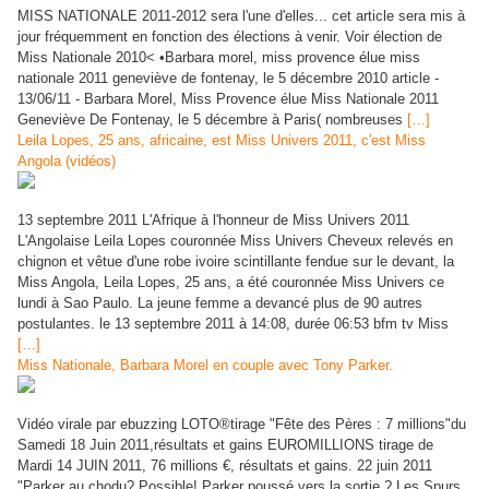
MISS NATIONALE 2011-2012 sera l'une d'elles... cet article sera mis à
jour fréquemment en fonction des élections à venir. Voir élection de
Miss Nationale 2010< •Barbara morel, miss provence élue miss
nationale 2011 geneviève de fontenay, le 5 décembre 2010 article -
13/06/11 - Barbara Morel, Miss Provence élue Miss Nationale 2011
Geneviève De Fontenay, le 5 décembre à Paris( nombreuses
[…]
Leila Lopes, 25 ans, africaine, est Miss Univers 2011, c'est Miss
Angola (vidéos)
13 septembre 2011 L'Afrique à l'honneur de Miss Univers 2011
L'Angolaise Leila Lopes couronnée Miss Univers Cheveux relevés en
chignon et vêtue d'une robe ivoire scintillante fendue sur le devant, la
Miss Angola, Leila Lopes, 25 ans, a été couronnée Miss Univers ce
lundi à Sao Paulo. La jeune femme a devancé plus de 90 autres
postulantes. le 13 septembre 2011 à 14:08, durée 06:53 bfm tv Miss
[…]
Miss Nationale, Barbara Morel en couple avec Tony Parker.
Vidéo virale par ebuzzing LOTO®tirage "Fête des Pères : 7 millions"du
Samedi 18 Juin 2011,résultats et gains EUROMILLIONS tirage de
Mardi 14 JUIN 2011, 76 millions €, résultats et gains. 22 juin 2011
"Parker au chodu? Possible! Parker poussé vers la sortie ? Les Spurs