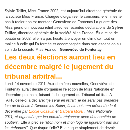
Sylvie Tellier, Miss France 2002, est aujourd’hui directrice générale de
la société Miss France. Chargée d’organiser le concours, elle n’hésite
pas à tacler son ex-mentor : Geneviève de Fontenay.
La guerre des
Miss prend un nouveau relief avec les récentes déclarations de
Sylvie
Tellier
, directrice générale de la société Miss France. Élue reine de
beauté en 2002, elle n’a pas hésité à envoyer un clin d’œil tout en
malice à celle qui l’a formée et accompagnée dans son ascension au
sein de la société Miss France :
Geneviève de Fontenay
Les deux élections auront lieu en
décembre malgré le jugement du
tribunal arbitral...
Lundi 14 novembre 2011: Aux dernières nouvelles, Geneviève de
Fontenay aurait décidé d'organiser l'élection de Miss Nationale en
décembre prochain, faisant fi du jugement du Tribunal arbitral. A
l'AFP, celle-ci a déclaré:
"je serai en retrait, je ne serai pas présente
lors de la finale à Divonne-les-Bains, finale qui sera présentée le 4
décembre par
Elodie Gossuin
et
Barbara Morel
, Miss Nationale
2011, et organisée par les comités régionaux avec des comités de
soutien"
. Elle a précisé
"Mon nom et mon logo ne figureront pas sur
les écharpes".
Que risque t'elle? Elle risque simplement de devoir