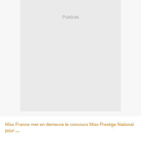
Publicité
Miss France met en demeure le concours Miss Prestige National
pour
...
La Voix pour les femmes
-
‎Il y a 14 heures ‎