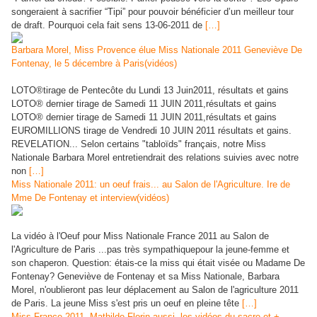
songeraient à sacrifier “Tipi” pour pouvoir bénéficier d’un meilleur tour
de draft. Pourquoi cela fait sens 13-06-2011 de
[…]
Barbara Morel, Miss Provence élue Miss Nationale 2011 Geneviève De
Fontenay, le 5 décembre à Paris(vidéos)
LOTO®tirage de Pentecôte du Lundi 13 Juin2011, résultats et gains
LOTO® dernier tirage de Samedi 11 JUIN 2011,résultats et gains
LOTO® dernier tirage de Samedi 11 JUIN 2011,résultats et gains
EUROMILLIONS tirage de Vendredi 10 JUIN 2011 résultats et gains.
REVELATION... Selon certains "tabloïds" français, notre Miss
Nationale Barbara Morel entretiendrait des relations suivies avec notre
non
[…]
Miss Nationale 2011: un oeuf frais... au Salon de l'Agriculture. Ire de
Mme De Fontenay et interview(vidéos)
La vidéo à l'Oeuf pour Miss Nationale France 2011 au Salon de
l'Agriculture de Paris ...pas très sympathiquepour la jeune-femme et
son chaperon. Question: étais-ce la miss qui était visée ou Madame De
Fontenay? Geneviève de Fontenay et sa Miss Nationale, Barbara
Morel, n'oublieront pas leur déplacement au Salon de l'agriculture 2011
de Paris. La jeune Miss s'est pris un oeuf en pleine tête
[…]
Miss France 2011, Mathilde Florin aussi, les vidéos du sacre et +