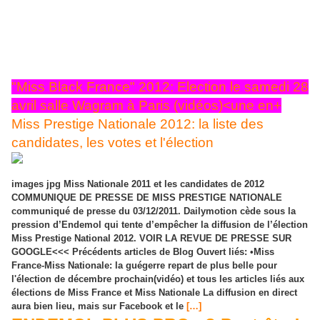
La société de production Endemol et la Société Miss France
ont adressé samedi des mises en demeure aux
organisateurs du concours Miss Prestige National, sous
l'égide des fidèles de Geneviève de Fontenay, prévu
dimanche au lendemain de la finale Miss ...
"Miss Black France" 2012: Election le samedi 28
avril salle Wagram à Paris (vidéos)<une en+
Miss Prestige Nationale 2012: la liste des
candidates, les votes et l'élection
images jpg Miss Nationale 2011 et les candidates de 2012
COMMUNIQUE DE PRESSE DE MISS PRESTIGE NATIONALE
communiqué de presse du 03/12/2011. Dailymotion cède sous la
pression d’Endemol qui tente d’empêcher la diffusion de l’élection
Miss Prestige National 2012. VOIR LA REVUE DE PRESSE SUR
GOOGLE<<< Précédents articles de Blog Ouvert liés: •Miss
France-Miss Nationale: la guégerre repart de plus belle pour
l'élection de décembre prochain(vidéo) et tous les articles liés aux
élections de Miss France et Miss Nationale La diffusion en direct
aura bien lieu, mais sur Facebook et le
[…]