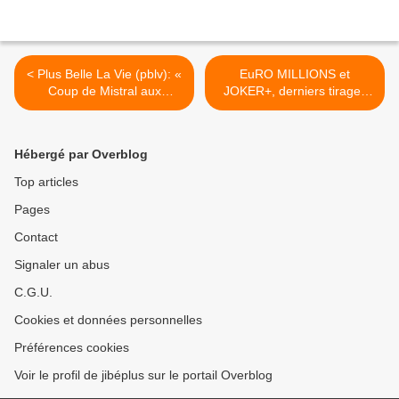
< Plus Belle La Vie (pblv): «
EuRO MILLIONS et
Coup de Mistral aux
JOKER+, derniers tirages
Mureaux », un prime-time
Vendredi 2 Décembre 2011.
en tournage en novembre
Résultats et gains >
2011.
Hébergé par Overblog
Top articles
Pages
Contact
Signaler un abus
C.G.U.
Cookies et données personnelles
Préférences cookies
Voir le profil de jibéplus sur le portail Overblog