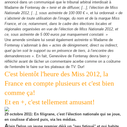
annoncé dans un communiqué que le tribunal arbitral interdisait à
Madame de Fontenay de
« tenir et de diffuser, [...], l’élection de Miss
Nationale 2012, [...], sous astreinte de 100 000 € »
, et lui ordonnait
« de
s’abstenir de toute utilisation de l’image, du nom et de la marque Miss
France, et ce, notamment, dans le cadre des élections locales et
régionales organisées en vue de l’élection de Miss Nationale 2012, et
ce, sous astreinte de 5 000 euros par manquement constaté. »
Une amende similaire lui serait également astreinte si Madame de
Fontenay s’adonnait à des
« actes de dénigrement, direct ou indirect,
quel qu’en soit le support ou en présence de tiers, à l’encontre des
demanderesses »
. En fait, Geneviève de Fontenay devra bien y
réfléchir avant de lâcher un commentaire acerbe comme on a coûtume
de l'entendre le faire sur les plateaux de TV. Dur!
C'est bientôt l'heure des Miss 2012, la
France en compte plusieurs et c'est bien
comme ça!
Et en +, c'est tellement amusant!
29 octobre 2011: En filigrane, c'est l'élection nationale qui se joue,
en coulisse d'abord puis, via les médias.
A
lain Delon un jeune premier déjà un "peu fatigué" et qui habite