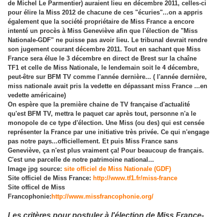
de Michel Le Parmentier) auraient lieu en décembre 2011, celles-ci
pour élire la Miss 2012 de chacune de ces "écuries"...on a appris
également que la société propriétaire de Miss France a encore
intenté un procès à Miss Geneviève afin que l'élection de "Miss
Nationale-GDF" ne puisse pas avoir lieu. Le tribunal devrait rendre
son jugement courant décembre 2011. Tout en sachant que Miss
France sera élue le 3 décembre en direct de Brest sur la chaîne
TF1 et celle de Miss Nationale, le lendemain soit le 4 décembre,
peut-être sur BFM TV comme l'année dernière...
( l'année dernière,
miss nationale avait pris la vedette en dépassant miss France ...en
vedette américaine)
On espère que la première chaine de TV française d'actualité
qu'est BFM TV, mettra le paquet car après tout, personne n'a le
monopole de ce type d'élection. Une Miss (ou des) qui est censée
représenter la France par une initiative très privée. Ce qui n'engage
pas notre pays...officiellement. Et puis Miss France sans
Geneviève, ça n'est plus vraiment ça! Pour beaucoup de français.
C'est une parcelle de notre patrimoine national...
Image jpg source:
site officiel de Miss Nationale (GDF)
Site officiel de Miss France:
http://www.tf1.fr/miss-france
Site officel de Miss
Francophonie:
http://www.missfrancophonie.org/
Les critères pour postuler à l'élection de Miss France-