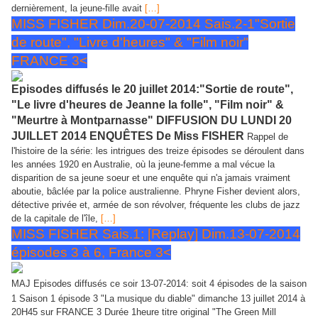
dernièrement, la jeune-fille avait
[…]
MISS FISHER Dim.20-07-2014 Sais.2-1"Sortie
de route", "Livre d'heures" & "Film noir"
FRANCE 3<
Episodes diffusés le 20 juillet 2014:"Sortie de route",
"Le livre d'heures de Jeanne la folle", "Film noir" &
"Meurtre à Montparnasse" DIFFUSION DU LUNDI 20
JUILLET 2014 ENQUÊTES De Miss FISHER
Rappel de
l'histoire de la série: les intrigues des treize épisodes se déroulent dans
les années 1920 en Australie, où la jeune-femme a mal vécue la
disparition de sa jeune soeur et une enquête qui n'a jamais vraiment
aboutie, bâclée par la police australienne. Phryne Fisher devient alors,
détective privée et, armée de son révolver, fréquente les clubs de jazz
de la capitale de l'île,
[…]
MISS FISHER Sais.1: [Replay] Dim.13-07-2014
épisodes 3 à 6, France 3<
MAJ Episodes diffusés ce soir 13-07-2014: soit 4 épisodes de la saison
1 Saison 1 épisode 3 "La musique du diable" dimanche 13 juillet 2014 à
20H45 sur FRANCE 3 Durée 1heure titre original "The Green Mill