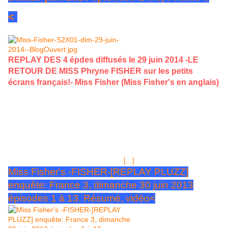
<
REPLAY DES 4 épdes diffusés le 29 juin 2014 -LE
RETOUR DE MISS Phryne FISHER sur les petits
écrans français!- Miss Fisher (Miss Fisher's en anglais)
sera bientôt de retour sur la chaîne publique de tv, France 3,
comme en juin 2013.Titre original de la série: "Miss Fisher's
Murder Mysteries" C'est semble t-il la seule chaîne francophone
qui diffuse cette série australienne, laquelle a reçu un excellent
accueil de la part du public français. La saison 2 va combler les
téléspectateurs de la France de l'hexagone, des DOM et TOM, très
prochainement. Le premier épisode diffusé Saison 2 ép.1 "La
petite mort", ce sera le dimanche 29
[…]
Miss Fisher's -FISHER-[REPLAY PLUZZ]
enquête: France 3, dimanche 30 juin 2013
épisodes 1 à 13. Résumé, vidéo<