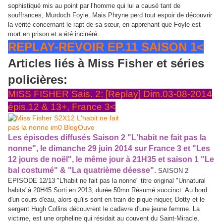
sophistiqué mis au point par l’homme qui lui a causé tant de
souffrances, Murdoch Foyle. Mais Phryne perd tout espoir de découvrir
la vérité concernant le rapt de sa sœur, en apprenant que Foyle est
mort en prison et a été incinéré.
REPLAY-REVOIR EP.11 SAISON 1<
Articles liés à Miss Fisher et séries
policières:
MISS FISHER Sais. 2: [Replay] Dim.03-08-2014
épis.12 & 13+, France 3<
Les épisodes diffusés Saison 2 "L'habit ne fait pas la
nonne", le dimanche 29 juin 2014 sur France 3 et "Les
12 jours de noël", le même jour à 21H35 et saison 1 "Le
bal costumé" & "La quatrième déesse".
SAISON 2
EPISODE 12/13 "L'habit ne fait pas la nonne" titre original "Unnatural
habits"à 20H45 Sorti en 2013, durée 50mn Résumé succinct: Au bord
d'un cours d'eau, alors qu'ils sont en train de pique-niquer, Dotty et le
sergent Hugh Collins découvrent le cadavre d'une jeune femme. La
victime, est une orpheline qui résidait au couvent du Saint-Miracle,