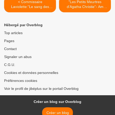
< Commissaire
"Les Petits Meurtres
Laviolette:"Le sang des
d'Agatha Christie"- Am
Atrides"[Replay] Sam.12-
Stram Gram + -[Replay]
07-2014 France 3
Vend.04-07-2014 France 2
>
Hébergé par Overblog
Top articles
Pages
Contact
Signaler un abus
C.G.U.
Cookies et données personnelles
Préférences cookies
Voir le profil de jibéplus sur le portail Overblog
Créer un blog sur Overblog
Créer un blog