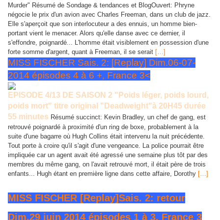
Murder" Résumé de Sondage & tendances et BlogOuvert: Phryne
négocie le prix d'un avion avec Charles Freeman, dans un club de jazz.
Elle s'aperçoit que son interlocuteur a des ennuis, un homme bien-
portant vient le menacer. Alors qu'elle danse avec ce dernier, il
s'effondre, poignardé... L'homme était visiblement en possession d'une
forte somme d'argent, quant à Freeman, il se serait
[…]
MISS FISCHER Sais. 2: [Replay] Dim.06-07-
2014 épisodes 4 à 6 +, France 3<
EPISODE 4/13 DE SAISON 2 "Poids léger, poids lourd,
poids mort" titre original "Deadweight"à 20H45 durée
55 minutes
Résumé succinct: Kevin Bradley, un chef de gang, est
retrouvé poignardé à proximité d'un ring de boxe, probablement à la
suite d'une bagarre où Hugh Collins était intervenu la nuit précédente.
Tout porte à croire qu'il s'agit d'une vengeance. La police pourrait être
impliquée car un agent avait été agressé une semaine plus tôt par des
membres du même gang, on l'avait retrouvé mort, il était père de trois
enfants... Hugh étant en première ligne dans cette affaire, Dorothy
[…]
MISS FISCHER [Replay]Sais. 2: retour
Dim.29 juin 2014 épisodes 1 à 3, France 3