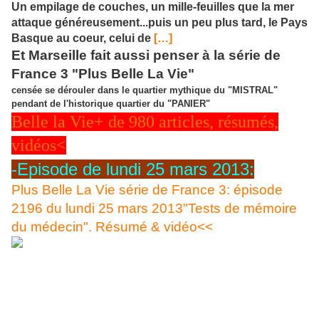
Un empilage de couches, un mille-feuilles que la mer
attaque généreusement...puis un peu plus tard, le Pays
Basque au coeur, celui de
[…]
Et Marseille fait aussi penser à la série de
France 3 "Plus Belle La Vie"
censée se dérouler dans le quartier mythique du "MISTRAL"
pendant de l'historique quartier du "PANIER"
Belle la Vie
+ de 980 articles, résumés,
vidéos<
-Episode de lundi 25 mars 2013:
Plus Belle La Vie série de France 3: épisode
2196 du lundi 25 mars 2013"Tests de mémoire
du médecin". Résumé & vidéo<<
Après ses soit-disantes défaillances de sa mémoire, Seta Malkavian va
consulter Guillaume Lesrman afin qu'il tetse sa mémoire. Elle feint de
ne pas se souvenir de quelques mots qu'elle devait retenir...Guillaume
s'en inquiète et lui prescrit d'autres tests plus lourds en établissement
spécialisé. Des tests coûteux qui vont entamer ses finances,