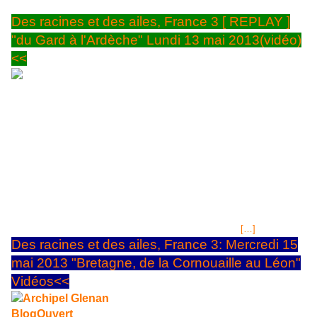
Des racines et des ailes, France 3 [ REPLAY ]
"du Gard à l'Ardèche" Lundi 13 mai 2013(vidéo)
<<
Passion patrimoine : "du Gard à l'Ardèche" Sur
FRANCE 3
Rediffusé le lundi 13 mai à 02H05.
Déjà diffusé le Mercredi
1er mai 2013 à 20H45 & le samedi 4 mai à 02H55
Résumé de
BlogOuvert:Un nouvel épisode de la série de France 3 Service public
de TV dont on peut souligner que les chaines de France TV jouent
excellement, leur rôle de promotion de la France, de sa culture, de ses
terroirs et de son passé, tout en ayant l'oeil rivé sur l'avenir... Cette
semaine, nous irons en Bourgogne, dans le Morvan où des passionnés
repeignent des dizaines de villages avec un badigeon à l'ocre,
matériaux naturel et noble s'il en est, malheureusement
[…]
Des racines et des ailes, France 3: Mercredi 15
mai 2013 "Bretagne, de la Cornouaille au Léon"
Vidéos<<