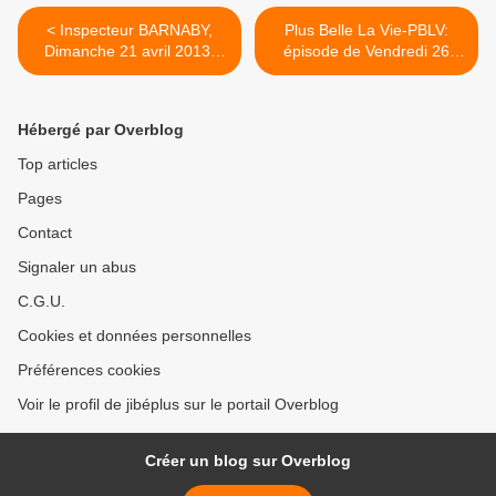
< Inspecteur BARNABY,
Plus Belle La Vie-PBLV:
Dimanche 21 avril 2013,
épisode de Vendredi 26
France 3 "La défense
avril 2013"Nouvelles
Sicilienne"S15-E05 & "Une
d'Alger" (vidéo) >
alliance maléfique" S11-E05
Hébergé par Overblog
(vidéo)
Top articles
Pages
Contact
Signaler un abus
C.G.U.
Cookies et données personnelles
Préférences cookies
Voir le profil de jibéplus sur le portail Overblog
Créer un blog sur Overblog