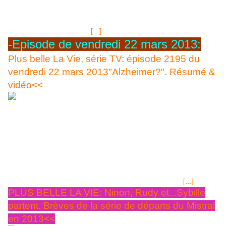
sérieusement. Elle finit pas se mettre à table et dit à son fils qu'elle
jouait la comédie. Fâché Sacha lui dit ne pas vouloir la voir chez lui
sauf, quand il le lui demandera. Il est vrai que Luna était passée voir
Guillaume pour le mettre en
[…]
-Episode de vendredi 22 mars 2013:
Plus belle La Vie, série TV: épisode 2195 du
vendredi 22 mars 2013"Alzheimer?". Résumé &
vidéo<<
Seta, la mère de Sacha, coincée par Luna qui veut faire coire que sa
belle-mère a laissé brûler le repas, retourne la situation contre la femme
de son fils en lui laissant penser que peut-être la maladie d'Alzheimer
pourrait avoir entamé son processus chez sa mère...elle obtient de
passer le week-end chez eux avant d'aller lundi, consulter un médecin.
Mais ça n'est que pipeau. Luna en est pour une bonne leçon! NCIS Los
Angeles Saison 4 sur M6 Vendredi 22 mars 2013 épisodes1 & 2+
S3E1&25(vidéos)<< Le retour de NCIS "OFFICE DES PROJETS
SPECIAUX" basé à LOS ANGELES sur M6 VENDREDI 22
[…]
PLUS BELLE LA VIE: Ninon, Rudy et...Sybille
partent. Brèves de la série de départs du Mistral
en 2013<<