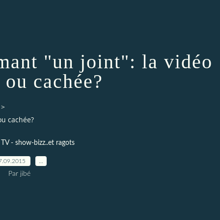
ant "un joint": la vidéo
e ou cachée?
>
 ou cachée?
TV - show-bizz..et ragots
7.09.2015
…
Par jibé