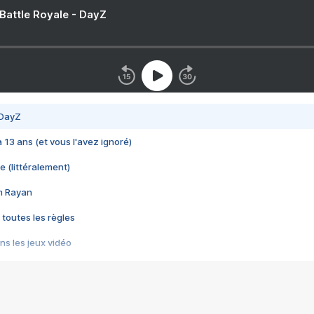
 Battle Royale - DayZ
 DayZ
 a 13 ans (et vous l'avez ignoré)
e (littéralement)
im Rayan
 toutes les règles
s les jeux vidéo
us choquant de Rockstar ? - Le scandale BULLY
e plus moche de Steam