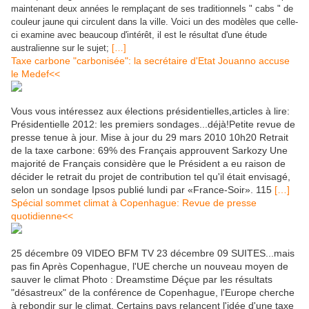
maintenant deux années le remplaçant de ses traditionnels " cabs " de
couleur jaune qui circulent dans la ville. Voici un des modèles que celle-
ci examine avec beaucoup d'intérêt, il est le résultat d'une étude
australienne sur le sujet;
[…]
Taxe carbone "carbonisée": la secrétaire d'Etat Jouanno accuse
le Medef<<
Vous vous intéressez aux élections présidentielles,articles à lire:
Présidentielle 2012: les premiers sondages...déjà!Petite revue de
presse tenue à jour. Mise à jour du 29 mars 2010 10h20 Retrait
de la taxe carbone: 69% des Français approuvent Sarkozy Une
majorité de Français considère que le Président a eu raison de
décider le retrait du projet de contribution tel qu'il était envisagé,
selon un sondage Ipsos publié lundi par «France-Soir». 115
[…]
Spécial sommet climat à Copenhague: Revue de presse
quotidienne<<
25 décembre 09 VIDEO BFM TV 23 décembre 09 SUITES...mais
pas fin Après Copenhague, l'UE cherche un nouveau moyen de
sauver le climat Photo : Dreamstime Déçue par les résultats
"désastreux" de la conférence de Copenhague, l'Europe cherche
à rebondir sur le climat. Certains pays relancent l'idée d'une taxe