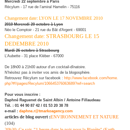
Mercredi 22 septembre à Paris
Récylum - 17 rue de l’amiral Hamelin - 75116
Changement date: LYON LE 17 NOVEMBRE 2010
2010 Mercredi 20 octobre à Lyon
Néo le Comptoir - 21 rue du Bât d'Argent - 69001
Changement date: STRASBOURG LE 15
DEDEMBRE 2010
Mardi 26 octobre à Strasbourg
L’Aubette - 31 place Kléber - 67000
De 18h00 à 21h00 autour d’un cocktail-dînatoire.
N’hésitez pas à inviter vos amis de la blogosphère.
Retrouvez Récylum sur facebook :
http://www.facebook.com/home.
php?#!/pages/Recylum/
106645376063689?ref=search
Pour vous inscrire :
Daphné Raguenet de Saint Albin / Antoine Fillaudeau
Tél. : 01 44 90 87 42 / 01 53 20 38 78
e-mail :
daphne.r@tmarkoagency.com
articles de blog ouvert :
ENVIRONNEMENT ET NATURE
(104)
20h30: Ce soir, "1 heure dans le noir pour la Planète" (Earth