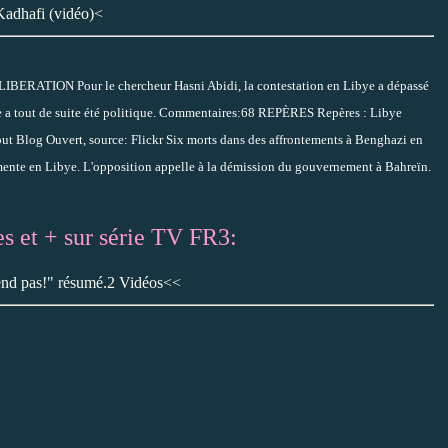
Kadhafi (vidéo)<
IBERATION Pour le chercheur Hasni Abidi, la contestation en Libye a dépassé
olte a tout de suite été politique. Commentaires:68 REPÈRES Repères : Libye
 Blog Ouvert, source: Flickr Six morts dans des affrontements à Benghazi en
nte en Libye. L'opposition appelle à la démission du gouvernement à Bahreïn.
es et + sur série TV FR3:
end pas!" résumé.2 Vidéos<<