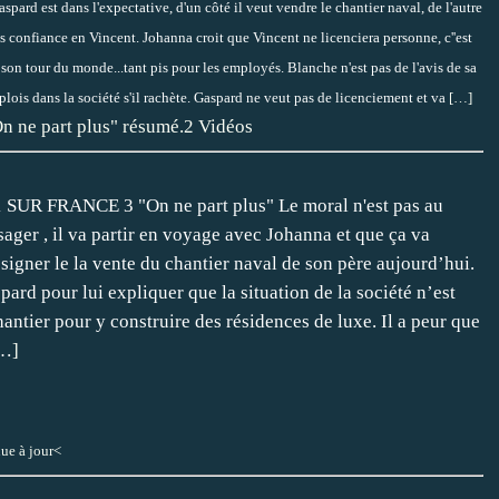
t dans l'expectative, d'un côté il veut vendre le chantier naval, de l'autre
 pas confiance en Vincent. Johanna croit que Vincent ne licenciera personne, c''est
ire son tour du monde...tant pis pour les employés. Blanche n'est pas de l'avis de sa
plois dans la société s'il rachète. Gaspard ne veut pas de licenciement et va
[…]
On ne part plus" résumé.2 Vidéos
R FRANCE 3 "On ne part plus" Le moral n'est pas au
sager , il va partir en voyage avec Johanna et que ça va
t signer le la vente du chantier naval de son père aujourd’hui.
pard pour lui expliquer que la situation de la société n’est
antier pour y construire des résidences de luxe. Il a peur que
…
]
nue à jour<