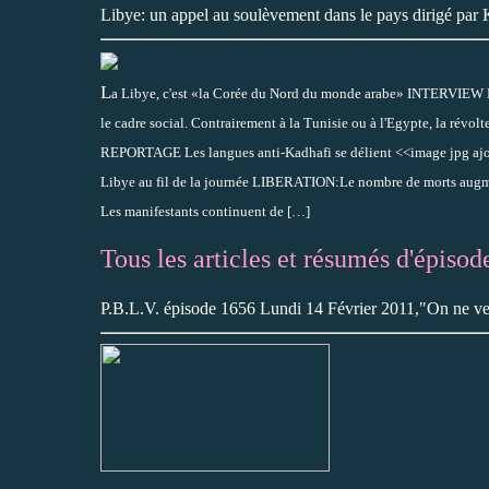
Libye: un appel au soulèvement dans le pays dirigé par 
L
a Libye, c'est «la Corée du Nord du monde arabe» INTERVIEW L
le cadre social. Contrairement à la Tunisie ou à l'Egypte, la rév
REPORTAGE Les langues anti-Kadhafi se délient <<image jpg ajout
Libye au fil de la journée LIBERATION:Le nombre de morts augme
Les manifestants continuent de
[…]
Tous les articles et résumés d'épisod
P.B.L.V. épisode 1656 Lundi 14 Février 2011,"On ne v