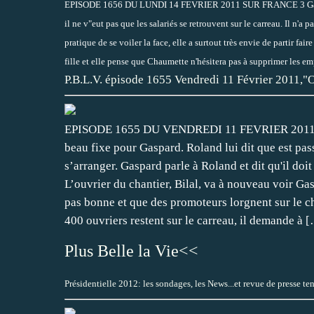
EPISODE 1656 DU LUNDI 14 FEVRIER 2011 SUR FRANCE 3 Gaspard es
il ne v"eut pas que les salariés se retrouvent sur le carreau. Il n'a
pratique de se voiler la face, elle a surtout très envie de partir fa
fille et elle pense que Chaumette n'hésitera pas à supprimer les em
P.B.L.V. épisode 1655 Vendredi 11 Février 2011,"
EPISODE 1655 DU VENDREDI 11 FEVRIER 2011 SU
beau fixe pour Gaspard. Roland lui dit que est pas
s’arranger. Gaspard parle à Roland et dit qu'il doi
L’ouvrier du chantier, Bilal, va à nouveau voir Gas
pas bonne et que des promoteurs lorgnent sur le ch
400 ouvriers restent sur le carreau, il demande à
[
Plus Belle la Vie<<
Présidentielle 2012: les sondages, les News...et revue de presse te