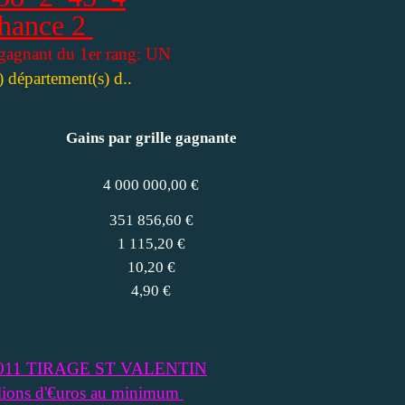
hance 2
gagnant du 1er rang: UN
) département(s) d..
Gains par grille gagnante
4 000 000,00 €
351 856,60 €
1 115,20 €
10,20 €
4,90 €
r 2011 TIRAGE ST VALENTIN
llions d'€uros au minimum