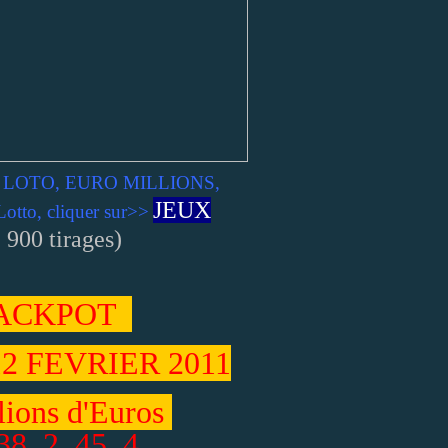
s de LOTO, EURO MILLIONS,
JEUX
tto, cliquer sur>>
 900 tirages)
ACKPOT
2 FEVRIER 2011
ions d'Euros
38 2 45 4