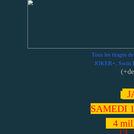
Tous les tirage
JOKER+, Swiis Lo
(+de
J
SAMEDI 1
4 mill
13 