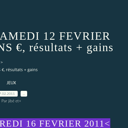
SAMEDI 12 FEVRIER
S €, résultats + gains
>
, résultats + gains
JEUX
7.02.2011
…
Par jibé et+
REDI 16 FEVRIER 2011<