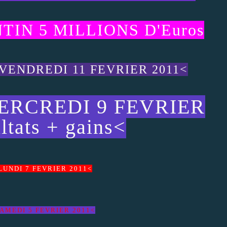
TIN 5 MILLIONS D'Euros
 VENDREDI 11 FEVRIER 2011<
MERCREDI 9 FEVRIER
ltats + gains<
 LUNDI 7 FEVRIER 2011<
SAMEDI 5 FEVRIER 2011<