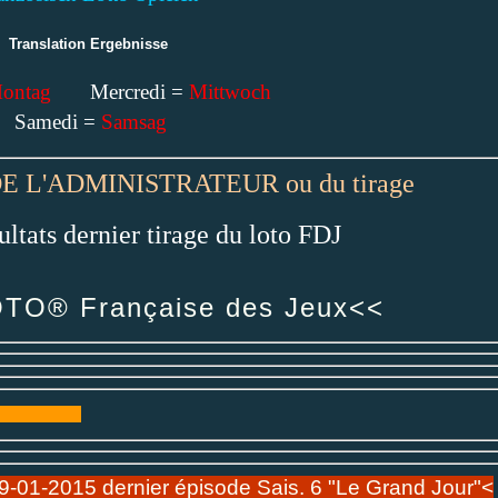
Translation
Ergebnisse
ontag
Mercredi =
Mittwoch
Samedi =
Samsag
DE L'ADMINISTRATEUR ou du tirage
ultats dernier tirage du loto FDJ
OTO® Française des Jeux<<
-01-2015 dernier épisode Sais. 6 "Le Grand Jour"<