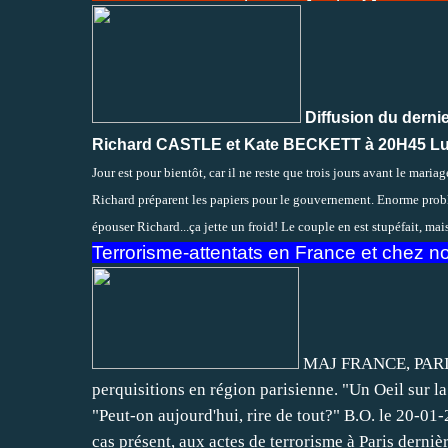
Diffusion du dernie
Richard CASTLE et Kate BECKETT à 20H45 Lundi
Jour est pour bientôt, car il ne reste que trois jours avant le mari
Richard préparent les papiers pour le gouvernement. Enorme probl
épouser Richard...ça jette un froid! Le couple en est stupéfait, mai
Terrorisme-attentats en France et chez nos
MAJ FRANCE, PARIS
perquisitions en région parisienne. "Un Oeil sur l
"Peut-on aujourd'hui, rire de tout?" B.O. le 20-01
cas présent, aux actes de terrorisme à Paris derniè