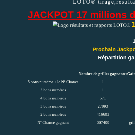
LOTO® tirage,résulta
JACKPOT 17 millions d
Prochain Jackpot
Répartition ga
Nombre de grilles gagnantes
Gain
5 bons numéros + le N° Chance
1
5 bons numéros
1
4 bons numéros
571
3 bons numéros
27893
2 bons numéros
416693
N° Chance gagnant
667409
gri