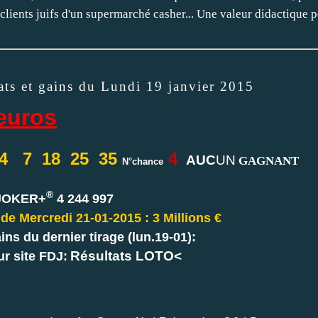
 clients juifs d'un supermarché casher... Une valeur didactique p
ts et gains du Lundi 19 janvier 2015
euros
4 7 18 25 35
4
AUC
UN
GAGNANT
N°chance
®
JOKER+
4 244 997
de Mercredi 21-01-2015 : 3 Millions €
ins du dernier tirage (lun.19-01):
Résultats LOTO
<
r site FDJ: