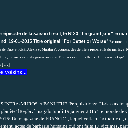
r épisode de la saison 6 soit, le N°23 "Le grand jour" le ma
 19-01-2015 Titre original "For Better or Worse"
Résumé lon
age de Kate et Rick. Alexis et Martha s'occupent des derniers préparatifs du mariage. K
ème, car au bureau du gouvernement, Kate apprend qu'elle est déjà mariée et qu'ell
[…]
s
 voisins...
 INTRA-MUROS et BANLIEUE. Perquisitions: Ci-dessus imag
a planète"[Replay]
mag.du
lundi 19 janvier 2015"Le monde de C
-2015: Un magazine de FRANCE 2, lequel colle à l'actualité et, d
rement, actes de barbarie humaine qui ont faits 17 victimes, par