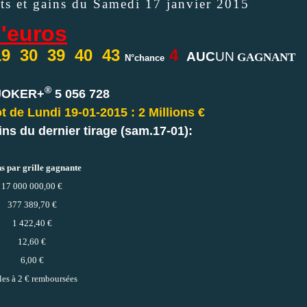
ts et gains du Samedi 17 janvier 2015
'euros
19 30 39 40 43
4
AUC
UN
GAGNANT
N°chance
®
JOKER+
5 056 728
 de Lundi 19-01-2015 : 2 Millions €
ins du dernier tirage (sam.17-01):
s par grille gagnante
17 000 000,00 €
377 389,70 €
1 422,40 €
12,60 €
6,00 €
lles à 2 € remboursées