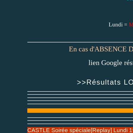
Lundi =
M
En cas d'ABSENCE 
lien Google rés
>>Résultats L
CASTLE Soirée spéciale[Replay] Lundi 19