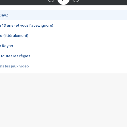
 DayZ
 a 13 ans (et vous l'avez ignoré)
e (littéralement)
im Rayan
 toutes les règles
s les jeux vidéo
us choquant de Rockstar ? - Le scandale BULLY
e plus moche de Steam
du RÊVE tourne au CAUCHEMAR
pendant 8 heures
it… à tort