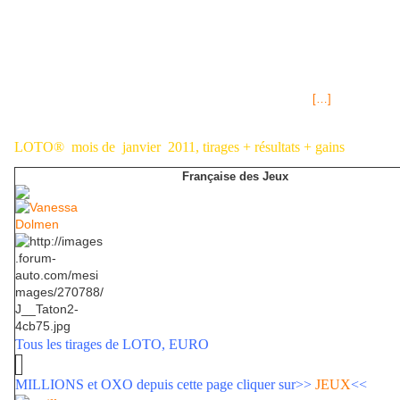
2011, résultats et gains< LOTO® Tirage Samedi 12 Mars 2011,
résultats et gains EuroMillions SUPER JACKPOT tirage Vendredi 11
MARS 2011, 80 millions € Article en cours de mise en ligne d'images
P.B.L.V. Episode 1677 du Mardi 15 mars 2011 sur France 3"Ingratitude
de Sam" Gaspard s'entête et dit que c'est par hasard qu'il était sur le
chantier mais, Léo Castelli pense savoir qu'il a été piégé,
[…]
LOTO®
mois de janvier
2011, tirages + résultats + gains
Française des Jeux
Tous les tirages de LOTO, EURO
MILLIONS et OXO depuis cette page cliquer sur>>
JEUX
<
<