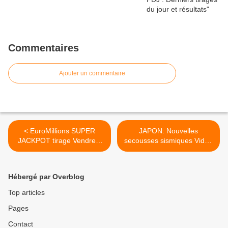
Commentaires
Ajouter un commentaire
< EuroMillions SUPER
JAPON: Nouvelles
JACKPOT tirage Vendredi
secousses sismiques Vidéo
11 MARS 2011, 80 millions
>
€
Hébergé par Overblog
Top articles
Pages
Contact