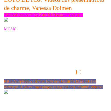
de charme, Vanessa Dolmen
"Années bonheur" de Patrick Sébastien...vidéos<<
MUSIC
:Les Années bonheur de Patrick Sébastien pour ceux qui
aiment la fête et la joie. Séquences retro aussi. la fiesta - Patrick
Sébastien Philippe Lavil - Il tape sur des bambous - Patrick
Sébastien - 30 ANS DE SCÈNE Philippe Lavil et Jocelyne Béroard
- Kolé séré COLOMBAT Patrick Juvet - OU SONT LES FEMMES -
Live - Les années bonheur - Patrick Sébastien Jean Luc Lahaye -
FEMME QUE J'AIME - Les années bonheur - Patrick Sébastien -
Live Patrick Juvet - I Love America tejeyaan Cookie Dingler -
FEMME LIBÉRÉE - Les années bonheur - Patrick Sébastien -
Live Los Bravos - Black is Black - Les Années
[…]
P.B.L.V. épisodes 1677 et 1678 des Mardi 15 Mars 2011 et
Mercredi 16 Mars "mensonges et ingratitudes" résumé, vidéos<
Changement d'heure 2011: Passage à l'heure d'Eté (en fait, retour à
l'heure normale)< ALERTE!JAPON SEiSME :Explosion dans la centrale
nucléaire de Fukushima (vidéo) LOTO® FDJ Tirage Lundi 14 Mars