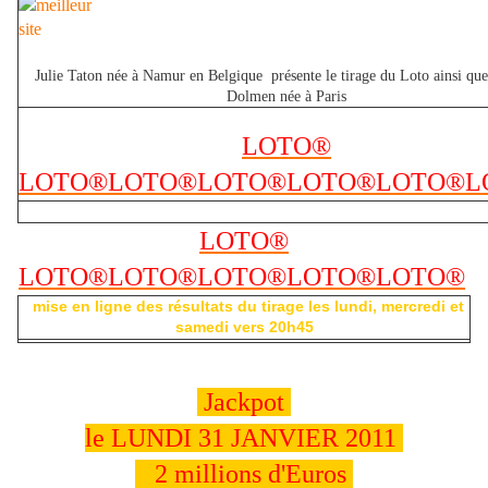
Julie Taton née à Namur en Belgique présente le tirage du Loto ainsi que
Dolmen née à Paris
LOTO®
LOTO®
LOTO®
LOTO®
LOTO®
LOTO®
L
LOTO®
LOTO®
LOTO®
LOTO®
LOTO®
LOTO®
mise en ligne des résultats du tirage les lundi, mercredi et
samedi vers 20h45
Jackpot
le LUNDI 31 JANVIER 2011
2 millions d'Euros