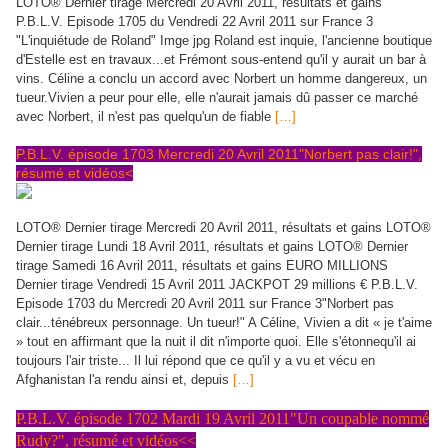
LOTO® Dernier tirage Mercredi 20 Avril 2011, résultats et gains
P.B.L.V. Episode 1705 du Vendredi 22 Avril 2011 sur France 3
"L'inquiétude de Roland" Imge jpg Roland est inquie, l'ancienne boutique
d'Estelle est en travaux...et Frémont sous-entend qu'il y aurait un bar à
vins. Céline a conclu un accord avec Norbert un homme dangereux, un
tueur.Vivien a peur pour elle, elle n'aurait jamais dû passer ce marché
avec Norbert, il n'est pas quelqu'un de fiable
[…]
P.B.L.V. épisode 1703 Mercredi 20 Avril 2011"Norbert pas clair!",
résumé et vidéos<
LOTO® Dernier tirage Mercredi 20 Avril 2011, résultats et gains LOTO®
Dernier tirage Lundi 18 Avril 2011, résultats et gains LOTO® Dernier
tirage Samedi 16 Avril 2011, résultats et gains EURO MILLIONS
Dernier tirage Vendredi 15 Avril 2011 JACKPOT 29 millions € P.B.L.V.
Episode 1703 du Mercredi 20 Avril 2011 sur France 3"Norbert pas
clair...ténébreux personnage. Un tueur!" A Céline, Vivien a dit « je t'aime
» tout en affirmant que la nuit il dit n'importe quoi. Elle s'étonnequ'il ai
toujours l'air triste... Il lui répond que ce qu'il y a vu et vécu en
Afghanistan l'a rendu ainsi et, depuis
[…]
P.B.L.V. épisode 1702 Mardi 19 Avril 2011"Un coupable nommé
Rudy?", résumé et vidéos<<