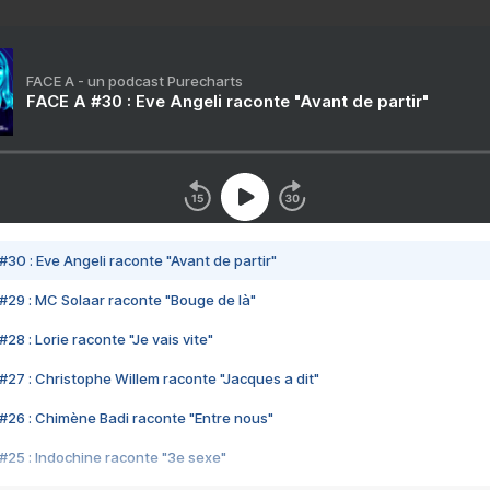
FACE A - un podcast Purecharts
FACE A #30 : Eve Angeli raconte "Avant de partir"
#30 : Eve Angeli raconte "Avant de partir"
#29 : MC Solaar raconte "Bouge de là"
28 : Lorie raconte "Je vais vite"
#27 : Christophe Willem raconte "Jacques a dit"
#26 : Chimène Badi raconte "Entre nous"
#25 : Indochine raconte "3e sexe"