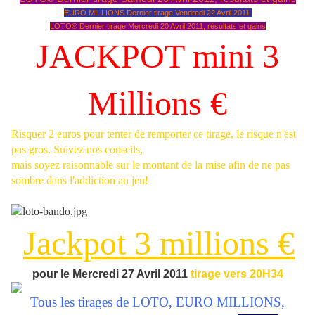
EURO MILLIONS Dernier tirage Vendredi 22 Avril 2011
LOTO® Dernier tirage Mercredi 20 Avril 2011, résultats et gains
JACKPOT mini 3
Millions €
Risquer 2 euros pour tenter de remporter ce tirage, le risque n'est
pas gros. Suivez nos conseils,
mais soyez raisonnable sur le montant de la mise afin de ne pas
sombre dans l'addiction au jeu!
Jackpot 3 millions €
pour le Mercredi 27 Avril 2011
tirage vers 20H34
Tous les tirages de LOTO, EURO MILLIONS,