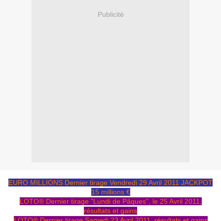
Publicité
EURO MILLIONS Dernier tirage Vendredi 29 Avril 2011 JACKPOT
15 millions €
LOTO® Dernier tirage "Lundi de Pâques", le 25 Avril 2011,
résultats et gains
LOTO® Dernier tirage Samedi 23 Avril 2011, résultats et gains