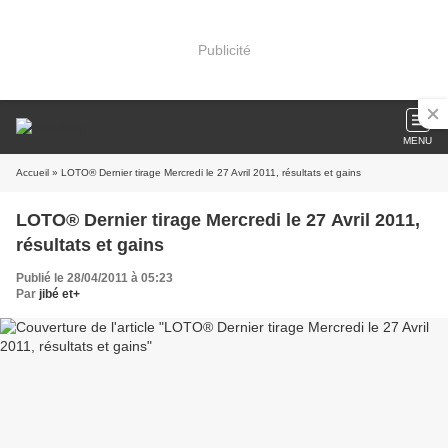
Publicité
MENU
Accueil
» LOTO® Dernier tirage Mercredi le 27 Avril 2011, résultats et gains
LOTO® Dernier tirage Mercredi le 27 Avril 2011,
résultats et gains
Publié le 28/04/2011 à 05:23
Par
jibé et+