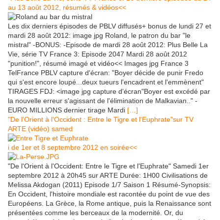
au 13 août 2012, résumés & vidéos<<
Les dix derniers épisodes de PBLV diffusés+ bonus de lundi 27 et
mardi 28 août 2012: image jpg Roland, le patron du bar "le
mistral" -BONUS: -Episode de mardi 28 août 2012: Plus Belle La
Vie, série TV France 3: Episode 2047 Mardi 28 août 2012
"punition!", résumé imagé et vidéo<< Images jpg France 3
TelFrance PBLV capture d'écran: "Boyer décide de punir Fredo
qui s'est encore loupé...deux tueurs l'encadrent et l'emmènent"
TIRAGES FDJ: <image jpg capture d'écran"Boyer est excédé par
la nouvelle erreur s'agissant de l'élimination de Malkavian.." -
EURO MILLIONS dernier tirage Mardi
[…]
"De l'Orient à l'Occident : Entre le Tigre et l'Euphrate"sur TV
ARTE (vidéo) samed
i de 1er et 8 septembre 2012 en soirée<<
"De l'Orient à l'Occident: Entre le Tigre et l'Euphrate" Samedi 1er
septembre 2012 à 20h45 sur ARTE Durée: 1H00 Civilisations de
Melissa Akdogan (2011) Episode 1/7 Saison 1 Résumé-Synopsis:
En Occident, l'histoire mondiale est racontée du point de vue des
Européens. La Grèce, la Rome antique, puis la Renaissance sont
présentées comme les berceaux de la modernité. Or, du