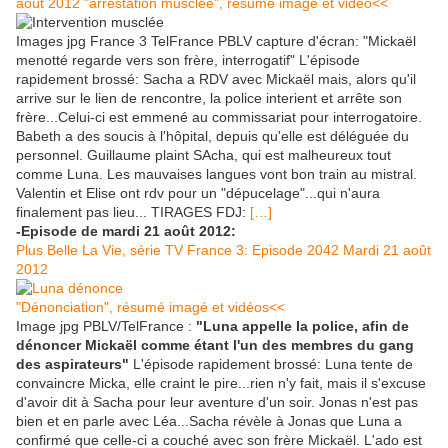
août 2012 "arrestation musclée", résumé imagé et vidéo<<
Images jpg France 3 TelFrance PBLV capture d'écran: "Mickaël
menotté regarde vers son frère, interrogatif" L'épisode
rapidement brossé: Sacha a RDV avec Mickaël mais, alors qu'il
arrive sur le lien de rencontre, la police interient et arrête son
frère...Celui-ci est emmené au commissariat pour interrogatoire.
Babeth a des soucis à l'hôpital, depuis qu'elle est déléguée du
personnel. Guillaume plaint SAcha, qui est malheureux tout
comme Luna. Les mauvaises langues vont bon train au mistral.
Valentin et Elise ont rdv pour un "dépucelage"...qui n'aura
finalement pas lieu... TIRAGES FDJ:
[…]
-Episode de mardi 21 août 2012:
Plus Belle La Vie, série TV France 3: Episode 2042 Mardi 21 août
2012
"Dénonciation", résumé imagé et vidéos<<
Image jpg PBLV/TelFrance :
"Luna appelle la police, afin de
dénoncer Mickaël comme étant l'un des membres du gang
des aspirateurs"
L'épisode rapidement brossé: Luna tente de
convaincre Micka, elle craint le pire...rien n'y fait, mais il s'excuse
d'avoir dit à Sacha pour leur aventure d'un soir. Jonas n'est pas
bien et en parle avec Léa...Sacha révèle à Jonas que Luna a
confirmé que celle-ci a couché avec son frère Mickaël. L'ado est