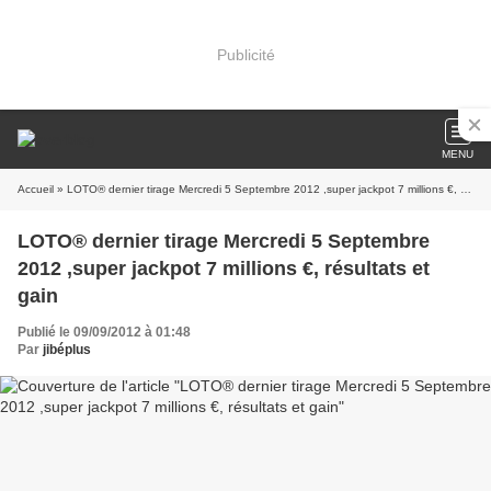
Publicité
MENU
Accueil
» LOTO® dernier tirage Mercredi 5 Septembre 2012 ,super jackpot 7 millions €, résultats et gain
LOTO® dernier tirage Mercredi 5 Septembre
2012 ,super jackpot 7 millions €, résultats et
gain
Publié le 09/09/2012 à 01:48
Par
jibéplus