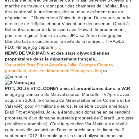
est dans le bureau de Jeanne Carmin afin de tenter d'obtenir un
marché de travaux urgent pour des chambres de l'hôpital, il va
être confronté à une femme, dos au mur, extrêment dure en
négociation..." Rapidement l'épisode du jour: Des soucis pour la
directrice de l'hôpital et pour Vincent une déconvenue. Quant à
Boher il va abuser de la boisson ave Djawad. Imprudemment,
pour son régime! Samia va avec JP à sa 2ème échographie.
Blanche fait un cauchemar, la veille de la rentrée... TIRAGES
FDJ: <image jpg capture
[…]
NEWS DE VAR MATIN et des stars olywoodiennes
propriétaires dans le département français....
Var: après Brad Pitt et Angelina Jolie, Georges Clooney
propriétaire dans ce département?(images,vidéo)
<<
PITT, JOLIE ET CLOONEY amis et propriétaires dans le VAR
image jpg Domaine de Miraval source: Marseille TV Après avoir
acquis en 2008, le château de Miraval situé entre Correns et Le
Val (VAR) pour 44 millions d'euros, le célèbre couple américain
Brad Pitt et Angelina Jolie, a étendu son domaine en se rendant
propriétaire d'un domaine autrefois propriété de Gérard Larousse
(ex pilote automobile). C'est le quotidien Var Matin qui a révélé
cette nouvelle acquisition d'ans un article paru le dimanche 2
septembre 2012. Il semble que les stars hollywoodiennes se