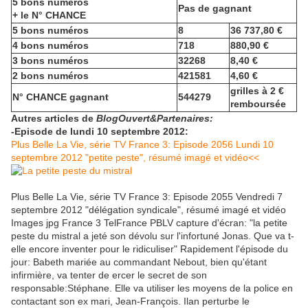
5 bons numéros
Pas de gagnant
+ le N° CHANCE
5 bons numéros
8
36 737,80 €
4 bons numéros
718
880,90 €
3 bons numéros
32268
8,40 €
2 bons numéros
421581
4,60 €
grilles à 2 €
N° CHANCE gagnant
544279
remboursée
Autres articles de
BlogOuvert&Partenaires:
-Episode de lundi 10 septembre 2012:
Plus Belle La Vie, série TV France 3: Episode 2056 Lundi 10
septembre 2012 "petite peste", résumé imagé et vidéo<<
Plus Belle La Vie, série TV France 3: Episode 2055 Vendredi 7
septembre 2012 "délégation syndicale", résumé imagé et vidéo
Images jpg France 3 TelFrance PBLV capture d'écran: "la petite
peste du mistral a jeté son dévolu sur l'infortuné Jonas. Que va t-
elle encore inventer pour le ridiculiser" Rapidement l'épisode du
jour: Babeth mariée au commandant Nebout, bien qu'étant
infirmière, va tenter de ercer le secret de son
responsable:Stéphane. Elle va utiliser les moyens de la police en
contactant son ex mari, Jean-François. Ilan perturbe le