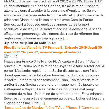
FRANCE 3 ce soir mercredi 29 août 2012 à 20H35. Durée:1H34
Le documentaire : Le prince Charles, fils de la reine Elisabeth II,
attend toujours d'accéder à la couronne d'Angleterre. Sa vie
amoureuse, partagée entre le couple officiel qu'il a formé avec la
princesse Diana, et sa liaison secrète avec Camilla Parker
Bowles, qu'il a épousée quelques années après la mort
accidentelle de lady Di, a souvent occupé le devant de la scène,
effaçant un personnage visiblement désireux de réformer des
règles constitutionnelles trop rigides à
[…]
-Episode de jeudi 30 août 2012:
Plus Belle La Vie, série TV France 3: Episode 2049 Jeudi 30
août 2012 "le jour J", résumé imagé et vidéo
<<
Images jpg France 3 TelFrance PBLV capture d'écran: "Sacha
arrive au muséum pour faire parler Boyer et le faire arrêter par la
police" L'épisode, rapidement!: Sacha discute avec son fils lui
disant que maintenant il est un homme, pardonne à Luna son
infidélité...prépare t'il son testament? Non, il va tenter de faire
arrêter Boyer. Sacha va prendre un risque non négligeable en
s'attaquant à Boyer...il a sa petite idée pour faire mal réagir
l'homme du milieu...faire mine de sortir une arme! Et ça mlarche!
Boyer est pris au piège et emmené au poste... Boher est toujours
engagé dans une lutte
[…]
"Les enquêtes de Murdoch"série TV de FRance 3 "Une vie en