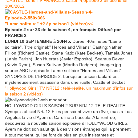
"CASTLE" série TV FRANCE 2 saison 4,épisode 2
diffusé lundi
10/0/2012
"Lame soli
taire" +2 ép.saison1 (vidéos)<<
Episode 2 sur 23 de la saison 4, en français Diffusé par
FRANCE 2
LUNDI 10 SEPTEMBRE à 20H45.
Durée: 40minutes "Lame
solitaire". Titre original:" Heroes and Villians" Casting:Nathan
Fillion (Richard Castle), Stana Katic (Kate Beckett), Tamala Jones
(Lanie Parish), Jon Huertas (Javier Esposito), Seamus Dever
(Kevin Ryan), Susan Sullivan (Martha Rodgers). images jpg
source:ABC tv épisode La me solitaire "Heroes and Villians"
SYNOPSIS DE L'EPISODE 2: Lorsqu'un ancien taulard est
mystérieusement assassiné dans une ruelle, Castle et Becket
"Hollywood Girls" TV NRJ12 : télé-réalité, un maximum d'infos sur
la saison 2 (vidéos)
HOLLYWOOD GIRLS SAISON 2 SUR NRJ 12 TELE-REALITE
Synopsis officiel NRJ12:Elles pensaient vivre un rêve, mais à Los
Angeles la vie d’Ayem et Caroline a basculé. A la rentrée,
découvrez la nouvelle saison explosive d’HOLLYWOOD GIRLS.
Ayem ne doit son salut qu’à des visions étranges qui la prennent
à tout moment, qui se font de plus en plus insistantes et