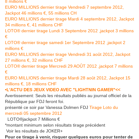
8 millions €
EURO MILLIONS dernier tirage Vendredi 7 septembre 2012,
Jackpot 46 millions €, 55 millions CH
EURO MILLIONS dernier tirage Mardi 4 septembre 2012, Jackpot
34 millions €, 41 millions CHF
LOTO® dernier tirage Lundi 3 Septembre 2012 ,jackpot 3 millions
€
LOTO® dernier tirage samedi 1er Septembre 2012 ,jackpot 2
millions €
EURO MILLIONS dernier tirage Vendredi 31 août 2012, Jackpot
27 millions €, 32 millions CHF
LOTO® dernier tirage Mercredi 29 AOÛT 2012 ,jackpot 7 millions
€
EURO MILLIONS dernier tirage Mardi 28 août 2012, Jackpot 15
millions €, 18 millions CHF
•L'ACTU DES JEUX VIDEO AVEC "LIGHTNIN GAMER"<<
Avertissement: Seuls les résultats publiés au journal officiel de la
République par FDJ feront foi.
présenté ce soir par Vanessa Dolmen FDJ
Tirage Loto du
mercredi 05 septembre 2012
LOTO®jackpot 7 Millions €
*montant minimum selon résultats tirage précédent
Voir les résultats de JOKER+
Pour ce tirage à venir, risquer quelques euros pour tenter de