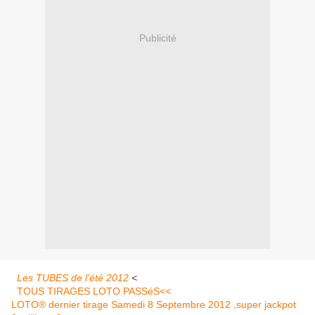
Publicité
Les TUBES de l'été 2012
<
TOUS TIRAGES LOTO PASSéS<<
LOTO® dernier tirage Samedi 8 Septembre 2012 ,super jackpot