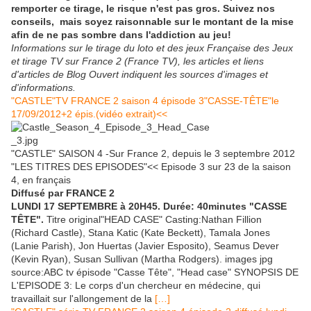
remporter ce tirage, le risque n'est pas gros. Suivez nos
conseils, mais soyez raisonnable sur le montant de la mise
afin de ne pas sombre dans l'addiction au jeu!
Informations sur le tirage du loto et des jeux Française des Jeux
et tirage TV sur France 2 (France TV), les articles et liens
d'articles de Blog Ouvert indiquent les sources d'images et
d'informations.
"CASTLE"TV FRANCE 2 saison 4 épisode 3"CASSE-TÊTE"le
17/09/2012+2 épis.(vidéo extrait)<<
"CASTLE" SAISON 4 -Sur France 2, depuis le 3 septembre 2012
"LES TITRES DES EPISODES"<< Episode 3 sur 23 de la saison
4, en français
Diffusé par FRANCE 2
LUNDI 17 SEPTEMBRE à 20H45. Durée: 40minutes "CASSE
TÊTE".
Titre original"HEAD CASE" Casting:Nathan Fillion
(Richard Castle), Stana Katic (Kate Beckett), Tamala Jones
(Lanie Parish), Jon Huertas (Javier Esposito), Seamus Dever
(Kevin Ryan), Susan Sullivan (Martha Rodgers). images jpg
source:ABC tv épisode "Casse Tête", "Head case" SYNOPSIS DE
L'EPISODE 3: Le corps d'un chercheur en médecine, qui
travaillait sur l'allongement de la
[…]