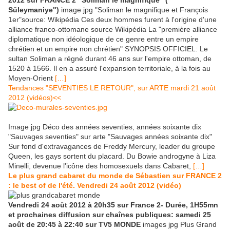
2012 sur FRANCE 2 "Soliman le magnifique" ("
Süleymaniye")
image jpg "Soliman le magnifique et François
1er"source: Wikipédia Ces deux hommes furent à l'origine d'une
alliance franco-ottomane source Wikipédia La "première alliance
diplomatique non idéologique de ce genre entre un empire
chrétien et un empire non chrétien" SYNOPSIS OFFICIEL: Le
sultan Soliman a régné durant 46 ans sur l'empire ottoman, de
1520 à 1566. Il en a assuré l'expansion territoriale, à la fois au
Moyen-Orient
[…]
Tendances "SEVENTIES LE RETOUR", sur ARTE mardi 21 août
2012 (vidéos)<<
Image jpg Déco des années seventies, années soixante dix
"Sauvages seventies" sur arte "Sauvages années soixante dix"
Sur fond d'extravagances de Freddy Mercury, leader du groupe
Queen, les gays sortent du placard. Du Bowie androgyne à Liza
Minelli, devenue l'icône des homosexuels dans Cabaret,
[…]
Le plus grand cabaret du monde de Sébastien sur FRANCE 2
: le best of de l'été. Vendredi 24 août 2012 (vidéo)
Vendredi 24 août 2012 à 20h35 sur France 2- Durée, 1H55mn
et prochaines diffusion sur chaînes publiques: samedi 25
août de 20:45 à 22:40 sur TV5 MONDE
images jpg Plus Grand