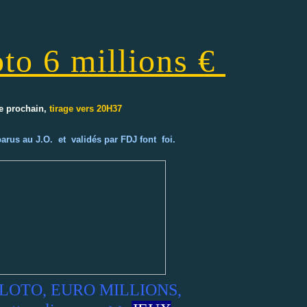
to 6 millions €
e prochain,
tirage vers 20H37
 parus au J.O. et validés par FDJ font foi.
 de LOTO, EURO MILLIONS,