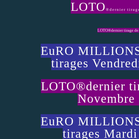
LOTO
®dernier tira
LOTO®dernier tirage de
EuRO MILLIONS 
tirages Vendre
LOTO®dernier t
Novembre 2
EuRO MILLIONS 
tirages Mard