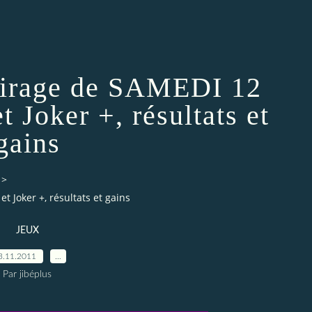
irage de SAMEDI 12
 Joker +, résultats et
gains
>
Joker +, résultats et gains
JEUX
3.11.2011
…
Par jibéplus