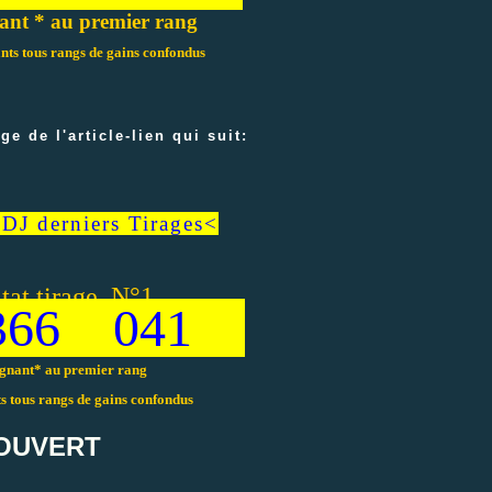
ant * au premier rang
nts tous rangs de gains confondus
ge de l'article-lien qui suit:
J derniers Tirages<
tat tirage N°1
66 041
gnant* au premier rang
s tous rangs de gains confondus
 OUVERT