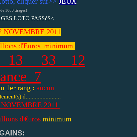
tto, cliquer sur>>
JEUX
+de 1000 tirages)
AGES LOTO PASSéS<
2 NOVEMBRE
2011
llions d'Euros minimum
 13 33 12
ance 7
u 1er rang :
aucun
ment(s) d.......................
 NOVEMBRE 2011
llions d'€uros
minimum
GAINS: