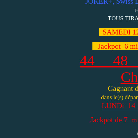
JOKER+, Swiss Lo
(
TOUS TIR
SAMEDI 1
2
Jackpot 6 mi
44 48
Ch
Gagnant d
dans le(s) départe
LUNDi 14
Jackpot de 7 mi